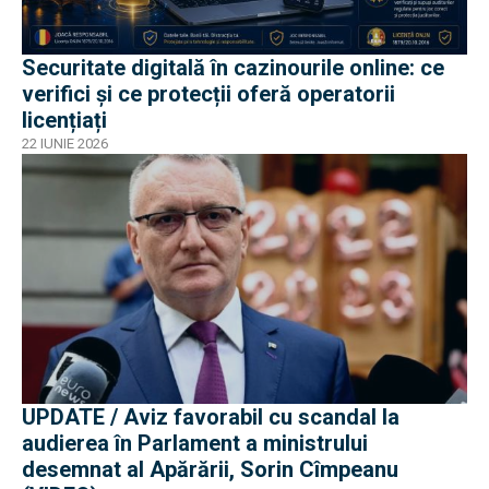
Securitate digitală în cazinourile online: ce
verifici și ce protecții oferă operatorii
licențiați
22 IUNIE 2026
UPDATE / Aviz favorabil cu scandal la
audierea în Parlament a ministrului
desemnat al Apărării, Sorin Cîmpeanu