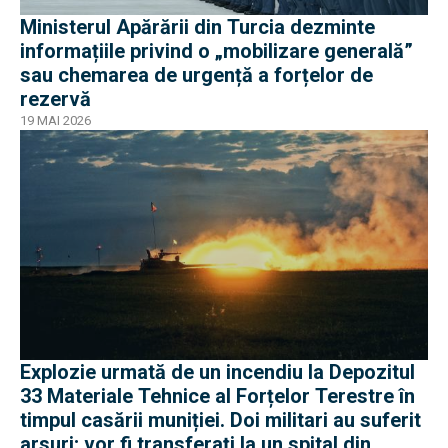
Ministerul Apărării din Turcia dezminte
informațiile privind o „mobilizare generală”
sau chemarea de urgență a forțelor de
rezervă
19 MAI 2026
Explozie urmată de un incendiu la Depozitul
33 Materiale Tehnice al Forțelor Terestre în
timpul casării muniției. Doi militari au suferit
arsuri; vor fi transferați la un spital din