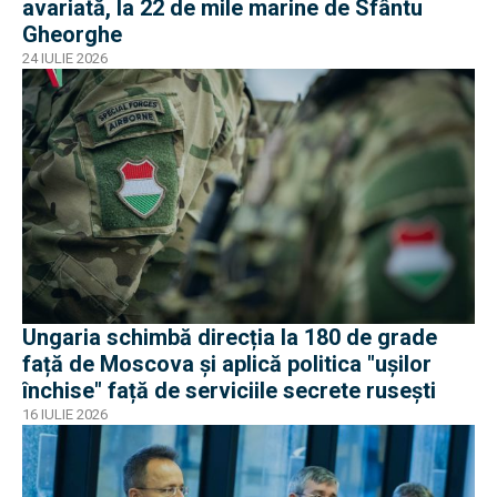
avariată, la 22 de mile marine de Sfântu
Gheorghe
24 IULIE 2026
Ungaria schimbă direcția la 180 de grade
față de Moscova și aplică politica "ușilor
închise" față de serviciile secrete rusești
16 IULIE 2026