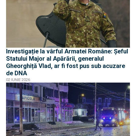
Investigație la vârful Armatei Române: Șeful
Statului Major al Apărării, generalul
Gheorghiță Vlad, ar fi fost pus sub acuzare
de DNA
02 IUNIE 2026