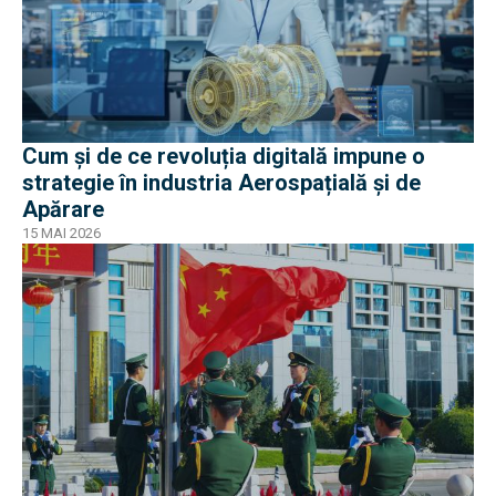
Cum și de ce revoluția digitală impune o
strategie în industria Aerospațială și de
Apărare
15 MAI 2026