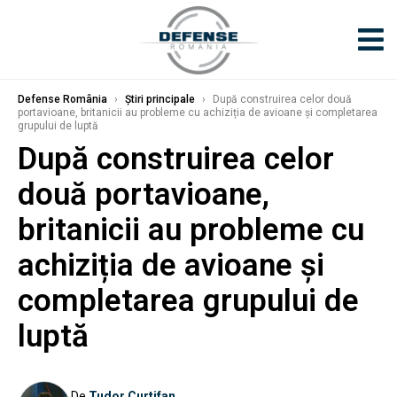
Defense România
›
Știri principale
›
După construirea celor două
portavioane, britanicii au probleme cu achiziția de avioane și completarea
grupului de luptă
După construirea celor
două portavioane,
britanicii au probleme cu
achiziția de avioane și
completarea grupului de
luptă
De
Tudor Curtifan