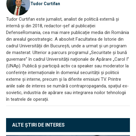
Tudor Curtifan
Tudor Curtifan este jurnalist, analist de politică externă și
internă și din 2018, redactor-șef al publicației
DefenseRomania, cea mai mare publicație media din România
din arealul geostrategic. A absolvit Facultatea de Istorie din
cadrul Universității din București, unde a urmat și un program
de masterat. Ulterior a parcurs programul „Securitate și bună
guvernare” în cadrul Universității naționale de Apărare „Carol I”
(UNAp). Publică și participă activ ca speaker sau moderator la
conferințe internaționale în domeniul securității și politicii
externe și interne, precum și la diferite emisiuni TV. Printre
ariile sale de interes se numără contrapropaganda, spațiul ex-
sovietic, industria de apărare sau integrarea noilor tehnologii
în teatrele de operații.
ALTE ȘTIRI DE INTERES