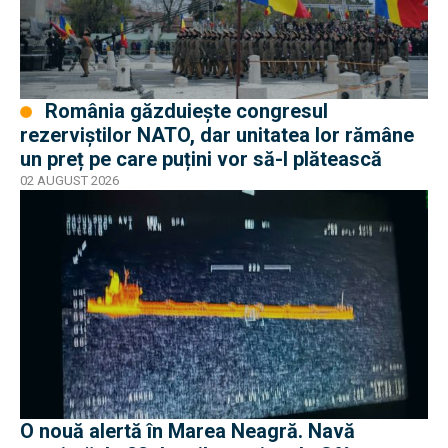
România găzduiește congresul
rezerviștilor NATO, dar unitatea lor rămâne
un preț pe care puțini vor să-l plătească
02 AUGUST 2026
O nouă alertă în Marea Neagră. Navă