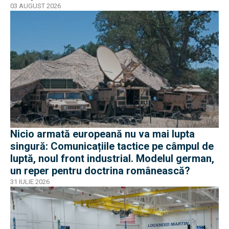
sancțiuni în Occident
03 AUGUST 2026
Nicio armată europeană nu va mai lupta
singură: Comunicațiile tactice pe câmpul de
luptă, noul front industrial. Modelul german,
un reper pentru doctrina românească?
31 IULIE 2026