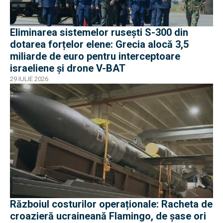
Eliminarea sistemelor rusești S-300 din
dotarea forțelor elene: Grecia alocă 3,5
miliarde de euro pentru interceptoare
israeliene și drone V-BAT
29 IULIE 2026
Războiul costurilor operaționale: Racheta de
croazieră ucraineană Flamingo, de șase ori