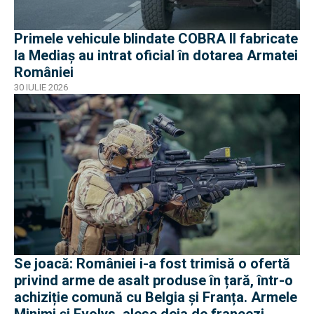
Primele vehicule blindate COBRA II fabricate
la Mediaș au intrat oficial în dotarea Armatei
României
30 IULIE 2026
Se joacă: României i-a fost trimisă o ofertă
privind arme de asalt produse în țară, într-o
achiziție comună cu Belgia și Franța. Armele
Minimi și Evolys, alese deja de francezi