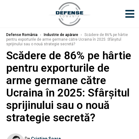
Defense România
›
Industrie de apărare
›
Scădere de 86% pe hârtie
pentru exporturile de arme germane către Ucraina în 2025: Sfârșitul
sprijinului sau o nouă strategie secretă?
Scădere de 86% pe hârtie
pentru exporturile de
arme germane către
Ucraina în 2025: Sfârșitul
sprijinului sau o nouă
strategie secretă?
De
Cristian Soare