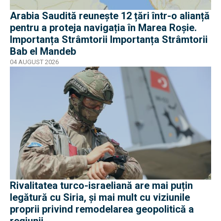
Arabia Saudită reunește 12 țări într-o alianță
pentru a proteja navigația în Marea Roșie.
Importanța Strâmtorii Importanța Strâmtorii
Bab el Mandeb
04 AUGUST 2026
Rivalitatea turco-israeliană are mai puțin
legătură cu Siria, și mai mult cu viziunile
proprii privind remodelarea geopolitică a