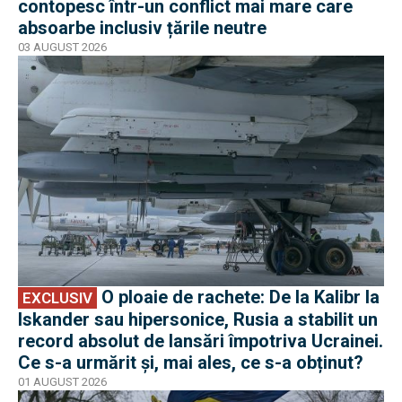
contopesc într-un conflict mai mare care
absoarbe inclusiv țările neutre
03 AUGUST 2026
EXCLUSIV
O ploaie de rachete: De la Kalibr la
EXCLUSIV
Iskander sau hipersonice, Rusia a stabilit un
record absolut de lansări împotriva Ucrainei.
Ce s-a urmărit și, mai ales, ce s-a obținut?
01 AUGUST 2026