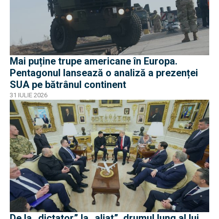
Mai puține trupe americane în Europa.
Pentagonul lansează o analiză a prezenței
SUA pe bătrânul continent
31 IULIE 2026
De la „dictator” la „aliat”, drumul lung al lui