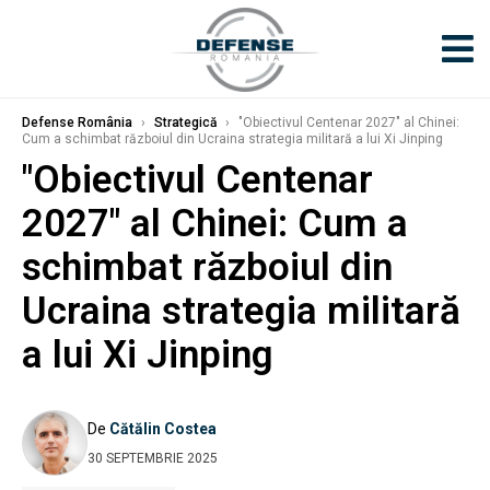
Defense România
›
Strategică
›
"Obiectivul Centenar 2027" al Chinei:
Cum a schimbat războiul din Ucraina strategia militară a lui Xi Jinping
"Obiectivul Centenar
2027" al Chinei: Cum a
schimbat războiul din
Ucraina strategia militară
a lui Xi Jinping
De
Cătălin Costea
30 SEPTEMBRIE 2025