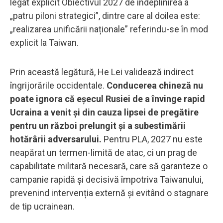
legat explicit Obiectivul 2027 de îndeplinirea a
„patru piloni strategici”, dintre care al doilea este:
„realizarea unificării naționale” referindu-se în mod
explicit la Taiwan.
Prin această legătură, He Lei validează indirect
îngrijorările occidentale.
Conducerea chineză nu
poate ignora că eșecul Rusiei de a învinge rapid
Ucraina a venit și din cauza lipsei de pregătire
pentru un război prelungit și a subestimării
hotărârii adversarului.
Pentru PLA, 2027 nu este
neapărat un termen-limită de atac, ci un prag de
capabilitate militară necesară, care să garanteze o
campanie rapidă și decisivă împotriva Taiwanului,
prevenind intervenția externă și evitând o stagnare
de tip ucrainean.