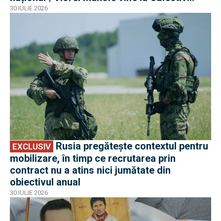
EuroAtlantic la DefenseRomania
30 IULIE 2026
EXCLUSIV
Rusia pregătește contextul pentru
EXCLUSIV
mobilizare, în timp ce recrutarea prin
contract nu a atins nici jumătate din
obiectivul anual
30 IULIE 2026