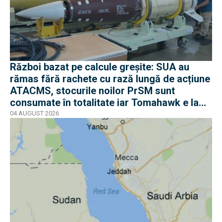
Război bazat pe calcule greșite: SUA au
rămas fără rachete cu rază lungă de acțiune
ATACMS, stocurile noilor PrSM sunt
consumate în totalitate iar Tomahawk e la
jumătate
04 AUGUST 2026