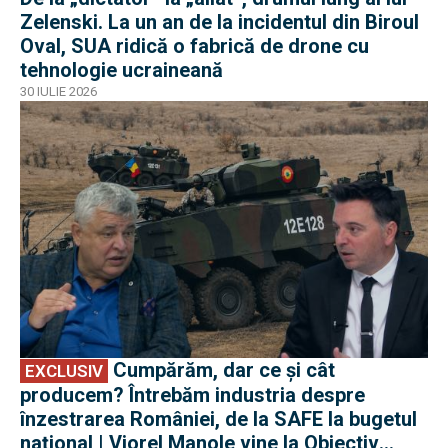
Zelenski. La un an de la incidentul din Biroul
Oval, SUA ridică o fabrică de drone cu
tehnologie ucraineană
30 IULIE 2026
EXCLUSIV
Cumpărăm, dar ce și cât
EXCLUSIV
producem? Întrebăm industria despre
înzestrarea României, de la SAFE la bugetul
național | Viorel Manole vine la Obiectiv