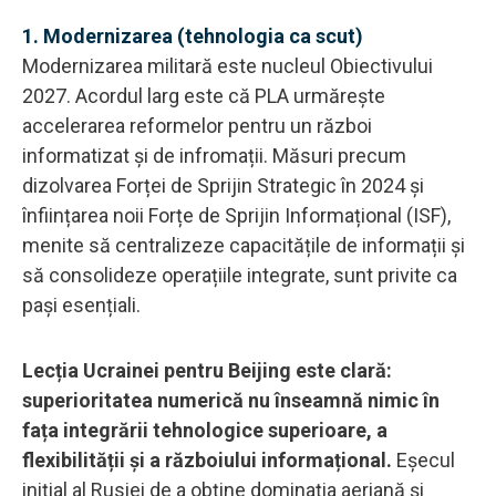
1. Modernizarea (tehnologia ca scut)
Modernizarea militară este nucleul Obiectivului
2027. Acordul larg este că PLA urmărește
accelerarea reformelor pentru un război
informatizat și de infromații. Măsuri precum
dizolvarea Forței de Sprijin Strategic în 2024 și
înființarea noii Forțe de Sprijin Informațional (ISF),
menite să centralizeze capacitățile de informații și
să consolideze operațiile integrate, sunt privite ca
pași esențiali.
Lecția Ucrainei pentru Beijing este clară:
superioritatea numerică nu înseamnă nimic în
fața integrării tehnologice superioare, a
flexibilității și a războiului informațional.
Eșecul
inițial al Rusiei de a obține dominația aeriană și