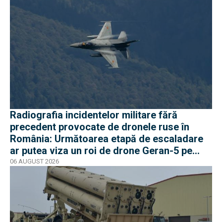
Radiografia incidentelor militare fără
precedent provocate de dronele ruse în
România: Următoarea etapă de escaladare
ar putea viza un roi de drone Geran-5 pe
direcția Galați-Reni
06 AUGUST 2026