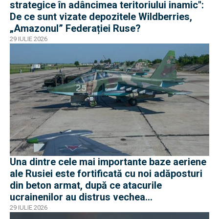
strategice în adâncimea teritoriului inamic'':
De ce sunt vizate depozitele Wildberries,
„Amazonul” Federației Ruse?
29 IULIE 2026
Una dintre cele mai importante baze aeriene
ale Rusiei este fortificată cu noi adăposturi
din beton armat, după ce atacurile
ucrainenilor au distrus vechea
infrastructură de apărare
29 IULIE 2026