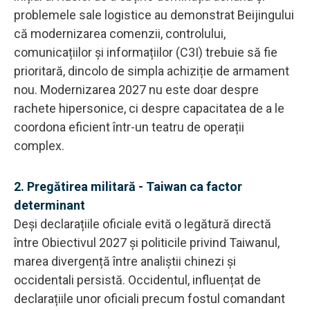
problemele sale logistice au demonstrat Beijingului
că modernizarea comenzii, controlului,
comunicațiilor și informațiilor (C3I) trebuie să fie
prioritară, dincolo de simpla achiziție de armament
nou. Modernizarea 2027 nu este doar despre
rachete hipersonice, ci despre capacitatea de a le
coordona eficient într-un teatru de operații
complex.
2. Pregătirea militară - Taiwan ca factor
determinant
Deși declarațiile oficiale evită o legătură directă
între Obiectivul 2027 și politicile privind Taiwanul,
marea divergență între analiștii chinezi și
occidentali persistă. Occidentul, influențat de
declarațiile unor oficiali precum fostul comandant