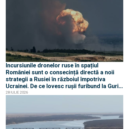
Incursiunile dronelor ruse în spațiul
României sunt o consecință directă a noii
strategii a Rusiei în războiul împotriva
Ucrainei. De ce lovesc rușii furibund la Gurile
Dunării
28 IULIE 2026