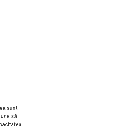
tea sunt
opune să
apacitatea