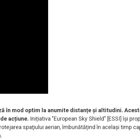
ă în mod optim la anumite distanțe și altitudini. Aces
 de acțiune.
Inițiativa "European Sky Shield" [ESSI] îşi pr
otejarea spaţiului aerian, îmbunătățind în același timp c
ă.