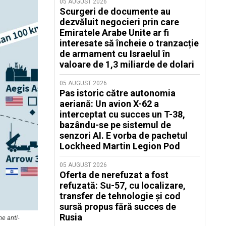
05 AUGUST 2026
Scurgeri de documente au
dezvăluit negocieri prin care
Emiratele Arabe Unite ar fi
interesate să încheie o tranzacție
de armament cu Israelul în
valoare de 1,3 miliarde de dolari
05 AUGUST 2026
Pas istoric către autonomia
aeriană: Un avion X-62 a
interceptat cu succes un T-38,
bazându-se pe sistemul de
senzori AI. E vorba de pachetul
Lockheed Martin Legion Pod
05 AUGUST 2026
Oferta de nerefuzat a fost
refuzată: Su-57, cu localizare,
transfer de tehnologie și cod
sursă propus fără succes de
Rusia
me anti-