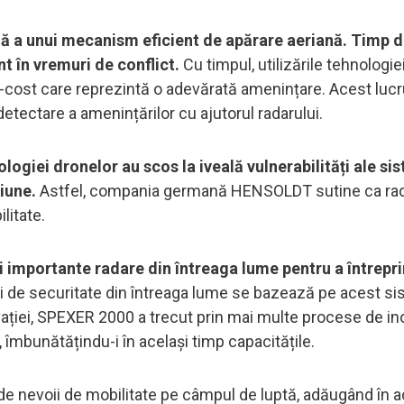
lă a unui mecanism eficient de apărare aeriană. Timp d
nt în vremuri de conflict.
Cu timpul, utilizările tehnologie
ow-cost care reprezintă o adevărată amenințare. Acest lucru
detectare a amenințărilor cu ajutorul radarului.
ogiei dronelor au scos la iveală vulnerabilități ale si
iune.
Astfel, compania germană HENSOLDT sutine ca rad
litate.
i importante radare din întreaga lume pentru a întrepr
i de securitate din întreaga lume se bazează pe acest s
vației, SPEXER 2000 a trecut prin mai multe procese de in
, îmbunătățindu-i în același timp capacitățile.
 nevoii de mobilitate pe câmpul de luptă, adăugând în a