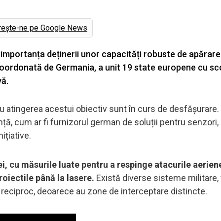
rește-ne pe Google News
at importanța deținerii unor capacități robuste de apărar
, coordonată de Germania, a unit 19 state europene cu sc
vă.
tru atingerea acestui obiectiv sunt în curs de desfășurare.
ță, cum ar fi furnizorul german de soluții pentru senzori,
țiative.
i, cu măsurile luate pentru a respinge atacurile aerien
oiectile până la lasere.
Există diverse sisteme militare, 
reciproc, deoarece au zone de interceptare distincte.