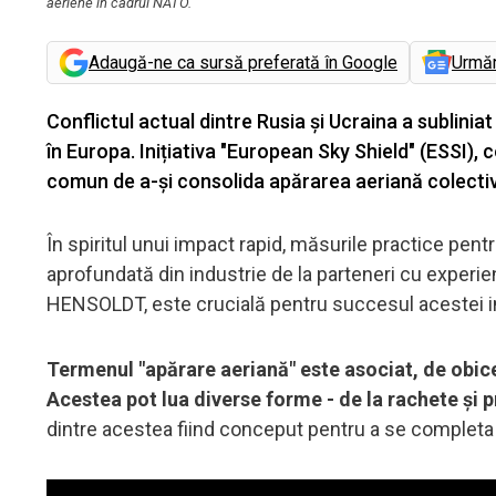
aeriene în cadrul NATO.
Adaugă-ne ca sursă preferată în Google
Urmă
Conflictul actual dintre Rusia și Ucraina a sublini
în Europa. Inițiativa "European Sky Shield" (ESSI)
comun de a-și consolida apărarea aeriană colecti
În spiritul unui impact rapid, măsurile practice pen
aprofundată din industrie de la parteneri cu experien
HENSOLDT, este crucială pentru succesul acestei ini
Termenul "apărare aeriană" este asociat, de obice
Acestea pot lua diverse forme - de la rachete și pr
dintre acestea fiind conceput pentru a se completa 