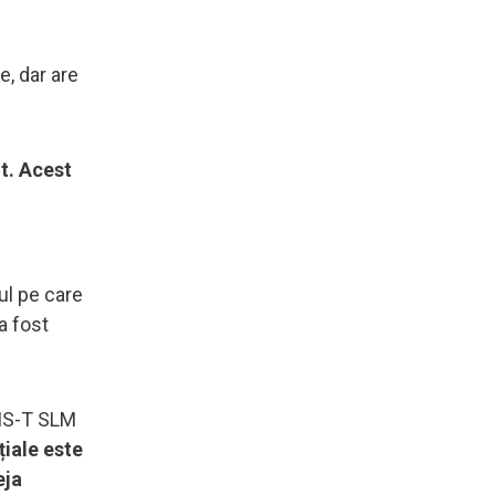
e, dar are
t. Acest
ul pe care
a fost
RIS-T SLM
țiale este
eja