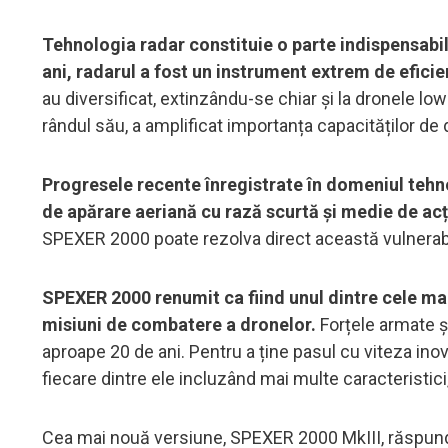
Tehnologia radar constituie o parte indispensabi
ani, radarul a fost un instrument extrem de eficie
au diversificat, extinzându-se chiar și la dronele l
rândul său, a amplificat importanța capacităților de 
Progresele recente înregistrate în domeniul tehnol
de apărare aeriană cu rază scurtă și medie de acț
SPEXER 2000 poate rezolva direct această vulnerabi
SPEXER 2000 renumit ca fiind unul dintre cele ma
misiuni de combatere a dronelor.
Forțele armate ș
aproape 20 de ani. Pentru a ține pasul cu viteza ino
fiecare dintre ele incluzând mai multe caracteristici
Cea mai nouă versiune, SPEXER 2000 MkIII, răspunde