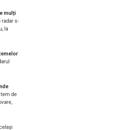
e mulți
i radar s-
, la
stemelor
arul
inde
istem de
ovare,
celași