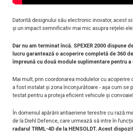
Datorită designului său electronic inovator, acest s
și un impact semnificativ mai mic asupra rețelei ele
Dar nu am terminat încă. SPEXER 2000 dispune de
lucru garantează o acoperire completă de 360 de 
împreună cu două module suplimentare pentru a 
Mai mult, prin coordonarea modulelor cu acoperire d
a fost instalat și zona înconjurătoare - aşa cum se
testat pentru a proteja eficient vehicule și convoaie
În domeniul apărării antiaeriene terestre cu rază m
de la Diehl Defence, care urmează să intre în funcți
radarul TRML-4D de la HENSOLDT. Acest dispozitiv