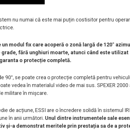
istem nu numai că este mai puțin costisitor pentru operar
ctrice.
 un modul fix care acoperă o zonă largă de 120° azimu
grade, fără unghiuri moarte, atunci când este utilizat
garanta o protecție completă.
e 90°, se poate crea o protecție completă pentru vehicul
 poate vedea în materialul video de mai sus. SPEXER 2000 
le militare în mișcare.
edie de acțiune, ESSI are o încredere solidă în sistemul I
une în anii următori.
Unul dintre instrumentele sale esen
 și-a demonstrat meritele prin prestația sa de a prot