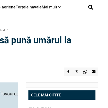
e aeriene
Forțele navale
Mai mult
ield''
să pună umărul la
CELE MAI CITITE