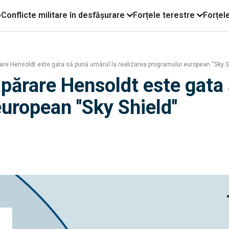
o
Conflicte militare în desfășurare
Forțele terestre
Forțel
 Hensoldt este gata să pună umărul la realizarea programului european ''Sky Sh
ărare Hensoldt este gata 
uropean ''Sky Shield''