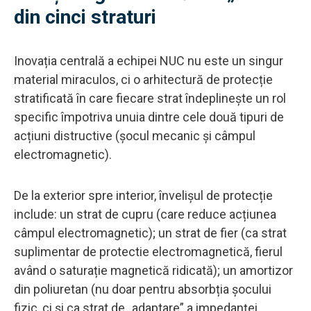
din cinci straturi
Inovația centrală a echipei NUC nu este un singur
material miraculos, ci o arhitectură de protecție
stratificată în care fiecare strat îndeplinește un rol
specific împotriva unuia dintre cele două tipuri de
acțiuni distructive (șocul mecanic și câmpul
electromagnetic).
De la exterior spre interior, învelișul de protecție
include: un strat de cupru (care reduce acțiunea
câmpul electromagnetic); un strat de fier (ca strat
suplimentar de protectie electromagnetică, fierul
având o saturație magnetică ridicată); un amortizor
din poliuretan (nu doar pentru absorbția șocului
fizic, ci și ca strat de „adaptare” a impedanței