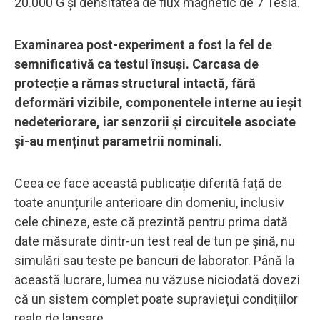
20.000 G și densitatea de flux magnetic de 7 Tesla.
Examinarea post-experiment a fost la fel de
semnificativă ca testul însuși. Carcasa de
protecție a rămas structural intactă, fără
deformări vizibile, componentele interne au ieșit
nedeteriorare, iar senzorii și circuitele asociate
și-au menținut parametrii nominali.
Ceea ce face această publicație diferită față de
toate anunțurile anterioare din domeniu, inclusiv
cele chineze, este că prezintă pentru prima dată
date măsurate dintr-un test real de tun pe șină, nu
simulări sau teste pe bancuri de laborator. Până la
această lucrare, lumea nu văzuse niciodată dovezi
că un sistem complet poate supraviețui condițiilor
reale de lansare.