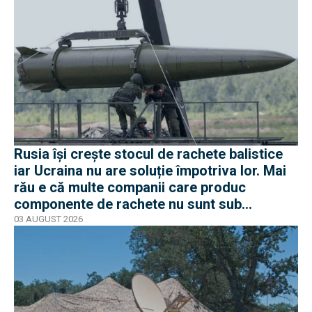
Rusia își crește stocul de rachete balistice
iar Ucraina nu are soluție împotriva lor. Mai
rău e că multe companii care produc
componente de rachete nu sunt sub
sancțiuni în Occident
03 AUGUST 2026