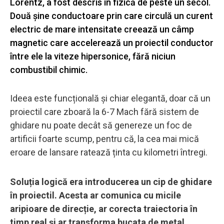
Lorentz, a fost descris în fizică de peste un secol.
Două șine conductoare prin care circulă un curent
electric de mare intensitate creează un câmp
magnetic care accelerează un proiectil conductor
între ele la viteze hipersonice, fără niciun
combustibil chimic.
Ideea este funcțională și chiar elegantă, doar că un
proiectil care zboară la 6-7 Mach fără sistem de
ghidare nu poate decât să genereze un foc de
artificii foarte scump, pentru că, la cea mai mică
eroare de lansare ratează ținta cu kilometri întregi.
Soluția logică era introducerea un cip de ghidare
în proiectil. Acesta ar comunica cu micile
aripioare de direcție, ar corecta traiectoria în
timp real și ar transforma bucata de metal