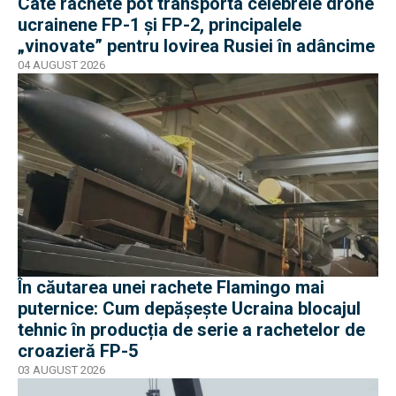
Câte rachete pot transporta celebrele drone
ucrainene FP-1 și FP-2, principalele
„vinovate” pentru lovirea Rusiei în adâncime
04 AUGUST 2026
În căutarea unei rachete Flamingo mai
puternice: Cum depășește Ucraina blocajul
tehnic în producția de serie a rachetelor de
croazieră FP-5
03 AUGUST 2026