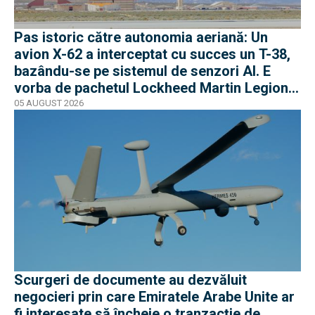
Pas istoric către autonomia aeriană: Un
avion X-62 a interceptat cu succes un T-38,
bazându-se pe sistemul de senzori AI. E
vorba de pachetul Lockheed Martin Legion
Pod
05 AUGUST 2026
Scurgeri de documente au dezvăluit
negocieri prin care Emiratele Arabe Unite ar
fi interesate să încheie o tranzacție de