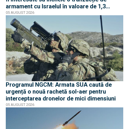
armament cu Israelul în valoare de 1,3
miliarde de dolari
05 AUGUST 2026
Programul NGCM: Armata SUA caută de
urgență o nouă rachetă sol-aer pentru
interceptarea dronelor de mici dimensiuni
05 AUGUST 2026