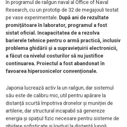
în programul de railgun naval al Office of Naval
Research, cu un prototip de 32 de megajouli testat
pe vase experimentale.
După ani de rezultate
promițătoare în laborator, programul a fost
sistat oficial. Incapacitatea de a rezolva
barierele tehnice pentru o armă practică, inclusiv
problema ghidării și a supraviețuirii electronicii,
a făcut ca nivelul costurilor să nu justifice
continuarea. Proiectul a fost abandonat în
favoarea hipersonicelor convenționale.
Japonia lucrează activ la un railgun, dar sistemul
său este de calibru mic, util pentru apărare la
distanță scurtă împotriva dronelor și muniției de
artilerie, dar structural incapabil să genereze
energia și spațiul fizic necesare pentru sisteme de
ghidare sofisticate și lovituri la distanță lungă.