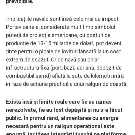
previzibile.
Implicațiile navale sunt însă cele mai de impact.
Portavioanele, considerate mult timp simbolul
puterii de proiecție americane, cu costuri de
producție de 13-15 miliarde de dolari, pot deveni
ținte pentru o ploaie de lovituri lansată la un cost
extrem de scăzut. Orice navă sau chiar
infrastructură fixă (port, bază aeriană, depozit de
combustibil samd) aflată la sute de kilometri intră
în raza de acțiune practică a unui railgun de coastă.
Există însă și limite reale care fie au rămas
nerezolvate, fie au fost depășită și nu s-a făcut
public. În primul rând, alimentarea cu energie
necesară pentru un railgun operațional este
enormă, iar ideea integrării tunului pe platforme