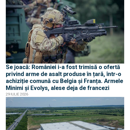
Se joacă: României i-a fost trimisă o ofertă
privind arme de asalt produse în țară, într-o
achiziție comună cu Belgia și Franța. Armele
Minimi și Evolys, alese deja de francezi
29 IULIE 2026