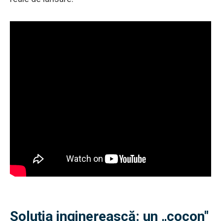
Soluția inginerească: un „cocon"