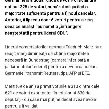
Germaniei în a doua rundă de vot. Politicianul a
obținut 325 de voturi, numărul asigurând o
majoritate suficientă pentru a fi noul cancelar.
Anterior, îi lipseau doar 6 voturi pentru a reuși,
ceea ce analiștii au numit o „înfrângere
neașteptată pentru liderul CDU”.
Liderul conservatorilor germani Friedrich Merz nu a
reuşit marţi dimineaţă să obţină majoritatea
necesară în Bundestag (camera inferioară a
parlamentului federal) pentru a deveni cancelar al
Germaniei, transmit Reuters, dpa, AFP şi EFE.
Merz (69 de ani) a primit voturile a 310 dintre cele
621 de voturi exprimate - în total sunt 630 de
deputaţi - cu şase mai puţine decât avea nevoie
pentru a fi validat.