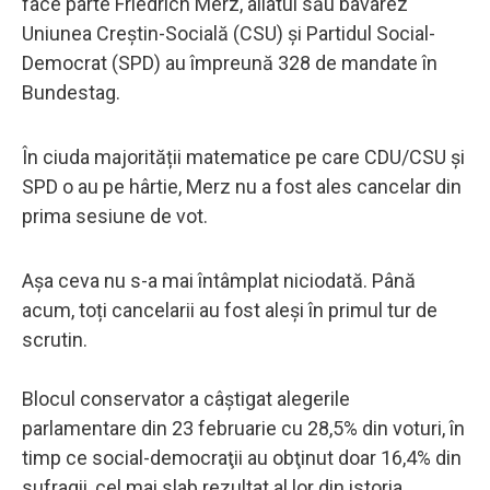
face parte Friedrich Merz, aliatul său bavarez
Uniunea Creştin-Socială (CSU) şi Partidul Social-
Democrat (SPD) au împreună 328 de mandate în
Bundestag.
În ciuda majorității matematice pe care CDU/CSU și
SPD o au pe hârtie, Merz nu a fost ales cancelar din
prima sesiune de vot.
Așa ceva nu s-a mai întâmplat niciodată. Până
acum, toți cancelarii au fost aleși în primul tur de
scrutin.
Blocul conservator a câştigat alegerile
parlamentare din 23 februarie cu 28,5% din voturi, în
timp ce social-democraţii au obţinut doar 16,4% din
sufragii, cel mai slab rezultat al lor din istoria