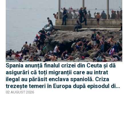
Spania anunță finalul crizei din Ceuta și dă
asigurări că toți migranții care au intrat
ilegal au părăsit enclava spaniolă. Criza
trezește temeri în Europa după episodul din
2015
02 AUGUST 2026