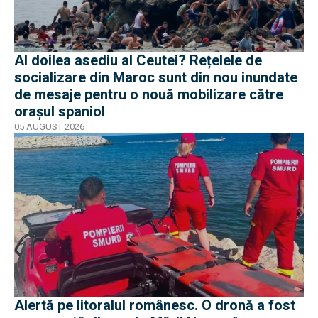
Al doilea asediu al Ceutei? Rețelele de
socializare din Maroc sunt din nou inundate
de mesaje pentru o nouă mobilizare către
orașul spaniol
05 AUGUST 2026
Alertă pe litoralul românesc. O dronă a fost