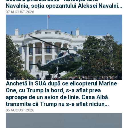
Navalnia, soția opozantului Aleksei Navalnîi,
ucis în închisorile siberiene
07 AUGUST 2026
Anchetă în SUA după ce elicopterul Marine
One, cu Trump la bord, s-a aflat prea
aproape de un avion de linie. Casa Albă
transmite că Trump nu s-a aflat niciun
moment în pericol
06 AUGUST 2026