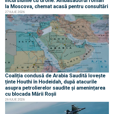
incursiunile cu drone. Ambasadorul român
la Moscova, chemat acasă pentru consultări
27 IULIE 2026
Coaliția condusă de Arabia Saudită lovește
ținte Houthi în Hodeidah, după atacurile
asupra petrolierelor saudite și amenințarea
cu blocada Mării Roșii
26 IULIE 2026