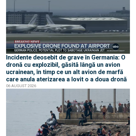
Incidente deosebit de grave în Germania: O
dronă cu explozibil, găsită lângă un avion
ucrainean, în timp ce un alt avion de marfă
care anula aterizarea a lovit o a doua dronă
06 AUGUST 2026