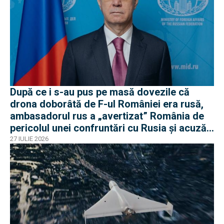
După ce i s-au pus pe masă dovezile că
drona doborâtă de F-ul României era rusă,
ambasadorul rus a „avertizat” România de
pericolul unei confruntări cu Rusia și acuză
o „înscenare propagandistă”
27 IULIE 2026