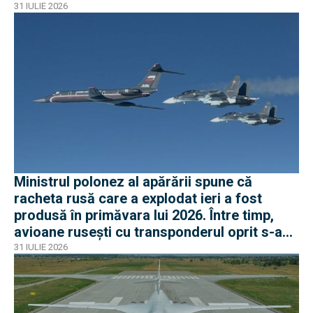
31 IULIE 2026
Ministrul polonez al apărării spune că
racheta rusă care a explodat ieri a fost
produsă în primăvara lui 2026. Între timp,
avioane rusești cu transponderul oprit s-au
apropiat de frontiera Poloniei
31 IULIE 2026