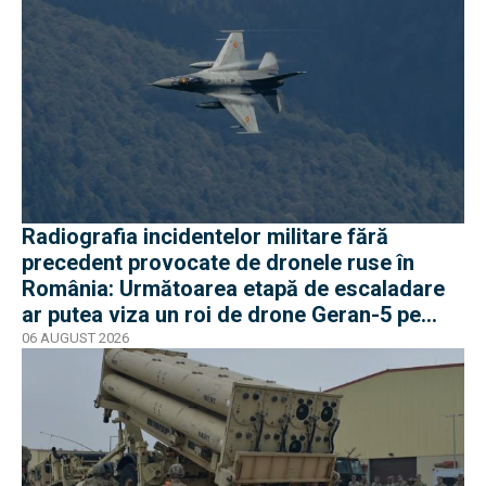
Radiografia incidentelor militare fără
precedent provocate de dronele ruse în
România: Următoarea etapă de escaladare
ar putea viza un roi de drone Geran-5 pe
direcția Galați-Reni
06 AUGUST 2026