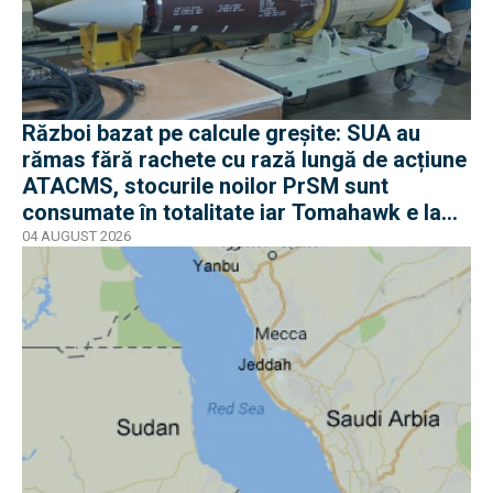
Război bazat pe calcule greșite: SUA au
rămas fără rachete cu rază lungă de acțiune
ATACMS, stocurile noilor PrSM sunt
consumate în totalitate iar Tomahawk e la
jumătate
04 AUGUST 2026