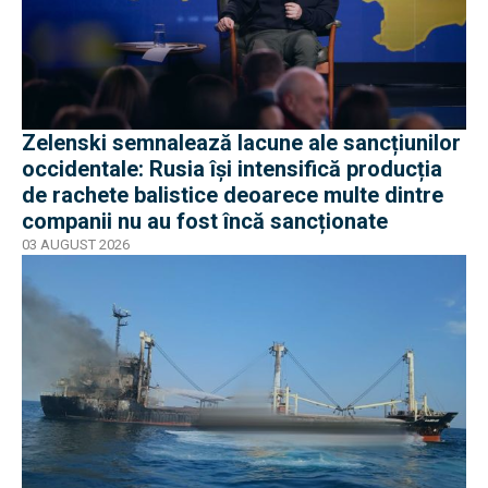
Zelenski semnalează lacune ale sancțiunilor
occidentale: Rusia își intensifică producția
de rachete balistice deoarece multe dintre
companii nu au fost încă sancționate
03 AUGUST 2026