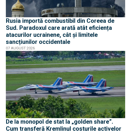
Rusia importă combustibil din Coreea de
Sud. Paradoxul care arată atât eficiența
atacurilor ucrainene, cât și limitele
sancțiunilor occidentale
07 AUGUST 2026
De la monopol de stat la „golden share”.
Cum transferă Kremlinul costurile activelor