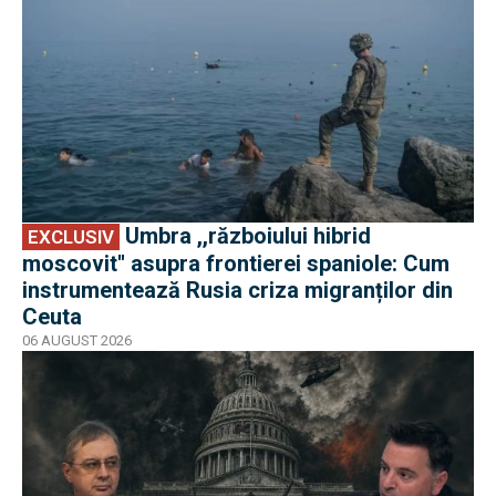
Umbra ,,războiului hibrid
EXCLUSIV
moscovit'' asupra frontierei spaniole: Cum
instrumentează Rusia criza migranților din
Ceuta
06 AUGUST 2026
EXCLUSIV