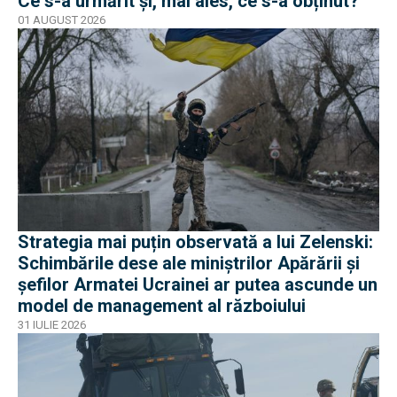
Ce s-a urmărit și, mai ales, ce s-a obținut?
01 AUGUST 2026
Strategia mai puțin observată a lui Zelenski:
Schimbările dese ale miniștrilor Apărării și
șefilor Armatei Ucrainei ar putea ascunde un
model de management al războiului
31 IULIE 2026