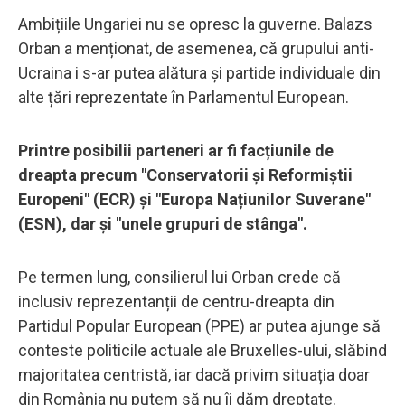
Ambițiile Ungariei nu se opresc la guverne. Balazs
Orban a menționat, de asemenea, că grupului anti-
Ucraina i s-ar putea alătura și partide individuale din
alte țări reprezentate în Parlamentul European.
Printre posibilii parteneri ar fi facțiunile de
dreapta precum "Conservatorii și Reformiștii
Europeni" (ECR) și "Europa Națiunilor Suverane"
(ESN), dar și "unele grupuri de stânga".
Pe termen lung, consilierul lui Orban crede că
inclusiv reprezentanții de centru-dreapta din
Partidul Popular European (PPE) ar putea ajunge să
conteste politicile actuale ale Bruxelles-ului, slăbind
majoritatea centristă, iar dacă privim situația doar
din România nu putem să nu îi dăm dreptate.