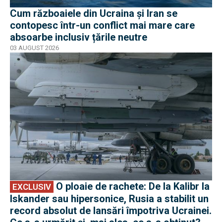
Cum războaiele din Ucraina și Iran se
contopesc într-un conflict mai mare care
absoarbe inclusiv țările neutre
03 AUGUST 2026
EXCLUSIV
O ploaie de rachete: De la Kalibr la
EXCLUSIV
Iskander sau hipersonice, Rusia a stabilit un
record absolut de lansări împotriva Ucrainei.