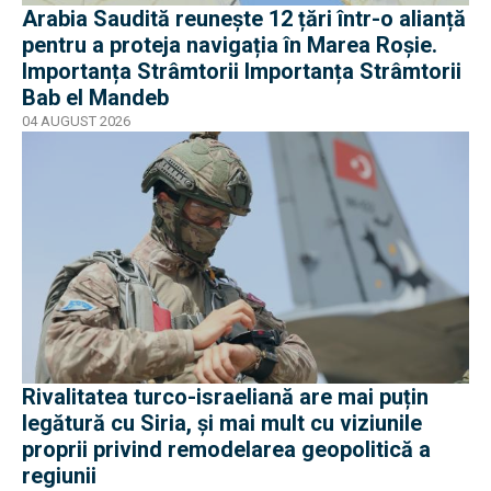
Arabia Saudită reunește 12 țări într-o alianță
pentru a proteja navigația în Marea Roșie.
Importanța Strâmtorii Importanța Strâmtorii
Bab el Mandeb
04 AUGUST 2026
Rivalitatea turco-israeliană are mai puțin
legătură cu Siria, și mai mult cu viziunile
proprii privind remodelarea geopolitică a
regiunii