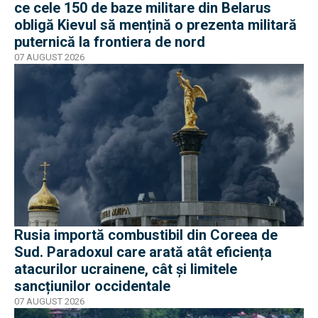
ce cele 150 de baze militare din Belarus
obligă Kievul să mențină o prezenta militară
puternică la frontiera de nord
07 AUGUST 2026
Rusia importă combustibil din Coreea de
Sud. Paradoxul care arată atât eficiența
atacurilor ucrainene, cât și limitele
sancțiunilor occidentale
07 AUGUST 2026