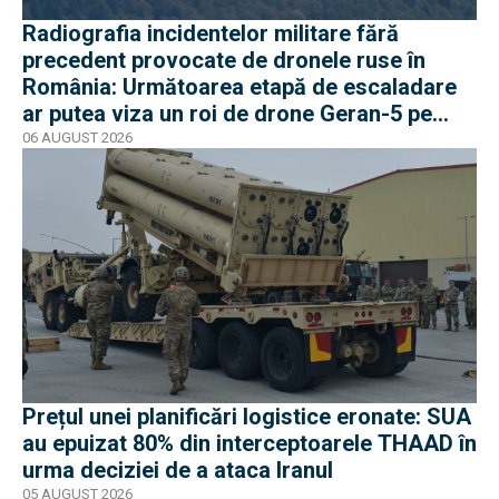
Radiografia incidentelor militare fără
precedent provocate de dronele ruse în
România: Următoarea etapă de escaladare
ar putea viza un roi de drone Geran-5 pe
direcția Galați-Reni
06 AUGUST 2026
Prețul unei planificări logistice eronate: SUA
au epuizat 80% din interceptoarele THAAD în
urma deciziei de a ataca Iranul
05 AUGUST 2026