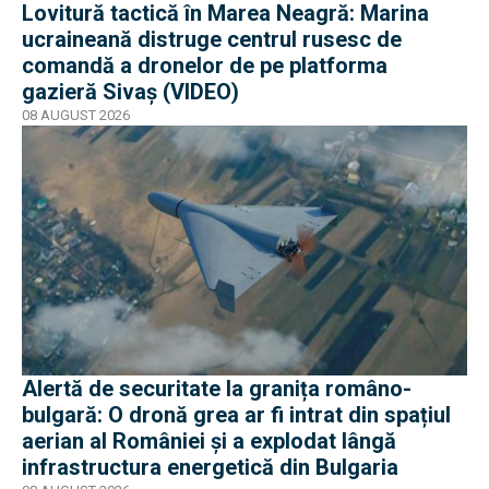
Lovitură tactică în Marea Neagră: Marina
ucraineană distruge centrul rusesc de
comandă a dronelor de pe platforma
gazieră Sivaș (VIDEO)
08 AUGUST 2026
Alertă de securitate la granița româno-
bulgară: O dronă grea ar fi intrat din spațiul
aerian al României și a explodat lângă
infrastructura energetică din Bulgaria