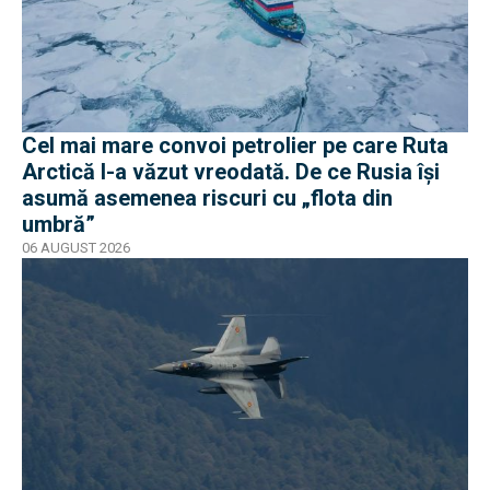
Cel mai mare convoi petrolier pe care Ruta
Arctică l-a văzut vreodată. De ce Rusia își
asumă asemenea riscuri cu „flota din
umbră”
06 AUGUST 2026