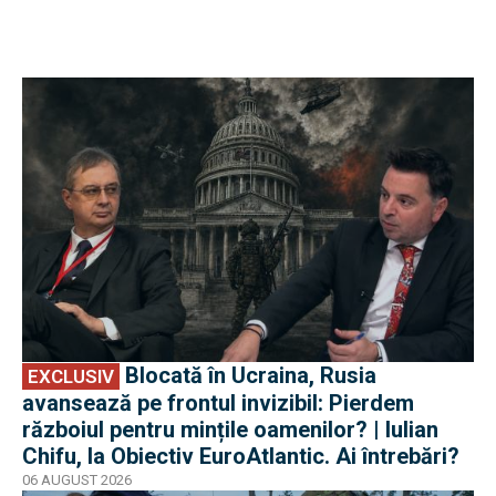
EXCLUSIV
Blocată în Ucraina, Rusia
EXCLUSIV
avansează pe frontul invizibil: Pierdem
războiul pentru mințile oamenilor? | Iulian
Chifu, la Obiectiv EuroAtlantic. Ai întrebări?
06 AUGUST 2026