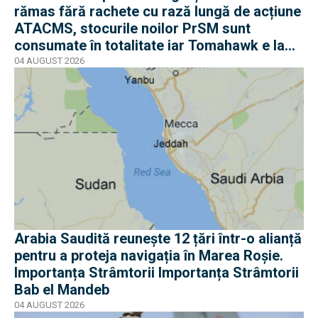
rămas fără rachete cu rază lungă de acțiune
ATACMS, stocurile noilor PrSM sunt
consumate în totalitate iar Tomahawk e la
jumătate
04 AUGUST 2026
Arabia Saudită reunește 12 țări într-o alianță
pentru a proteja navigația în Marea Roșie.
Importanța Strâmtorii Importanța Strâmtorii
Bab el Mandeb
04 AUGUST 2026