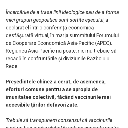
Încercările de a trasa linii ideologice sau de a forma
mici grupuri geopolitice sunt sortite eşecului
, a
declarat el într-o conferinţă economică
desfăşurată virtual, în marja summitului Forumului
de Cooperare Econcomică Asia-Pacific (APEC).
Regiunea Asia-Pacific nu poate, nici nu trebuie să
recadă în confruntările şi diviziunile Războiului
Rece.
Preşedintele chinez a cerut, de asemenea,
eforturi comune pentru a se apropia de
imunitatea colectivă, făcând vaccinurile mai
accesibile ţărilor defavorizate.
Trebuie să transpunem consensul că vaccinurile
sunt un bun public global în acţiuni concrete pentru