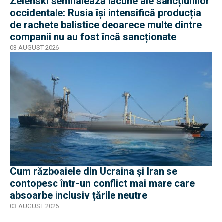
Zelenski semnalează lacune ale sancțiunilor
occidentale: Rusia își intensifică producția
de rachete balistice deoarece multe dintre
companii nu au fost încă sancționate
03 AUGUST 2026
Cum războaiele din Ucraina și Iran se
contopesc într-un conflict mai mare care
absoarbe inclusiv țările neutre
03 AUGUST 2026