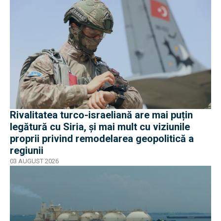
Rivalitatea turco-israeliană are mai puțin
legătură cu Siria, și mai mult cu viziunile
proprii privind remodelarea geopolitică a
regiunii
03 AUGUST 2026