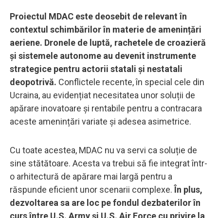
Proiectul MDAC este deosebit de relevant în
contextul schimbărilor în materie de amenințări
aeriene. Dronele de luptă, rachetele de croazieră
și sistemele autonome au devenit instrumente
strategice pentru actorii statali și nestatali
deopotrivă.
Conflictele recente, în special cele din
Ucraina, au evidențiat necesitatea unor soluții de
apărare inovatoare și rentabile pentru a contracara
aceste amenințări variate și adesea asimetrice.
Cu toate acestea, MDAC nu va servi ca soluție de
sine stătătoare. Acesta va trebui să fie integrat într-
o arhitectură de apărare mai largă pentru a
răspunde eficient unor scenarii complexe.
În plus,
dezvoltarea sa are loc pe fondul dezbaterilor în
curs între U.S. Army și U.S. Air Force cu privire la