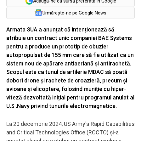
Adaugă-ne ca sursă preferată în Google
Urmărește-ne pe Google News
Armata SUA a anunțat că intenționează să
atribuie un contract unic companiei BAE Systems
pentru a produce un prototip de obuzier
autopropulsat de 155 mm care să fie utilizat ca un
sistem nou de apărare antiaeriană și antirachetă.
Scopul este ca tunul de artilerie MDAC să poată
doborî drone și rachete de croazieră, precum și
avioane și elicoptere, folosind muniție cu hiper-
viteză dezvoltată inițial pentru programul anulat al
U.S .Navy privind tunurile electromagnetice.
La 20 decembrie 2024, US Army's Rapid Capabilities
and Critical Technologies Office (RCCTO) și-a
anunțat planul de a atribui un contract exclusiv