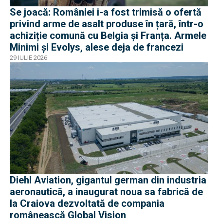
Se joacă: României i-a fost trimisă o ofertă
privind arme de asalt produse în țară, într-o
achiziție comună cu Belgia și Franța. Armele
Minimi și Evolys, alese deja de francezi
29 IULIE 2026
Diehl Aviation, gigantul german din industria
aeronautică, a inaugurat noua sa fabrică de
la Craiova dezvoltată de compania
românească Global Vision