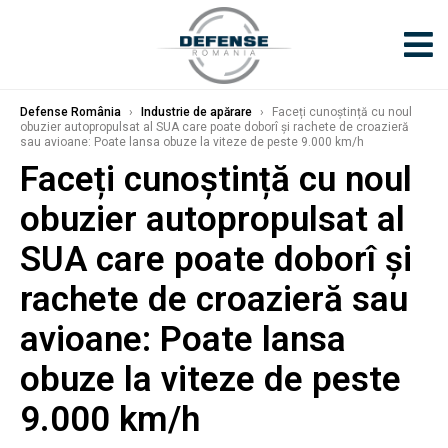
Defense România
›
Industrie de apărare
›
Faceți cunoștință cu noul
obuzier autopropulsat al SUA care poate doborî și rachete de croazieră
sau avioane: Poate lansa obuze la viteze de peste 9.000 km/h
Faceți cunoștință cu noul
obuzier autopropulsat al
SUA care poate doborî și
rachete de croazieră sau
avioane: Poate lansa
obuze la viteze de peste
9.000 km/h