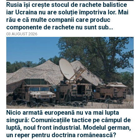
Rusia își crește stocul de rachete balistice
iar Ucraina nu are soluție împotriva lor. Mai
rău e că multe companii care produc
componente de rachete nu sunt sub
sancțiuni în Occident
03 AUGUST 2026
Nicio armată europeană nu va mai lupta
singură: Comunicațiile tactice pe câmpul de
luptă, noul front industrial. Modelul german,
un reper pentru doctrina românească?