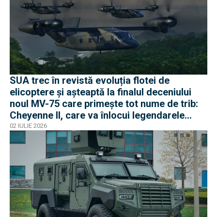
SUA trec în revistă evoluția flotei de
elicoptere și așteaptă la finalul deceniului
noul MV-75 care primește tot nume de trib:
Cheyenne II, care va înlocui legendarele
Black Hawk
02 IULIE 2026