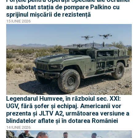
au sabotat stația de pompare Palkino cu
sprijinul mișcării de rezistență
15 IUNIE 2026
Legendarul Humvee, în războiul sec. XXI:
UGV, fără șofer și echipaj. Americanii vor
prezenta și JLTV A2, următoarea versiune a
blindatelor aflate și în dotarea României
14 IUNIE 2026