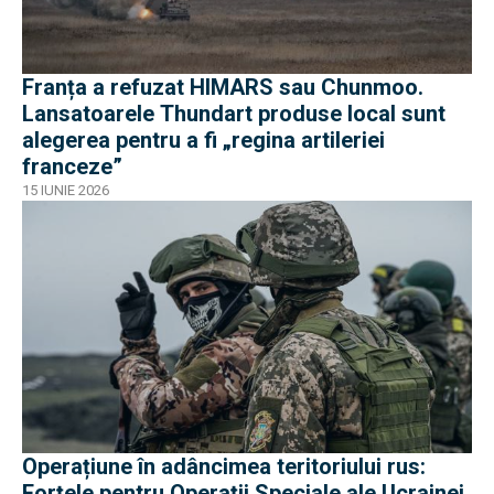
Franța a refuzat HIMARS sau Chunmoo.
Lansatoarele Thundart produse local sunt
alegerea pentru a fi „regina artileriei
franceze”
15 IUNIE 2026
Operațiune în adâncimea teritoriului rus:
Forțele pentru Operații Speciale ale Ucrainei