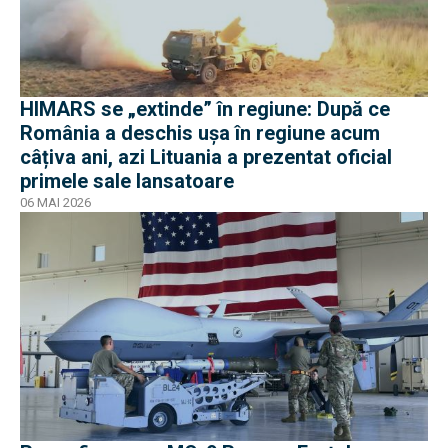
HIMARS se „extinde” în regiune: După ce
România a deschis ușa în regiune acum
câțiva ani, azi Lituania a prezentat oficial
primele sale lansatoare
06 MAI 2026