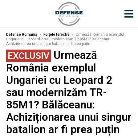
Defense România
›
Forțele terestre
›
Urmează România exemplul
Ungariei cu Leopard 2 sau modernizăm TR-85M1? Bălăceanu:
Achiziționarea unui singur batalion ar fi prea puțin
Urmează
EXCLUSIV
România exemplul
Ungariei cu Leopard 2
sau modernizăm TR-
85M1? Bălăceanu:
Achiziționarea unui singur
batalion ar fi prea puțin