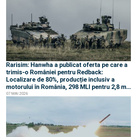
Rarisim: Hanwha a publicat oferta pe care a
trimis-o României pentru Redback:
Localizare de 80%, producție inclusiv a
motorului în România, 298 MLI pentru 2,8 mil.
euro
07 MAI 2026