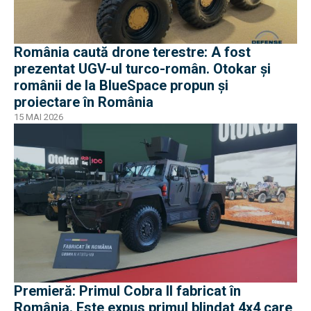
România caută drone terestre: A fost
prezentat UGV-ul turco-român. Otokar și
românii de la BlueSpace propun și
proiectare în România
15 MAI 2026
Premieră: Primul Cobra II fabricat în
România. Este expus primul blindat 4x4 care