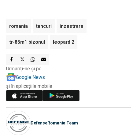
romania
tancuri
inzestrare
tr-85m1 bizonul
leopard 2
Urmăriți-ne și pe
Google News
și în aplicațiile mobile
DefenseRomania Team