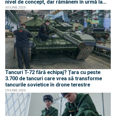
nivel de concept, dar rămânem în urmă la
negocieri și industrie
30 IUNIE 2026
Tancuri T-72 fără echipaj? Țara cu peste
3.700 de tancuri care vrea să transforme
tancurile sovietice în drone terestre
29 IUNIE 2026