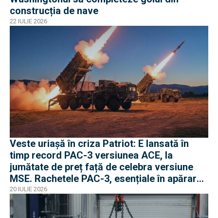
construcția de nave
22 IULIE 2026
Veste uriașă în criza Patriot: E lansată în
timp record PAC-3 versiunea ACE, la
jumătate de preț față de celebra versiune
MSE. Rachetele PAC-3, esențiale în apărarea
antibalistică
20 IULIE 2026