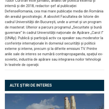
Tudor Curtifan este jurnalist, analist de politică externă și
internă și din 2018, redactor-șef al publicației
DefenseRomania, cea mai mare publicație media din România
din arealul geostrategic. A absolvit Facultatea de Istorie din
cadrul Universității din București, unde a urmat și un program
de masterat. Ulterior a parcurs programul „Securitate și bună
guvernare” în cadrul Universității naționale de Apărare „Carol I”
(UNAp). Publică și participă activ ca speaker sau moderator la
conferințe internaționale în domeniul securității și politicii
externe și interne, precum și la diferite emisiuni TV. Printre
ariile sale de interes se numără contrapropaganda, spațiul ex-
sovietic, industria de apărare sau integrarea noilor tehnologii
în teatrele de operații.
ALTE ȘTIRI DE INTERES