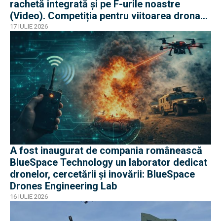
rachetă integrată și pe F-urile noastre
(Video). Competiția pentru viitoarea drona
„loyal wing” e acerbă
17 IULIE 2026
A fost inaugurat de compania românească
BlueSpace Technology un laborator dedicat
dronelor, cercetării și inovării: BlueSpace
Drones Engineering Lab
16 IULIE 2026