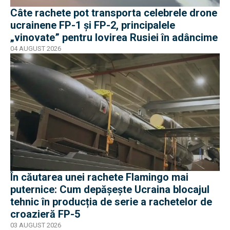
Câte rachete pot transporta celebrele drone
ucrainene FP-1 și FP-2, principalele
„vinovate” pentru lovirea Rusiei în adâncime
04 AUGUST 2026
În căutarea unei rachete Flamingo mai
puternice: Cum depășește Ucraina blocajul
tehnic în producția de serie a rachetelor de
croazieră FP-5
03 AUGUST 2026