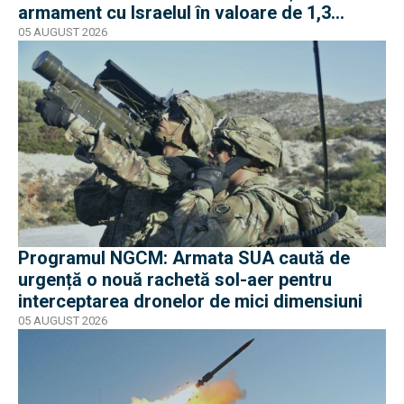
armament cu Israelul în valoare de 1,3
miliarde de dolari
05 AUGUST 2026
Programul NGCM: Armata SUA caută de
urgență o nouă rachetă sol-aer pentru
interceptarea dronelor de mici dimensiuni
05 AUGUST 2026