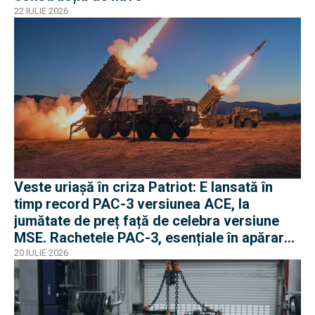
22 IULIE 2026
Veste uriașă în criza Patriot: E lansată în
timp record PAC-3 versiunea ACE, la
jumătate de preț față de celebra versiune
MSE. Rachetele PAC-3, esențiale în apărarea
antibalistică
20 IULIE 2026