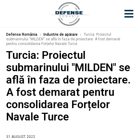
Defense România
›
Industrie de apărare
›
Turcia: Proiectul
submarinului "MILDEN" se află în faza de proiectare. A fost demarat
pentru consolidarea Forțelor Navale Turce
Turcia: Proiectul
submarinului "MILDEN" se
află în faza de proiectare.
A fost demarat pentru
consolidarea Forțelor
Navale Turce
31 AUGUST 2022