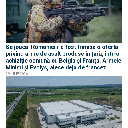
Se joacă: României i-a fost trimisă o ofertă
privind arme de asalt produse în țară, într-o
achiziție comună cu Belgia și Franța. Armele
Minimi și Evolys, alese deja de francezi
29 IULIE 2026