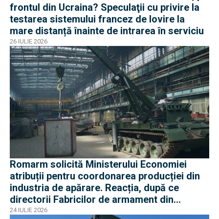
frontul din Ucraina? Speculaţii cu privire la
testarea sistemului francez de lovire la
mare distanță înainte de intrarea în serviciu
26 IULIE 2026
Romarm solicită Ministerului Economiei
atribuții pentru coordonarea producției din
industria de apărare. Reacția, după ce
directorii Fabricilor de armament din
București și Plopeni au fost reținuți de DNA
24 IULIE 2026