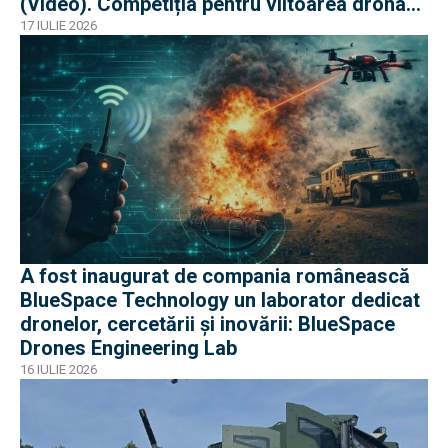
(Video). Competiția pentru viitoarea drona
„loyal wing” e acerbă
17 IULIE 2026
A fost inaugurat de compania românească
BlueSpace Technology un laborator dedicat
dronelor, cercetării și inovării: BlueSpace
Drones Engineering Lab
16 IULIE 2026