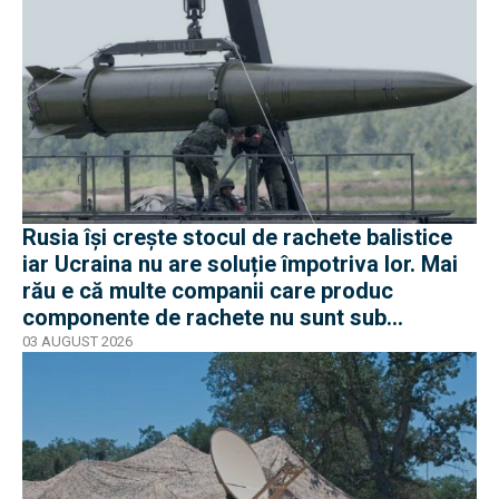
Rusia își crește stocul de rachete balistice
iar Ucraina nu are soluție împotriva lor. Mai
rău e că multe companii care produc
componente de rachete nu sunt sub
sancțiuni în Occident
03 AUGUST 2026