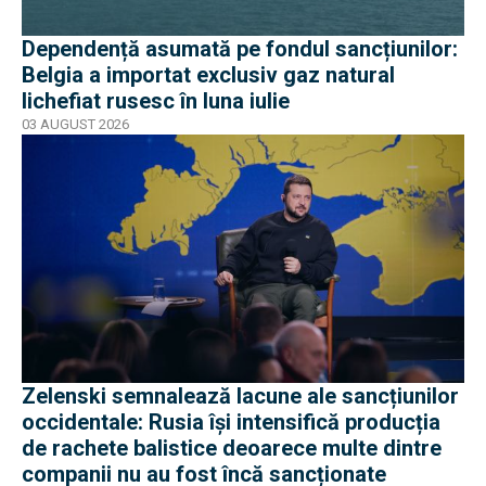
Dependență asumată pe fondul sancțiunilor:
Belgia a importat exclusiv gaz natural
lichefiat rusesc în luna iulie
03 AUGUST 2026
Zelenski semnalează lacune ale sancțiunilor
occidentale: Rusia își intensifică producția
de rachete balistice deoarece multe dintre
companii nu au fost încă sancționate