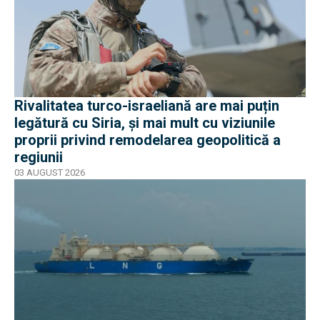
Rivalitatea turco-israeliană are mai puțin
legătură cu Siria, și mai mult cu viziunile
proprii privind remodelarea geopolitică a
regiunii
03 AUGUST 2026