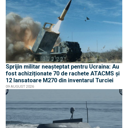
Sprijin militar neașteptat pentru Ucraina: Au
fost achiziționate 70 de rachete ATACMS și
12 lansatoare M270 din inventarul Turciei
09 AUGUST 2026