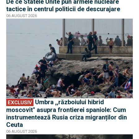
De ce Statele Unite pun armele nucleare
tactice în centrul politicii de descurajare
06 AUGUST 2026
EXCLUSIV
Umbra ,,războiului hibrid
EXCLUSIV
moscovit'' asupra frontierei spaniole: Cum
instrumentează Rusia criza migranților din
Ceuta
06 AUGUST 2026
EXCLUSIV