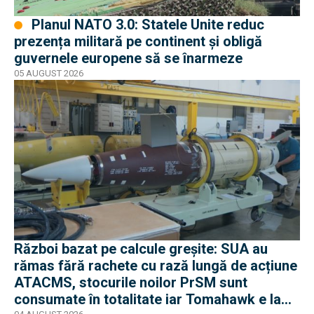
Planul NATO 3.0: Statele Unite reduc
prezența militară pe continent și obligă
guvernele europene să se înarmeze
05 AUGUST 2026
Război bazat pe calcule greșite: SUA au
rămas fără rachete cu rază lungă de acțiune
ATACMS, stocurile noilor PrSM sunt
consumate în totalitate iar Tomahawk e la