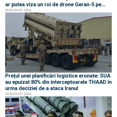
ar putea viza un roi de drone Geran-5 pe
direcția Galați-Reni
06 AUGUST 2026
Prețul unei planificări logistice eronate: SUA
au epuizat 80% din interceptoarele THAAD în
urma deciziei de a ataca Iranul
05 AUGUST 2026