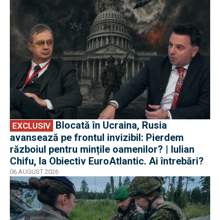
Blocată în Ucraina, Rusia
EXCLUSIV
avansează pe frontul invizibil: Pierdem
războiul pentru mințile oamenilor? | Iulian
Chifu, la Obiectiv EuroAtlantic. Ai întrebări?
06 AUGUST 2026