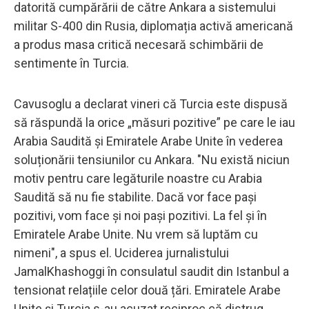
datorită cumpărării de către Ankara a sistemului
militar S-400 din Rusia, diplomația activă americană
a produs masa critică necesară schimbării de
sentimente în Turcia.
Cavusoglu a declarat vineri că Turcia este dispusă
să răspundă la orice „măsuri pozitive” pe care le iau
Arabia Saudită și Emiratele Arabe Unite în vederea
soluționării tensiunilor cu Ankara. "Nu există niciun
motiv pentru care legăturile noastre cu Arabia
Saudită să nu fie stabilite. Dacă vor face pași
pozitivi, vom face și noi pași pozitivi. La fel și în
Emiratele Arabe Unite. Nu vrem să luptăm cu
nimeni", a spus el. Uciderea jurnalistului
JamalKhashoggi în consulatul saudit din Istanbul a
tensionat relațiile celor două țări. Emiratele Arabe
Unite și Turcia s-au acuzat reciproc că distrug