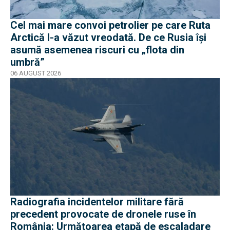
Cel mai mare convoi petrolier pe care Ruta
Arctică l-a văzut vreodată. De ce Rusia își
asumă asemenea riscuri cu „flota din
umbră”
06 AUGUST 2026
Radiografia incidentelor militare fără
precedent provocate de dronele ruse în
România: Următoarea etapă de escaladare