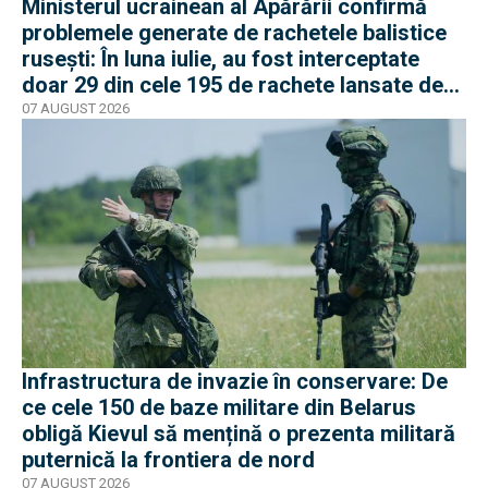
Ministerul ucrainean al Apărării confirmă
problemele generate de rachetele balistice
rusești: În luna iulie, au fost interceptate
doar 29 din cele 195 de rachete lansate de
armata rusă
07 AUGUST 2026
Infrastructura de invazie în conservare: De
ce cele 150 de baze militare din Belarus
obligă Kievul să mențină o prezenta militară
puternică la frontiera de nord
07 AUGUST 2026