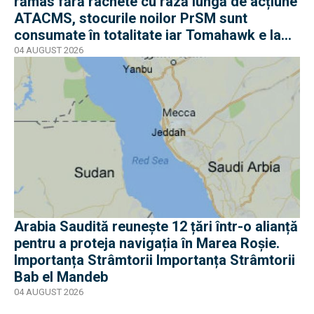
rămas fără rachete cu rază lungă de acțiune
ATACMS, stocurile noilor PrSM sunt
consumate în totalitate iar Tomahawk e la
jumătate
04 AUGUST 2026
Arabia Saudită reunește 12 țări într-o alianță
pentru a proteja navigația în Marea Roșie.
Importanța Strâmtorii Importanța Strâmtorii
Bab el Mandeb
04 AUGUST 2026