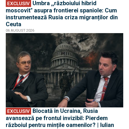
Umbra ,,războiului hibrid
EXCLUSIV
moscovit'' asupra frontierei spaniole: Cum
instrumentează Rusia criza migranților din
Ceuta
06 AUGUST 2026
EXCLUSIV
Blocată în Ucraina, Rusia
EXCLUSIV
avansează pe frontul invizibil: Pierdem
războiul pentru mințile oamenilor? | Iulian