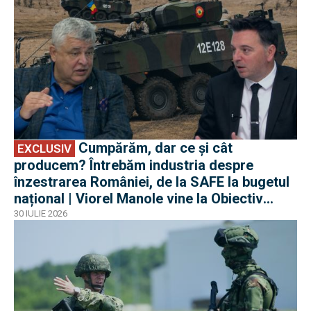
Cumpărăm, dar ce și cât
EXCLUSIV
producem? Întrebăm industria despre
înzestrarea României, de la SAFE la bugetul
național | Viorel Manole vine la Obiectiv
EuroAtlantic la DefenseRomania
30 IULIE 2026
EXCLUSIV