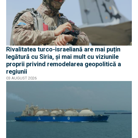
Rivalitatea turco-israeliană are mai puțin
legătură cu Siria, și mai mult cu viziunile
proprii privind remodelarea geopolitică a
regiunii
03 AUGUST 2026