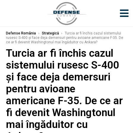
Defense România
›
Strategică
›
Turcia ar fi închis cazul sistemului
rusesc S-400 şi face deja demersuri pentru avioane americane F-35. De
ce ar fi devenit Washingtonul mai îngăduitor cu Ankara?
Turcia ar fi închis cazul
sistemului rusesc S-400
şi face deja demersuri
pentru avioane
americane F-35. De ce ar
fi devenit Washingtonul
mai îngăduitor cu