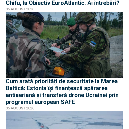
Chifu, la Obiectiv EuroAtlantic. Ai întrebări?
06 AUGUST 2026
Cum arată priorități de securitate la Marea
Baltică: Estonia își finanțează apărarea
antiaeriană și transferă drone Ucrainei prin
programul european SAFE
06 AUGUST 2026