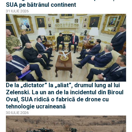
SUA pe bătrânul continent
31 IULIE 2026
De la „dictator” la „aliat”, drumul lung al lui
Zelenski. La un an de la incidentul din Biroul
Oval, SUA ridică o fabrică de drone cu
tehnologie ucraineană
30 IULIE 2026
EXCLUSIV