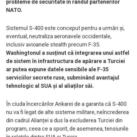
probleme de securitate în rândul partenerilor
NATO.
Sistemul S-400 este conceput pentru a urmări și,
eventual, neutraliza aeronavele occidentale,
inclusiv avioanele stealth precum F-35.
Washingtonul a susținut că integrarea unui astfel
de sistem în infrastructura de apărare a Turciei
ar putea expune datele sensibile ale F-35
serviciilor secrete ruse, subminând avantajul
tehnologic al SUA și al aliaților săi.
În ciuda încercărilor Ankarei de a garanta că S-400
nu va fi legat de alte sisteme militare, neîncrederea
din cadrul Alianței a dus la excluderea Turciei din
program, ceea ce a sporit, de asemenea, tensiunile
în relațiile dintre SUA și Turcia.