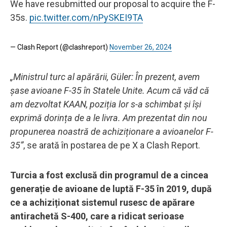
We have resubmitted our proposal to acquire the F-
35s.
pic.twitter.com/nPySKEI9TA
— Clash Report (@clashreport)
November 26, 2024
„Ministrul turc al apărării, Güler: În prezent, avem
șase avioane F-35 în Statele Unite. Acum că văd că
am dezvoltat KAAN, poziția lor s-a schimbat și își
exprimă dorința de a le livra. Am prezentat din nou
propunerea noastră de achiziționare a avioanelor F-
35”
, se arată în postarea de pe X a Clash Report.
Turcia a fost exclusă din programul de a cincea
generație de avioane de luptă F-35 în 2019, după
ce a achiziționat sistemul rusesc de apărare
antirachetă S-400, care a ridicat serioase