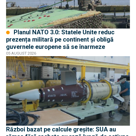
Planul NATO 3.0: Statele Unite reduc
prezența militară pe continent și obligă
guvernele europene să se înarmeze
05 AUGUST 2026
Război bazat pe calcule greșite: SUA au