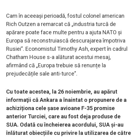
Cam în aceeași perioadă, fostul colonel american
Rich Outzen a remarcat că „industria turcă de
apărare poate face multe pentru a ajuta NATO și
Europa să reconstruiască descurajarea împotriva
Rusiei”. Economistul Timothy Ash, expert în cadrul
Chatham House s-a alăturat acestui mesaj,
afirmând că „Europa trebuie să renunțe la
prejudecățile sale anti-turce”.
Cu toate acestea, la 26 noiembrie, au apărut
informaţii că Ankara a înaintat o propunere de a
achiziționa cele șase avioane F-35 promise
anterior Turciei, care au fost deja produse de
SUA. Odată cu încheierea acordului, SUA și-au
înlăturat obiecțiile cu privire la utilizarea de către