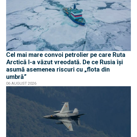
Cel mai mare convoi petrolier pe care Ruta
Arctică l-a văzut vreodată. De ce Rusia își
asumă asemenea riscuri cu „flota din
umbră”
06 AUGUST 2026