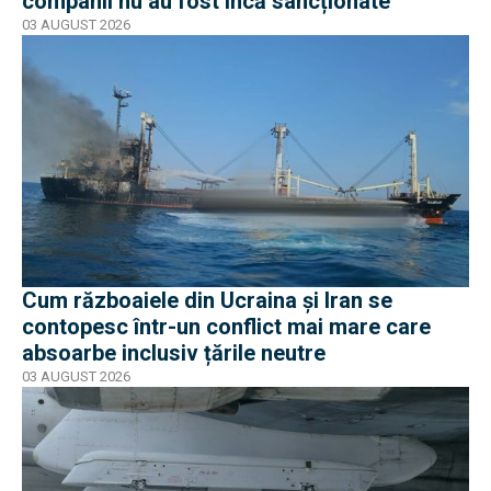
companii nu au fost încă sancționate
03 AUGUST 2026
Cum războaiele din Ucraina și Iran se
contopesc într-un conflict mai mare care
absoarbe inclusiv țările neutre
03 AUGUST 2026
EXCLUSIV