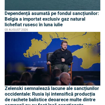
Dependență asumată pe fondul sancțiunilor:
Belgia a importat exclusiv gaz natural
lichefiat rusesc în luna iulie
03 AUGUST 2026
Zelenski semnalează lacune ale sancțiunilor
occidentale: Rusia își intensifică producția
de rachete balistice deoarece multe dintre