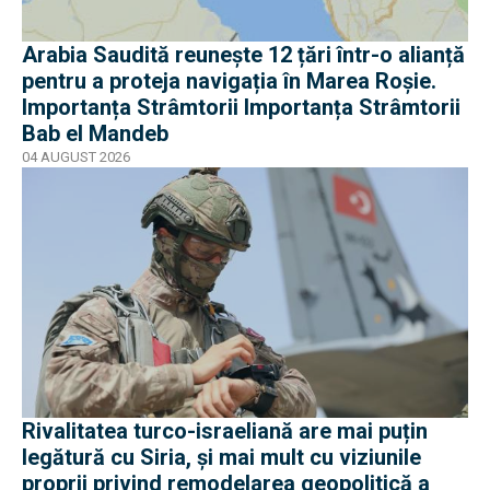
Arabia Saudită reunește 12 țări într-o alianță
pentru a proteja navigația în Marea Roșie.
Importanța Strâmtorii Importanța Strâmtorii
Bab el Mandeb
04 AUGUST 2026
Rivalitatea turco-israeliană are mai puțin
legătură cu Siria, și mai mult cu viziunile
proprii privind remodelarea geopolitică a