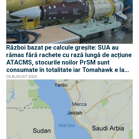
Război bazat pe calcule greșite: SUA au
rămas fără rachete cu rază lungă de acțiune
ATACMS, stocurile noilor PrSM sunt
consumate în totalitate iar Tomahawk e la
jumătate
04 AUGUST 2026