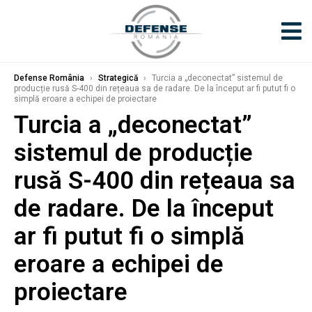
Defense România
›
Strategică
›
Turcia a „deconectat” sistemul de
producție rusă S-400 din rețeaua sa de radare. De la început ar fi putut fi o
simplă eroare a echipei de proiectare
Turcia a „deconectat”
sistemul de producție
rusă S-400 din rețeaua sa
de radare. De la început
ar fi putut fi o simplă
eroare a echipei de
proiectare