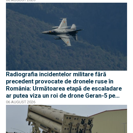
Radiografia incidentelor militare fără
precedent provocate de dronele ruse în
România: Următoarea etapă de escaladare
ar putea viza un roi de drone Geran-5 pe
direcția Galați-Reni
06 AUGUST 2026