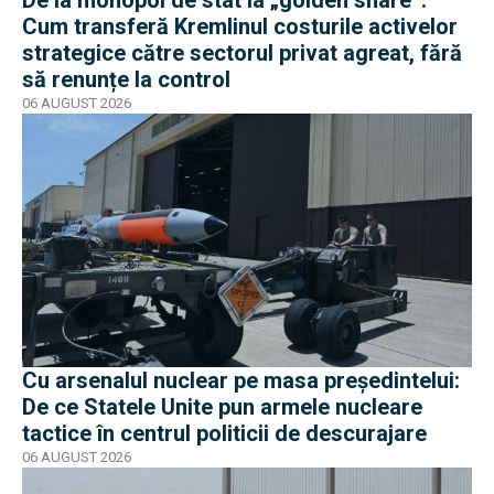
De la monopol de stat la „golden share”.
Cum transferă Kremlinul costurile activelor
strategice către sectorul privat agreat, fără
să renunțe la control
06 AUGUST 2026
Cu arsenalul nuclear pe masa preşedintelui:
De ce Statele Unite pun armele nucleare
tactice în centrul politicii de descurajare
06 AUGUST 2026
EXCLUSIV