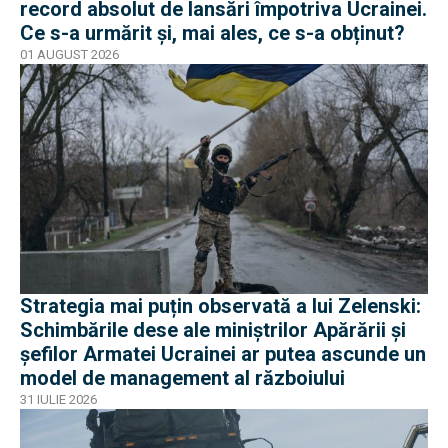
record absolut de lansări împotriva Ucrainei.
Ce s-a urmărit și, mai ales, ce s-a obținut?
01 AUGUST 2026
Strategia mai puțin observată a lui Zelenski:
Schimbările dese ale miniștrilor Apărării și
șefilor Armatei Ucrainei ar putea ascunde un
model de management al războiului
31 IULIE 2026