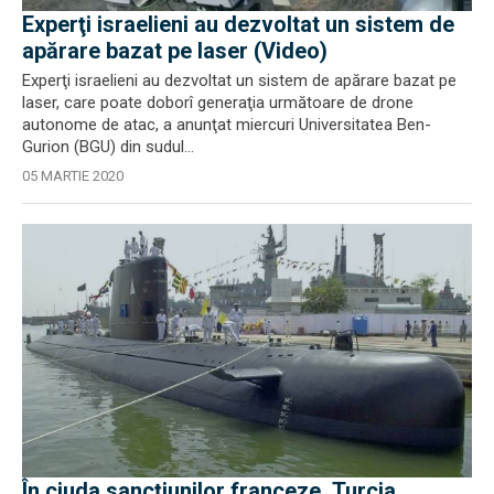
Experţi israelieni au dezvoltat un sistem de
apărare bazat pe laser (Video)
Experţi israelieni au dezvoltat un sistem de apărare bazat pe
laser, care poate doborî generaţia următoare de drone
autonome de atac, a anunţat miercuri Universitatea Ben-
Gurion (BGU) din sudul...
05 MARTIE 2020
În ciuda sancțiunilor franceze, Turcia