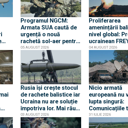
picior în groapă
Programul NGCM:
Proliferarea
Armata SUA caută de
amenințării bali
i
urgență o nouă
nivel global: Pr
e
rachetă sol-aer pentru
ucrainean FRE
interceptarea dronelor
intră în faza de
05 AUGUST 2026
04 AUGUST 2026
eie o
de mici dimensiuni
integrare pentr
deveni scutul 
lul
Europei
Rusia își crește stocul
Nicio armată
 mai
de rachete balistice iar
europeană nu 
Ucraina nu are soluție
lupta singură:
a
împotriva lor. Mai rău e
Comunicațiile 
că multe companii care
pe câmpul de l
03 AUGUST 2026
31 IULIE 2026
 a
produc componente de
noul front indus