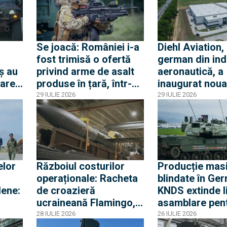
rachete nu sunt sub
Modelul germa
sancțiuni în Occident
reper pentru d
românească?
Se joacă: României i-a
Diehl Aviation,
fost trimisă o ofertă
german din ind
ș au
privind arme de asalt
aeronautică, a
tarea
produse în țară, într-o
inaugurat noua
achiziție comună cu
fabrică de la C
29 IULIE 2026
29 IULIE 2026
Belgia și Franța.
dezvoltată de
Armele Minimi și
compania rom
Evolys, alese deja de
Global Vision
francezi
elor
Războiul costurilor
Producție mas
operaționale: Racheta
blindate în Ger
lene:
de croazieră
KNDS extinde li
ucraineană Flamingo,
asamblare pent
de șase ori mai ieftină
tancuri Leopar
28 IULIE 2026
26 IULIE 2026
are
decât sistemul
obuzierele RC