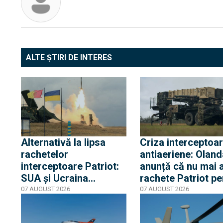
ALTE ȘTIRI DE INTERES
Alternativă la lipsa
Criza interceptoar
rachetelor
antiaeriene: Oland
interceptoare Patriot:
anunță că nu mai 
SUA și Ucraina
rachete Patriot pe
dezvoltează noi muniții
Ucraina, în timp c
07 AUGUST 2026
07 AUGUST 2026
și modernizează
restul Europei tac
sistemul S-300