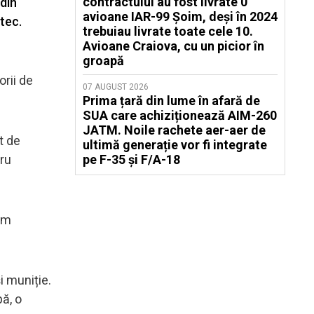
contractului au fost livrate 0
din
avioane IAR-99 Șoim, deși în 2024
tec.
trebuiau livrate toate cele 10.
Avioane Craiova, cu un picior în
groapă
orii de
07 AUGUST 2026
Prima țară din lume în afară de
SUA care achiziționează AIM-260
JATM. Noile rachete aer-aer de
t de
ultimă generație vor fi integrate
tru
pe F-35 și F/A-18
nem
 muniție.
ă, o