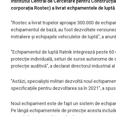
Institutul Central de Cercetare pentru Construcți
corporația Rostec) a livrat echpamentele de luptă R
"Rostec a livrat trupelor aproape 300.000 de echipam
echipamentul de bază, au fost dezvoltate versiunea p
mitraliere și echipajele vehiculelor de luptă", a anun
"Echipamentul de luptă Ratnik integrează peste 60
protecție individuală, seturi de surse autonome de 
protecție auditivă", a declarat directorul industria
"Astăzi, specialiștii militari dezvoltă noul echipame
specificațiile pentru dezvoltarea sa în 2021", a spu
Noul echipament este de fapt un sistem de echipam
Pe lângă echipamentele de protecție acesta include 