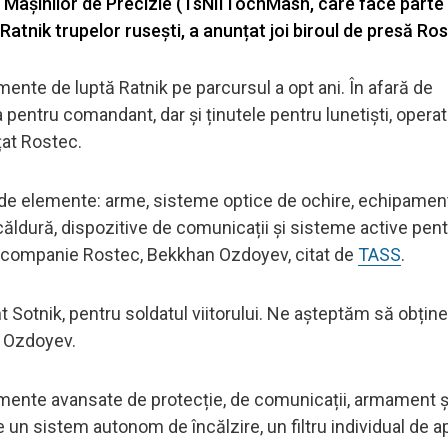
a Mașinilor de Precizie (TsNIITochMash, care face parte 
atnik trupelor rusești, a anunțat joi biroul de presă Ros
ente de luptă Ratnik pe parcursul a opt ani. În afară de
entru comandant, dar și ținutele pentru lunetiști, operat
țat Rostec.
 de elemente: arme, sisteme optice de ochire, echipamen
căldură, dispozitive de comunicații și sisteme active pen
l al companie Rostec, Bekkhan Ozdoyev, citat de
TASS
.
nt Sotnik, pentru soldatul viitorului. Ne așteptăm să obți
s Ozdoyev.
ente avansate de protecție, de comunicații, armament și
un sistem autonom de încălzire, un filtru individual de ap