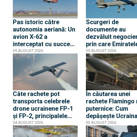
Pas istoric către
Scurgeri de
autonomia aeriană: Un
documente au
avion X-62 a
dezvăluit negocier
interceptat cu succes
prin care Emiratel
un T-38, bazându-se pe
Arabe Unite ar fi
05 AUGUST 2026
05 AUGUST 2026
sistemul de senzori AI.
interesate să înch
E vorba de pachetul
tranzacție de
Lockheed Martin
armament cu Israe
Legion Pod
în valoare de 1,3
miliarde de dolari
Câte rachete pot
În căutarea unei
transporta celebrele
rachete Flamingo
drone ucrainene FP-1
puternice: Cum
și FP-2, principalele
depășește Ucrain
„vinovate” pentru
blocajul tehnic în
04 AUGUST 2026
03 AUGUST 2026
lovirea Rusiei în
producția de serie