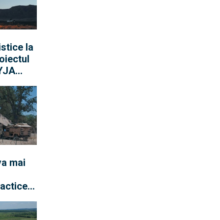
stice la
oiectul
YJA
u a
comun al
va mai
tactice
uptă,
trial.