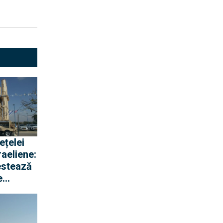
ețelei
raeliene:
estează
e
entru
row