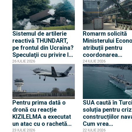
minime de
israeliene și drone
materializare
BAT
Sistemul de artilerie
Romarm solicită
reactivă THUNDART,
Ministerului Econ
pe frontul din Ucraina?
atribuții pentru
Speculaţii cu privire la
coordonarea
testarea sistemului
producției din ind
26 IULIE 2026
24 IULIE 2026
francez de lovire la
de apărare. Reacți
mare distanță înainte
după ce directorii
de intrarea în serviciu
Fabricilor de
armament din
București și Plope
Pentru prima dată o
SUA caută în Turc
fost reținuți de D
dronă cu reacție
soluția pentru cri
KIZILELMA a executat
construcțiilor nav
un atac cu o rachetă
Cum vrea
balistică JET-230.
Washingtonul să
23 IULIE 2026
22 IULIE 2026