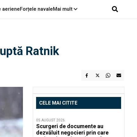
e aeriene
Forțele navale
Mai mult
luptă Ratnik
CELE MAI CITITE
05 AUGUST 2026
Scurgeri de documente au
dezvăluit negocieri prin care