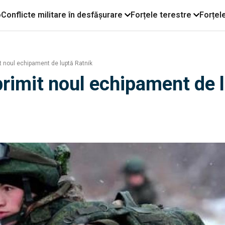
o
Conflicte militare în desfășurare
Forțele terestre
Forțel
it noul echipament de luptă Ratnik
 primit noul echipament de 