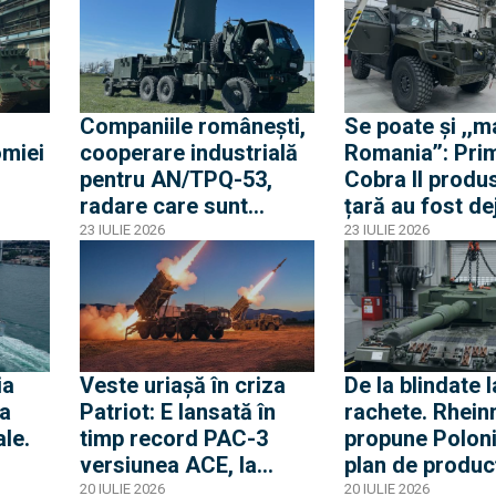
 V-
american Tomahawk
Companiile românești,
Se poate și ,,m
omiei
cooperare industrială
Romania’’: Pri
pentru AN/TPQ-53,
Cobra II produs
radare care sunt
țară au fost de
ustria
integrate în sistemul
livrate Armatei
23 IULIE 2026
23 IULIE 2026
a,
HIMARS al României și
de producție la
pot detecta inclusiv
Mediaș: 2 blind
drone
zi
ni au
ia
Veste uriașă în criza
De la blindate l
NA
za
Patriot: E lansată în
rachete. Rhein
ale.
timp record PAC-3
propune Poloni
versiunea ACE, la
plan de produc
jumătate de preț față
mai amplu decâ
20 IULIE 2026
20 IULIE 2026