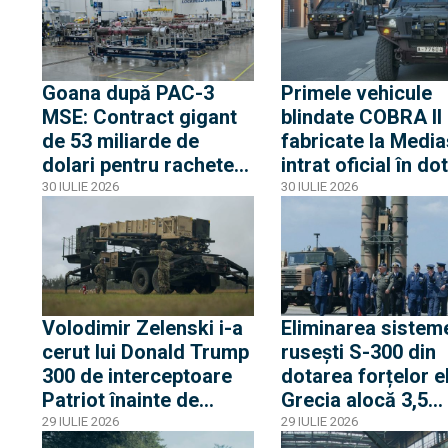
adâncime
rachetelor de
croazieră FP-5
Goana după PAC-3
Primele vehicule
MSE: Contract gigant
blindate COBRA II
de 53 miliarde de
fabricate la Media
dolari pentru rachete
intrat oficial în do
Patriot PAC-3 MSE,
Armatei României
30 IULIE 2026
30 IULIE 2026
singurele capabile să
intercepteze rachete
balistice și hipersonice
Volodimir Zelenski i-a
Eliminarea sistem
cerut lui Donald Trump
rusești S-300 din
300 de interceptoare
dotarea forțelor e
Patriot înainte de
Grecia alocă 3,5
iarnă. De ce solicitarea
miliarde de euro
29 IULIE 2026
29 IULIE 2026
Kievului are șanse
pentru intercepto