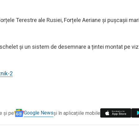
orțele Terestre ale Rusiei, Forțele Aeriane și pușcașii mari
chelet și un sistem de desemnare a țintei montat pe viz
tnik-2
Google News
e și pe
și în aplicațiile mobile