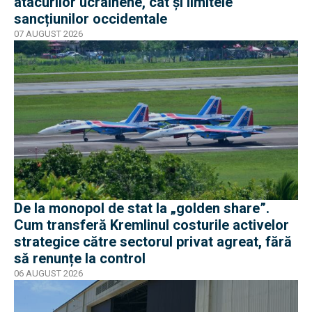
atacurilor ucrainene, cât și limitele
sancțiunilor occidentale
07 AUGUST 2026
De la monopol de stat la „golden share”.
Cum transferă Kremlinul costurile activelor
strategice către sectorul privat agreat, fără
să renunțe la control
06 AUGUST 2026