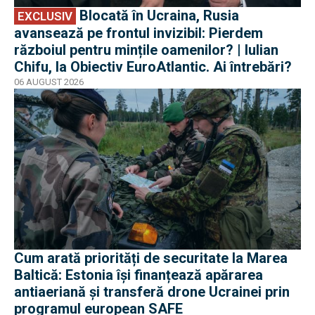
Blocată în Ucraina, Rusia
EXCLUSIV
avansează pe frontul invizibil: Pierdem
războiul pentru mințile oamenilor? | Iulian
Chifu, la Obiectiv EuroAtlantic. Ai întrebări?
06 AUGUST 2026
Cum arată priorități de securitate la Marea
Baltică: Estonia își finanțează apărarea
antiaeriană și transferă drone Ucrainei prin
programul european SAFE