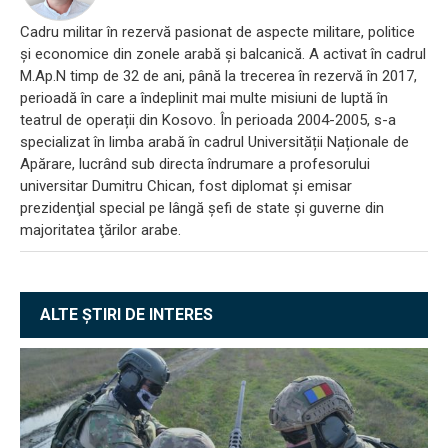
Cadru militar în rezervă pasionat de aspecte militare, politice
și economice din zonele arabă și balcanică. A activat în cadrul
M.Ap.N timp de 32 de ani, până la trecerea în rezervă în 2017,
perioadă în care a îndeplinit mai multe misiuni de luptă în
teatrul de operații din Kosovo. În perioada 2004-2005, s-a
specializat în limba arabă în cadrul Universității Naționale de
Apărare, lucrând sub directa îndrumare a profesorului
universitar Dumitru Chican, fost diplomat și emisar
prezidenţial special pe lângă şefi de state şi guverne din
majoritatea ţărilor arabe.
ALTE ȘTIRI DE INTERES