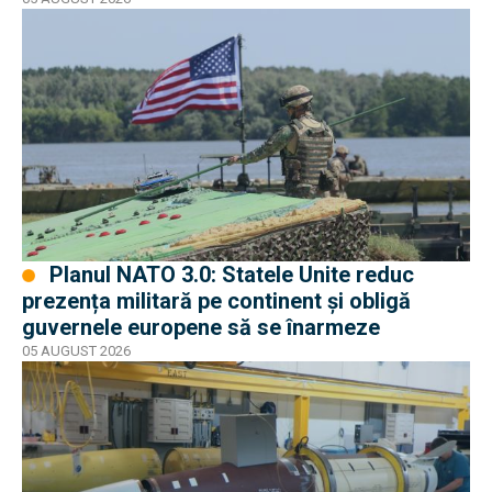
Planul NATO 3.0: Statele Unite reduc
prezența militară pe continent și obligă
guvernele europene să se înarmeze
05 AUGUST 2026