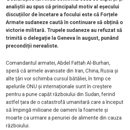
analiștii au spus că principalul motiv al eșecului
discuțiilor de încetare a focului este că Forțele
Armate sudaneze caută în continuare să obțină o
victorie militară. Trupele sudaneze au refuzat să
trimită o delegație la Geneva în august, punând
precondiții nerealiste.
Comandantul armatei, Abdel Fattah Al-Burhan,
speră că armele avansate din Iran, China, Rusia și
alte țări vor schimba cursul bătăliei, în timp ce
apelurile ONU și internaționale sunt în creștere
pentru a pune capăt războiului din Sudan, ferind
astfel țara de o catastrofă umanitară care a început
să împingă milioane de oameni la foamete și
moarte ca urmare a penuriei de alimente din cauza
războiului.