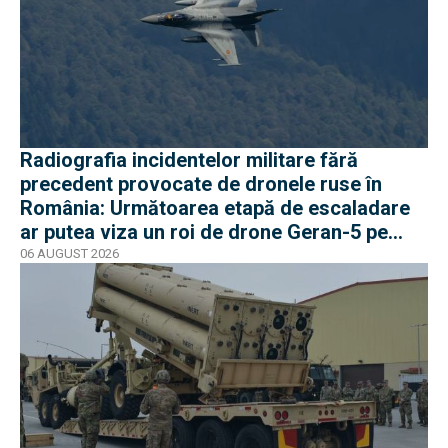
Radiografia incidentelor militare fără
precedent provocate de dronele ruse în
România: Următoarea etapă de escaladare
ar putea viza un roi de drone Geran-5 pe
direcția Galați-Reni
06 AUGUST 2026