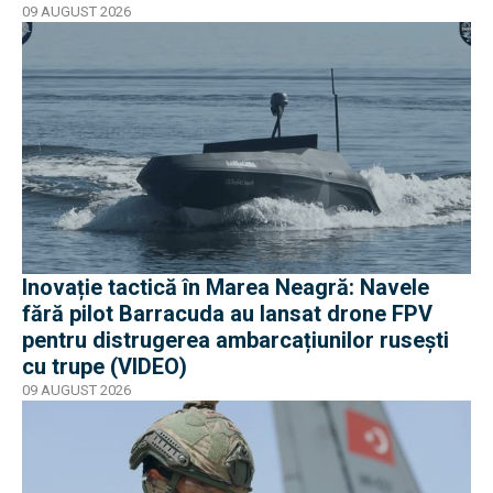
09 AUGUST 2026
Inovație tactică în Marea Neagră: Navele
fără pilot Barracuda au lansat drone FPV
pentru distrugerea ambarcațiunilor rusești
cu trupe (VIDEO)
09 AUGUST 2026
EXCLUSIV