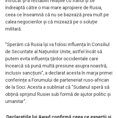
întrucât și-a restabilit relațiile cu Iranul și se
îndreaptă către o mai mare apropiere de Rusia,
ceea ce înseamnă că nu se bazează prea mult pe
calea negocierilor și că mizează pe o soluție
militară.
"Sperăm că Rusia își va folosi influența în Consiliul
de Securitate al Națiunilor Unite, astfel încât să
putem evita influența țărilor occidentale care
încearcă să pună multă presiune asupra noastră,
inclusiv sancțiuni", a declarat acesta în marja primei
conferințe a Forumului de parteneriat ruso-african
de la Soci. Acesta a subliniat că "Sudanul speră să
obțină sprijinul Rusiei sub formă de ajutor politic și
umanitar".
Declarațiile lui Awad confirmă ceea ce experții și