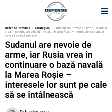
Defense România
›
Strategică
›
Sudanul are nevoie de arme, iar Rusia
vrea în continuare o bază navală la Marea Roșie – interesele lor sunt pe
cale să se întâlnească
Sudanul are nevoie de
arme, iar Rusia vrea în
continuare o bază navală
la Marea Roșie –
interesele lor sunt pe cale
să se întâlnească
De
Nicolae Iordan