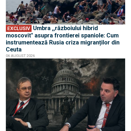
Umbra ,,războiului hibrid
EXCLUSIV
moscovit'' asupra frontierei spaniole: Cum
instrumentează Rusia criza migranților din
Ceuta
06 AUGUST 2026
EXCLUSIV