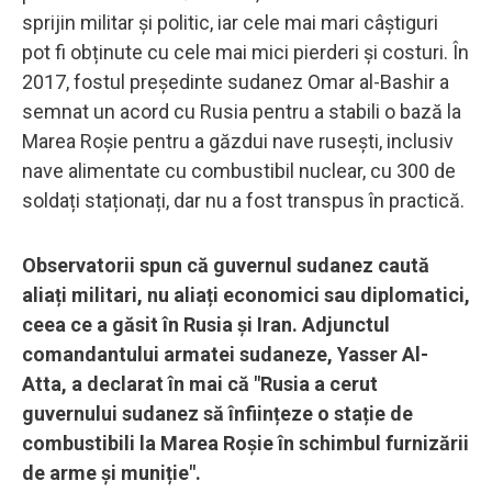
sprijin militar și politic, iar cele mai mari câștiguri
pot fi obținute cu cele mai mici pierderi și costuri. În
2017, fostul președinte sudanez Omar al-Bashir a
semnat un acord cu Rusia pentru a stabili o bază la
Marea Roșie pentru a găzdui nave rusești, inclusiv
nave alimentate cu combustibil nuclear, cu 300 de
soldați staționați, dar nu a fost transpus în practică.
Observatorii spun că guvernul sudanez caută
aliați militari, nu aliați economici sau diplomatici,
ceea ce a găsit în Rusia și Iran. Adjunctul
comandantului armatei sudaneze, Yasser Al-
Atta, a declarat în mai că "Rusia a cerut
guvernului sudanez să înființeze o stație de
combustibili la Marea Roșie în schimbul furnizării
de arme și muniție".