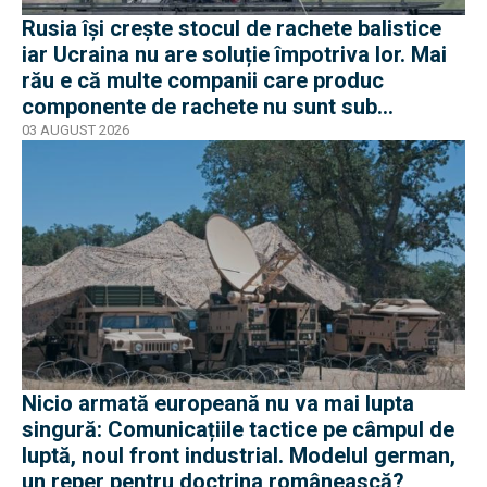
Rusia își crește stocul de rachete balistice
iar Ucraina nu are soluție împotriva lor. Mai
rău e că multe companii care produc
componente de rachete nu sunt sub
sancțiuni în Occident
03 AUGUST 2026
Nicio armată europeană nu va mai lupta
singură: Comunicațiile tactice pe câmpul de
luptă, noul front industrial. Modelul german,
un reper pentru doctrina românească?