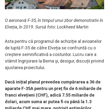
O aeronavă F-35, în timpul unui zbor demonstrativ în
Elveția, în 2019. Sursă foto: Lockheed Martin
Asta pentru că programul de achiziție al avioanelor
de luptă F-35 de către Elveția se confruntă cu o
creștere semnificativă a costurilor. Lucru care a
stârnit îngrijorare la Berna și, desigur, discuții privind
ajustarea proiectului.
Dacă inițial planul prevedea cumpărarea a 36 de
aparate F-35A pentru un preț fix de 6 miliarde de
franci elvețieni (CHF), adică 7.55 miliarde de
dolari, acum suma ar putea fi cu până la 1.3
miliarde CHF mai mare, potrivit estimărilor