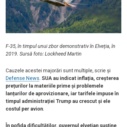
F-35, în timpul unui zbor demonstrativ în Elveția, în
2019. Sursă foto: Lockheed Martin
Cauzele acestei majorări sunt multiple, scrie și
Defense News
.
SUA au indicat inflația, creșterea
prețurilor la materiile prime și problemele
lanțurilor de aprovizionare, iar tarifele impuse în
timpul administrației Trump au crescut și ele
costul per avion
.
În pofida dificultăților, guvernul elvețian susține