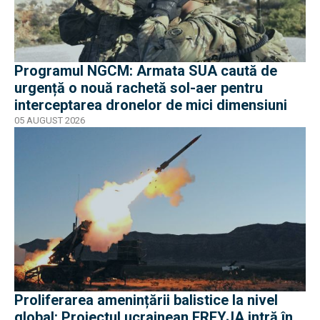
Programul NGCM: Armata SUA caută de
urgență o nouă rachetă sol-aer pentru
interceptarea dronelor de mici dimensiuni
05 AUGUST 2026
Proliferarea amenințării balistice la nivel
global: Proiectul ucrainean FREYJA intră în