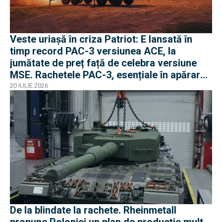
Veste uriașă în criza Patriot: E lansată în
timp record PAC-3 versiunea ACE, la
jumătate de preț față de celebra versiune
MSE. Rachetele PAC-3, esențiale în apărarea
antibalistică
20 IULIE 2026
De la blindate la rachete. Rheinmetall
propune Poloniei un plan de producție mult