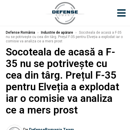
Defense România
›
Industrie de apărare
›
Socoteala de acasă a F-35
nu se potrivește cu cea din târg. Prețul F-35 pentru Elveția a explodat iar o
comisie va analiza ce a mers prost
Socoteala de acasă a F-
35 nu se potrivește cu
cea din târg. Prețul F-35
pentru Elveția a explodat
iar o comisie va analiza
ce a mers prost
De
DefenseRomania Team