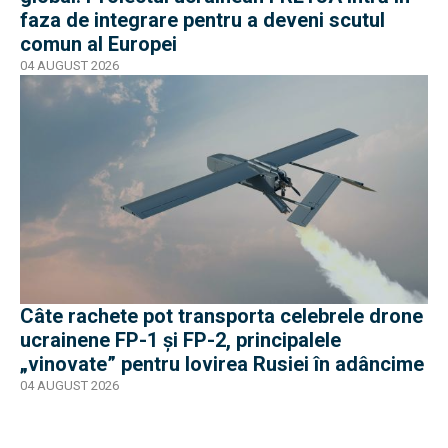
faza de integrare pentru a deveni scutul
comun al Europei
04 AUGUST 2026
Câte rachete pot transporta celebrele drone
ucrainene FP-1 și FP-2, principalele
„vinovate” pentru lovirea Rusiei în adâncime
04 AUGUST 2026