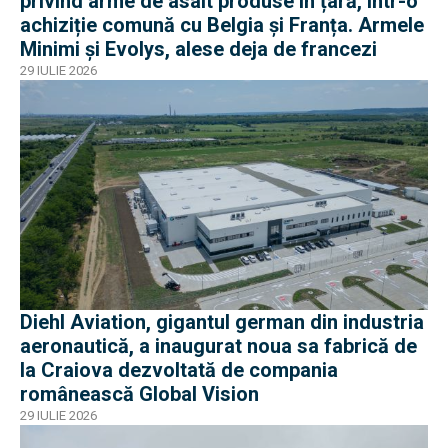
privind arme de asalt produse în țară, într-o
achiziție comună cu Belgia și Franța. Armele
Minimi și Evolys, alese deja de francezi
29 IULIE 2026
Diehl Aviation, gigantul german din industria
aeronautică, a inaugurat noua sa fabrică de
la Craiova dezvoltată de compania
românească Global Vision
29 IULIE 2026