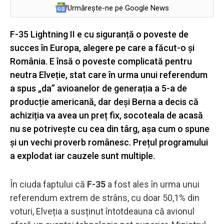
Urmărește-ne pe Google News
F-35 Lightning II e cu siguranță o poveste de
succes în Europa, alegere pe care a făcut-o și
România. E însă o poveste complicată pentru
neutra Elveție, stat care în urma unui referendum
a spus „da” avioanelor de generația a 5-a de
producție americană, dar deși Berna a decis că
achiziția va avea un preț fix, socoteala de acasă
nu se potrivește cu cea din târg, așa cum o spune
și un vechi proverb românesc. Prețul programului
a explodat iar cauzele sunt multiple.
În ciuda faptului că
F-35
a fost ales în urma unui
referendum extrem de strâns, cu doar 50,1% din
voturi, Elveția a susținut întotdeauna că avionul