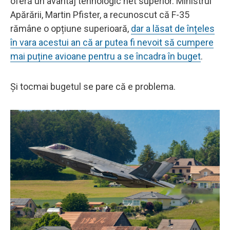
oferă un avantaj tehnologic net superior. Ministrul
Apărării, Martin Pfister, a recunoscut că F-35
rămâne o opțiune superioară,
dar a lăsat de înțeles
în vara acestui an că ar putea fi nevoit să cumpere
mai puține avioane pentru a se încadra în buget
.
Și tocmai bugetul se pare că e problema.