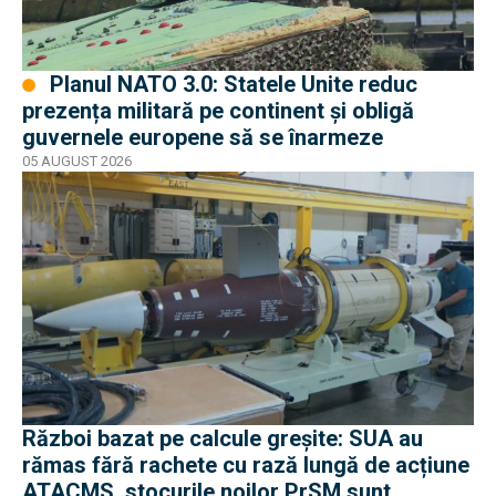
Planul NATO 3.0: Statele Unite reduc
prezența militară pe continent și obligă
guvernele europene să se înarmeze
05 AUGUST 2026
Război bazat pe calcule greșite: SUA au
rămas fără rachete cu rază lungă de acțiune
ATACMS, stocurile noilor PrSM sunt