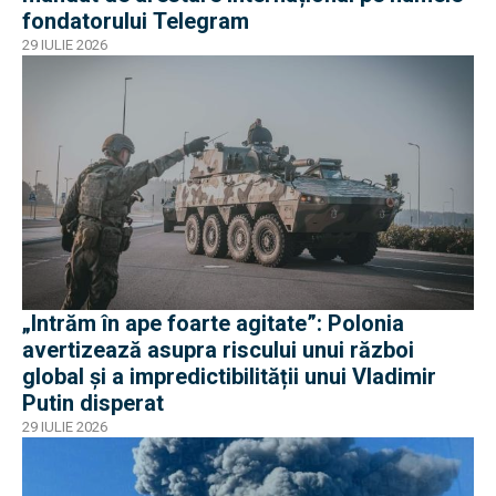
fondatorului Telegram
29 IULIE 2026
„Intrăm în ape foarte agitate”: Polonia
avertizează asupra riscului unui război
global și a impredictibilității unui Vladimir
Putin disperat
29 IULIE 2026