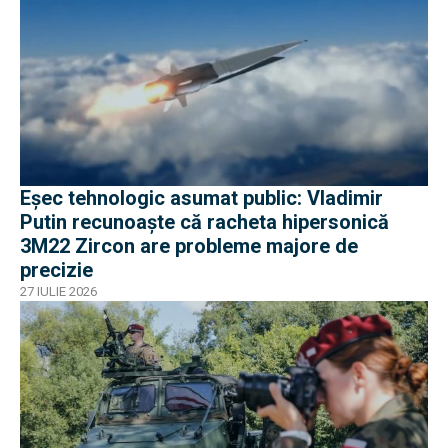
Eșec tehnologic asumat public: Vladimir
Putin recunoaște că racheta hipersonică
3M22 Zircon are probleme majore de
precizie
27 IULIE 2026