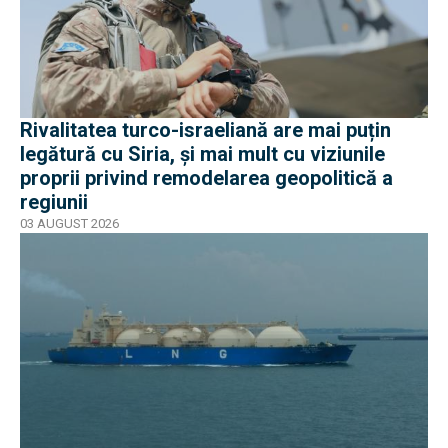
Rivalitatea turco-israeliană are mai puțin
legătură cu Siria, și mai mult cu viziunile
proprii privind remodelarea geopolitică a
regiunii
03 AUGUST 2026