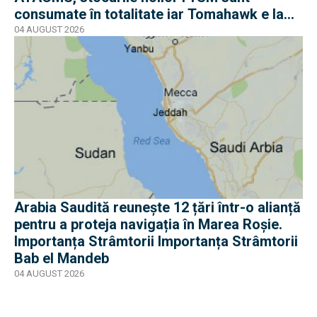
consumate în totalitate iar Tomahawk e la
jumătate
04 AUGUST 2026
Arabia Saudită reunește 12 țări într-o alianță
pentru a proteja navigația în Marea Roșie.
Importanța Strâmtorii Importanța Strâmtorii
Bab el Mandeb
04 AUGUST 2026