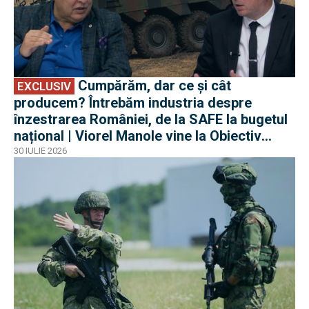
Cumpărăm, dar ce și cât
EXCLUSIV
producem? Întrebăm industria despre
înzestrarea României, de la SAFE la bugetul
național | Viorel Manole vine la Obiectiv
EuroAtlantic la DefenseRomania
30 IULIE 2026
EXCLUSIV