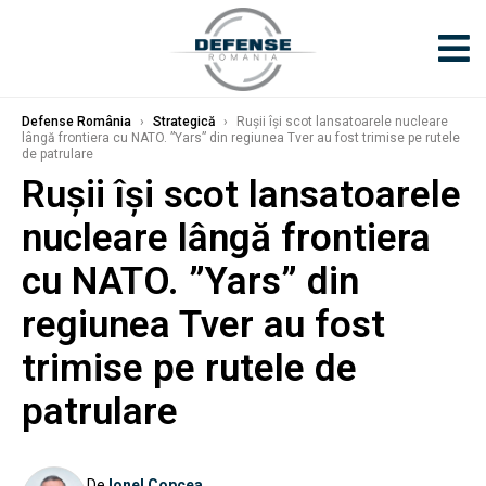
Defense România
›
Strategică
›
Rușii își scot lansatoarele nucleare
lângă frontiera cu NATO. ”Yars” din regiunea Tver au fost trimise pe rutele
de patrulare
Rușii își scot lansatoarele
nucleare lângă frontiera
cu NATO. ”Yars” din
regiunea Tver au fost
trimise pe rutele de
patrulare
De
Ionel Copcea