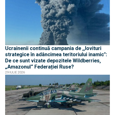
Ucrainenii continuă campania de ,,lovituri
strategice în adâncimea teritoriului inamic'':
De ce sunt vizate depozitele Wildberries,
„Amazonul” Federației Ruse?
29 IULIE 2026