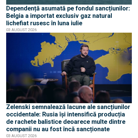
Dependență asumată pe fondul sancțiunilor:
Belgia a importat exclusiv gaz natural
lichefiat rusesc în luna iulie
03 AUGUST 2026
Zelenski semnalează lacune ale sancțiunilor
occidentale: Rusia își intensifică producția
de rachete balistice deoarece multe dintre
companii nu au fost încă sancționate
03 AUGUST 2026