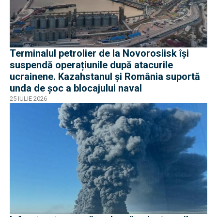
Terminalul petrolier de la Novorosiisk își
suspendă operațiunile după atacurile
ucrainene. Kazahstanul și România suportă
unda de șoc a blocajului naval
25 IULIE 2026