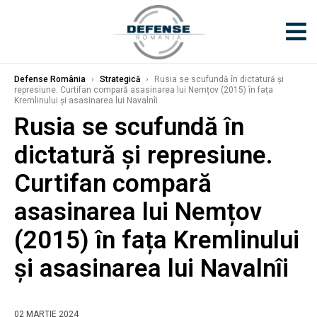
Defense România
›
Strategică
›
Rusia se scufundă în dictatură și
represiune. Curtifan compară asasinarea lui Nemțov (2015) în fața
Kremlinului și asasinarea lui Navalnîi
Rusia se scufundă în
dictatură și represiune.
Curtifan compară
asasinarea lui Nemțov
(2015) în fața Kremlinului
și asasinarea lui Navalnîi
02 MARTIE 2024