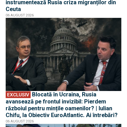
instrumentează Rusia criza migranților din
Ceuta
06 AUGUST 2026
EXCLUSIV
Blocată în Ucraina, Rusia
EXCLUSIV
avansează pe frontul invizibil: Pierdem
războiul pentru mințile oamenilor? | Iulian
Chifu, la Obiectiv EuroAtlantic. Ai întrebări?
06 AUGUST 2026