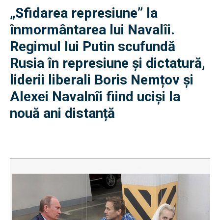
„Sfidarea represiune” la
înmormântarea lui Navalîi.
Regimul lui Putin scufundă
Rusia în represiune și dictatură,
liderii liberali Boris Nemțov și
Alexei Navalnîi fiind uciși la
nouă ani distanță