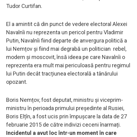
Tudor Curtifan.
El a amintit că din punct de vedere electoral Alexei
Navalnîi nu reprezenta un pericol pentru Vladimir
Putin, Navalnîi fiind departe de anvergura politică a
lui Nemțov și fiind mai degrabă un politician rebel,
modern și moscovit, însă ideea pe care Navalnîi o
reprezenta era mult mai periculoasă pentru regimul
lui Putin decât tracțiunea electorală a tânărului
opozant.
Boris Nemțov, fost deputat, ministru și viceprim-
ministru în perioada primului președinte al Rusiei,
Boris Elțîn, a fost ucis prin împușcare la data de 27
februarie 2015 de către indivizi ceceni înarmați.
Incidentul a avut loc într-un moment în care