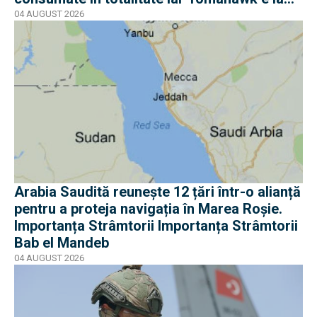
jumătate
04 AUGUST 2026
Arabia Saudită reunește 12 țări într-o alianță
pentru a proteja navigația în Marea Roșie.
Importanța Strâmtorii Importanța Strâmtorii
Bab el Mandeb
04 AUGUST 2026