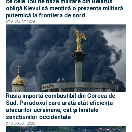
ce cele 150 de baze militare din Belarus
obligă Kievul să mențină o prezenta militară
puternică la frontiera de nord
07 AUGUST 2026
Rusia importă combustibil din Coreea de
Sud. Paradoxul care arată atât eficiența
atacurilor ucrainene, cât și limitele
sancțiunilor occidentale
07 AUGUST 2026