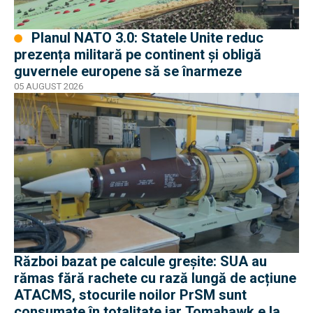
Planul NATO 3.0: Statele Unite reduc
prezența militară pe continent și obligă
guvernele europene să se înarmeze
05 AUGUST 2026
Război bazat pe calcule greșite: SUA au
rămas fără rachete cu rază lungă de acțiune
ATACMS, stocurile noilor PrSM sunt
consumate în totalitate iar Tomahawk e la