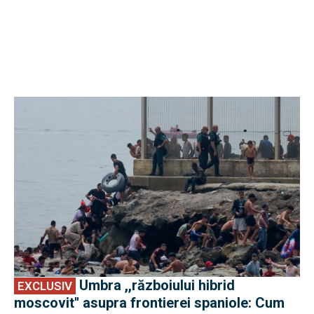
EXCLUSIV
Umbra ,,războiului hibrid
EXCLUSIV
moscovit'' asupra frontierei spaniole: Cum