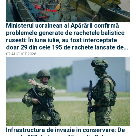
Ministerul ucrainean al Apărării confirmă
problemele generate de rachetele balistice
rusești: În luna iulie, au fost interceptate
doar 29 din cele 195 de rachete lansate de
armata rusă
07 AUGUST 2026
Infrastructura de invazie în conservare: De