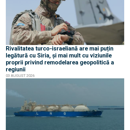
Rivalitatea turco-israeliană are mai puțin
legătură cu Siria, și mai mult cu viziunile
proprii privind remodelarea geopolitică a
regiunii
03 AUGUST 2026