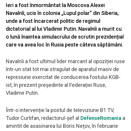
Ieri a fost înmormântat la Moscova Alexei
Navalnîi, ucis în colonia „Lupul polar” din Siberia,
unde a fost încarcerat politic de regimul
dictatorial al lui Vladimir Putin. Navalnîi a murit cu
o lună înaintea simulacrului de scrutin prezidențial
care va avea loc în Rusia peste câteva săptămâni.
Navalnîi a fost ultimul lider marcant al opoziției ruse
într-un stat tot mai stragulat de aparatul masiv de
represiune exercitat de conducerea fostului KGB-
ist, în prezent președinte al Federației Ruse,
Vladimir Putin.
Într-o intervenție la postul de televiziune B1 TV,
Tudor Curtifan, redactorul-șef al
DefenseRomania
a
amintit de asasinarea lui Boris Nețov, în februarie