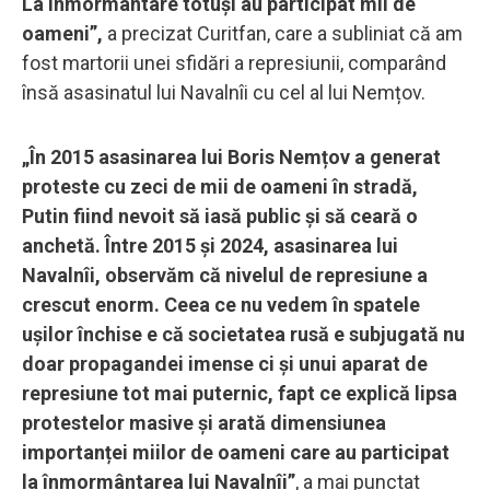
La înmormântare totuși au participat mii de
oameni”,
a precizat Curitfan, care a subliniat că am
fost martorii unei sfidări a represiunii, comparând
însă asasinatul lui Navalnîi cu cel al lui Nemțov.
„În 2015 asasinarea lui Boris Nemțov a generat
proteste cu zeci de mii de oameni în stradă,
Putin fiind nevoit să iasă public și să ceară o
anchetă. Între 2015 și 2024, asasinarea lui
Navalnîi, observăm că nivelul de represiune a
crescut enorm. Ceea ce nu vedem în spatele
ușilor închise e că societatea rusă e subjugată nu
doar propagandei imense ci și unui aparat de
represiune tot mai puternic, fapt ce explică lipsa
protestelor masive și arată dimensiunea
importanței miilor de oameni care au participat
la înmormântarea lui Navalnîi”
, a mai punctat