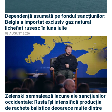
Dependență asumată pe fondul sancțiunilor:
Belgia a importat exclusiv gaz natural
lichefiat rusesc în luna iulie
03 AUGUST 2026
Zelenski semnalează lacune ale sancțiunilor
occidentale: Rusia își intensifică producția
de rachete balistice deoarece multe dintre