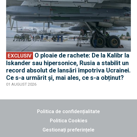
O ploaie de rachete: De la Kalibr la
EXCLUSIV
Iskander sau hipersonice, Rusia a stabilit un
record absolut de lansări împotriva Ucrainei.
Ce s-a urmărit și, mai ales, ce s-a obținut?
01 AUGUST 2026
Politica de confidențialitate
Politica Cookies
Gestionați preferințele