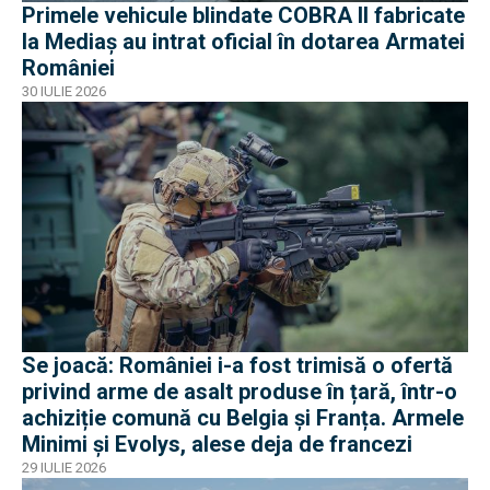
Primele vehicule blindate COBRA II fabricate
la Mediaș au intrat oficial în dotarea Armatei
României
30 IULIE 2026
Se joacă: României i-a fost trimisă o ofertă
privind arme de asalt produse în țară, într-o
achiziție comună cu Belgia și Franța. Armele
Minimi și Evolys, alese deja de francezi
29 IULIE 2026