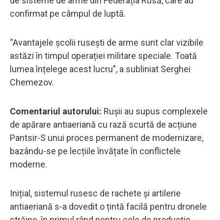
de sisteme de arme din Federația Rusă, care au
confirmat pe câmpul de luptă.
“Avantajele școlii rusești de arme sunt clar vizibile
astăzi în timpul operației militare speciale. Toată
lumea înțelege acest lucru”, a subliniat Serghei
Chemezov.
Comentariul autorului:
Rușii au supus complexele
de apărare antiaeriană cu rază scurtă de acțiune
Pantsir-S unui proces permanent de modernizare,
bazându-se pe lecțiile învățate în conflictele
moderne.
Inițial, sistemul rusesc de rachete și artilerie
antiaeriană s-a dovedit o țintă facilă pentru dronele
străine, în primul rând pentru cele de producție