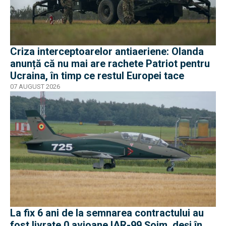
Criza interceptoarelor antiaeriene: Olanda
anunță că nu mai are rachete Patriot pentru
Ucraina, în timp ce restul Europei tace
07 AUGUST 2026
La fix 6 ani de la semnarea contractului au
fost livrate 0 avioane IAR-99 Șoim, deși în