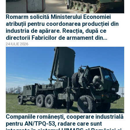
Romarm solicită Ministerului Economiei
atribuții pentru coordonarea producției din
industria de apărare. Reacția, după ce
directorii Fabricilor de armament din
București și Plopeni au fost reținuți de DNA
24 IULIE 2026
Companiile românești, cooperare industrială
pentru AN/TPQ-53, radare care sunt