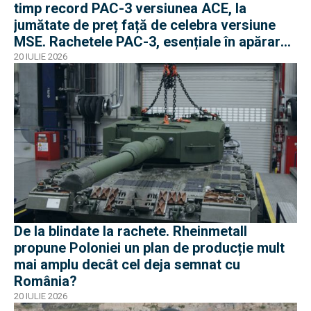
timp record PAC-3 versiunea ACE, la
jumătate de preț față de celebra versiune
MSE. Rachetele PAC-3, esențiale în apărarea
antibalistică
20 IULIE 2026
De la blindate la rachete. Rheinmetall
propune Poloniei un plan de producție mult
mai amplu decât cel deja semnat cu
România?
20 IULIE 2026