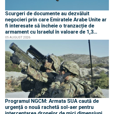
Scurgeri de documente au dezvăluit
negocieri prin care Emiratele Arabe Unite ar
fi interesate să încheie o tranzacție de
armament cu Israelul în valoare de 1,3
miliarde de dolari
05 AUGUST 2026
Programul NGCM: Armata SUA caută de
urgență o nouă rachetă sol-aer pentru
interceptarea dronelor de mici dimensiuni