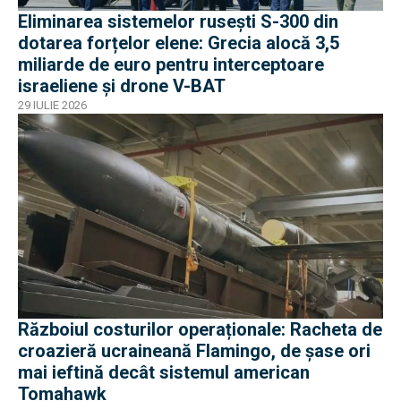
Eliminarea sistemelor rusești S-300 din
dotarea forțelor elene: Grecia alocă 3,5
miliarde de euro pentru interceptoare
israeliene și drone V-BAT
29 IULIE 2026
Războiul costurilor operaționale: Racheta de
croazieră ucraineană Flamingo, de șase ori
mai ieftină decât sistemul american
Tomahawk