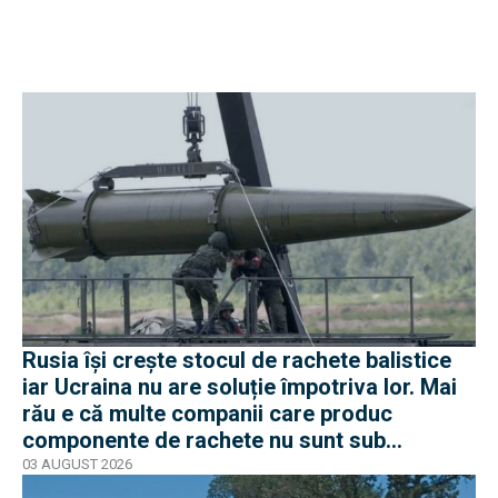
Rusia își crește stocul de rachete balistice
iar Ucraina nu are soluție împotriva lor. Mai
rău e că multe companii care produc
componente de rachete nu sunt sub
sancțiuni în Occident
03 AUGUST 2026