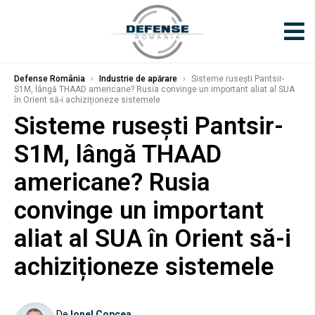
Defense România
›
Industrie de apărare
›
Sisteme rusești Pantsir-
S1M, lângă THAAD americane? Rusia convinge un important aliat al SUA
în Orient să-i achiziționeze sistemele
Sisteme rusești Pantsir-
S1M, lângă THAAD
americane? Rusia
convinge un important
aliat al SUA în Orient să-i
achiziționeze sistemele
De
Ionel Copcea