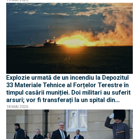
Explozie urmată de un incendiu la Depozitul
33 Materiale Tehnice al Forțelor Terestre în
timpul casării muniției. Doi militari au suferit
arsuri; vor fi transferați la un spital din
Belgia
18 MAI 2026