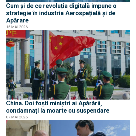
Cum și de ce revoluția digitală impune o
strategie în industria Aerospațială și de
Apărare
15 MAI 2026
China. Doi foști miniștri ai Apărării,
condamnați la moarte cu suspendare
07 MAI 2026