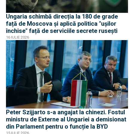
Ungaria schimbă direcția la 180 de grade
față de Moscova și aplică politica "ușilor
închise" față de serviciile secrete rusești
16 IULIE 2026
Peter Szijjarto s-a angajat la chinezi. Fostul
ministru de Externe al Ungariei a demisionat
din Parlament pentru o funcție la BYD
15 IULIE 2026