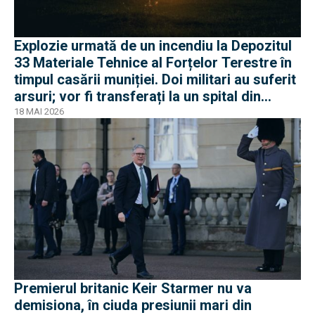
Explozie urmată de un incendiu la Depozitul
33 Materiale Tehnice al Forțelor Terestre în
timpul casării muniției. Doi militari au suferit
arsuri; vor fi transferați la un spital din
Belgia
18 MAI 2026
Premierul britanic Keir Starmer nu va
demisiona, în ciuda presiunii mari din