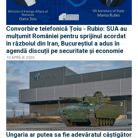
Convorbire telefonică Țoiu - Rubio: SUA au
mulțumit României pentru sprijinul acordat
în războiul din Iran, Bucureștiul a adus în
agendă discuții pe securitate și economie
10 APRILIE 2026
Ungaria ar putea sa fie adevăratul câștigător