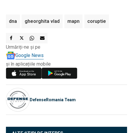
dna
gheorghita vlad
mapn
coruptie
Urmăriți-ne și pe
Google News
și în aplicațiile mobile
DefenseRomania Team