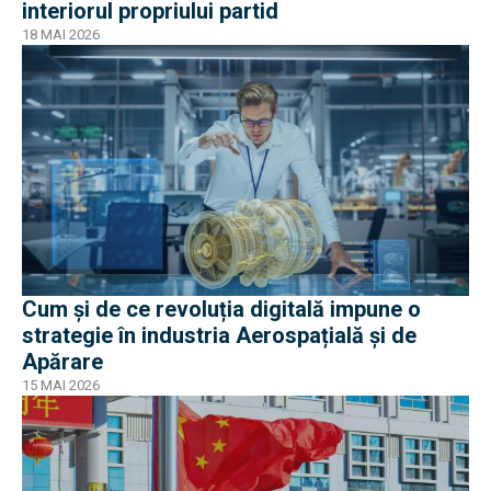
interiorul propriului partid
18 MAI 2026
Cum și de ce revoluția digitală impune o
strategie în industria Aerospațială și de
Apărare
15 MAI 2026