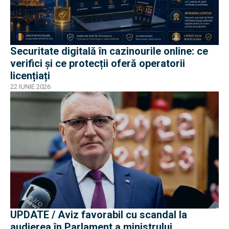
Securitate digitală în cazinourile online: ce
verifici și ce protecții oferă operatorii
licențiați
22 IUNIE 2026
UPDATE / Aviz favorabil cu scandal la
audierea în Parlament a ministrului