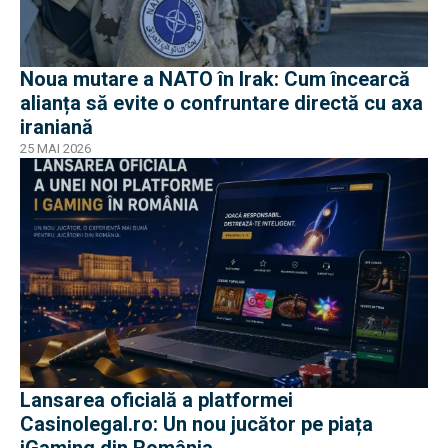
Noua mutare a NATO în Irak: Cum încearcă
alianța să evite o confruntare directă cu axa
iraniană
25 MAI 2026
Lansarea oficială a platformei
Casinolegal.ro: Un nou jucător pe piața
iGaming din România