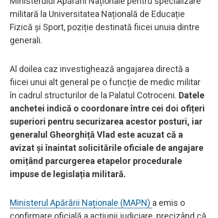
Ministerului Apărării Naționale pentru specializare
militară la Universitatea Națională de Educație
Fizică și Sport, poziție destinată fiicei unuia dintre
generali.
Al doilea caz investighează angajarea directă a
fiicei unui alt general pe o funcție de medic militar
în cadrul structurilor de la Palatul Cotroceni.
Datele
anchetei indică o coordonare între cei doi ofițeri
superiori pentru securizarea acestor posturi, iar
generalul Gheorghiță Vlad este acuzat că a
avizat și înaintat solicitările oficiale de angajare
omițând parcurgerea etapelor procedurale
impuse de legislația militară.
Ministerul Apărării Naționale (MAPN)
a emis o
confirmare oficială a acțiunii judiciare, precizând că