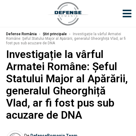
Defense România
›
Știri principale
›
Investigație la vârful Armatei
Române: Șeful Statului Major al Apărării, generalul Gheorghiță Vlad, ar fi
fost pus sub acuzare de DNA
Investigație la vârful
Armatei Române: Șeful
Statului Major al Apărării,
generalul Gheorghiță
Vlad, ar fi fost pus sub
acuzare de DNA
De
DefenseRomania Team