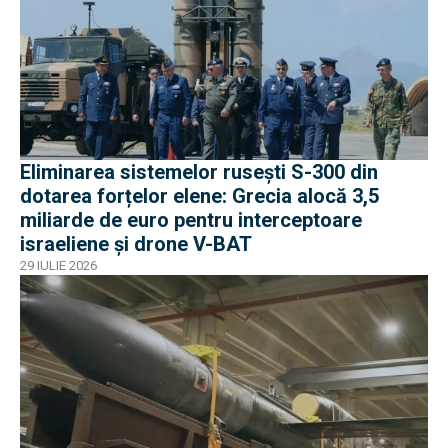
Eliminarea sistemelor rusești S-300 din
dotarea forțelor elene: Grecia alocă 3,5
miliarde de euro pentru interceptoare
israeliene și drone V-BAT
29 IULIE 2026