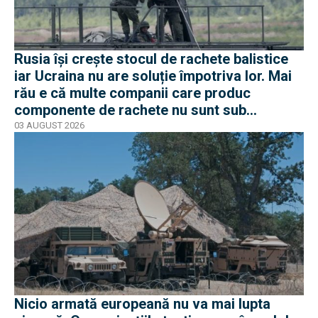
Rusia își crește stocul de rachete balistice
iar Ucraina nu are soluție împotriva lor. Mai
rău e că multe companii care produc
componente de rachete nu sunt sub
sancțiuni în Occident
03 AUGUST 2026
Nicio armată europeană nu va mai lupta