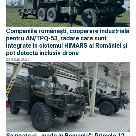
Companiile românești, cooperare industrială
pentru AN/TPQ-53, radare care sunt
integrate în sistemul HIMARS al României și
pot detecta inclusiv drone
23 IULIE 2026
Se poate și ,,made in Romania’’: Primele 12