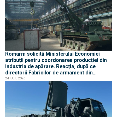
Romarm solicită Ministerului Economiei
atribuții pentru coordonarea producției din
industria de apărare. Reacția, după ce
directorii Fabricilor de armament din
București și Plopeni au fost reținuți de DNA
24 IULIE 2026