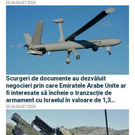
Pod
05 AUGUST 2026
Scurgeri de documente au dezvăluit
negocieri prin care Emiratele Arabe Unite ar
fi interesate să încheie o tranzacție de
armament cu Israelul în valoare de 1,3
miliarde de dolari
05 AUGUST 2026