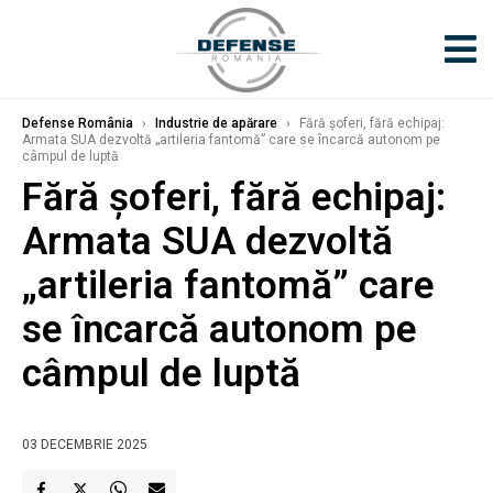
Defense România
›
Industrie de apărare
›
Fără șoferi, fără echipaj:
Armata SUA dezvoltă „artileria fantomă” care se încarcă autonom pe
câmpul de luptă
Fără șoferi, fără echipaj:
Armata SUA dezvoltă
„artileria fantomă” care
se încarcă autonom pe
câmpul de luptă
03 DECEMBRIE 2025