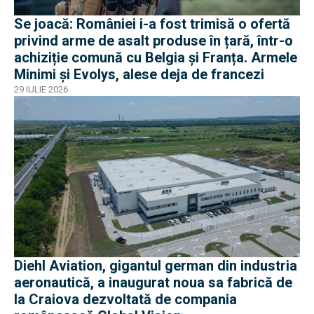
Se joacă: României i-a fost trimisă o ofertă
privind arme de asalt produse în țară, într-o
achiziție comună cu Belgia și Franța. Armele
Minimi și Evolys, alese deja de francezi
29 IULIE 2026
Diehl Aviation, gigantul german din industria
aeronautică, a inaugurat noua sa fabrică de
la Craiova dezvoltată de compania