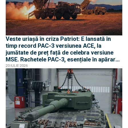
Veste uriașă în criza Patriot: E lansată în
timp record PAC-3 versiunea ACE, la
jumătate de preț față de celebra versiune
MSE. Rachetele PAC-3, esențiale în apărarea
antibalistică
20 IULIE 2026