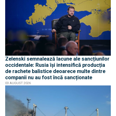
Zelenski semnalează lacune ale sancțiunilor
occidentale: Rusia își intensifică producția
de rachete balistice deoarece multe dintre
companii nu au fost încă sancționate
03 AUGUST 2026