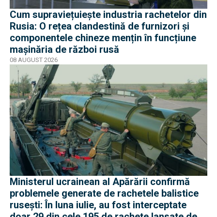
Cum supraviețuiește industria rachetelor din
Rusia: O rețea clandestină de furnizori și
componentele chineze mențin în funcțiune
mașinăria de război rusă
08 AUGUST 2026
Ministerul ucrainean al Apărării confirmă
problemele generate de rachetele balistice
rusești: În luna iulie, au fost interceptate
doar 29 din cele 195 de rachete lansate de