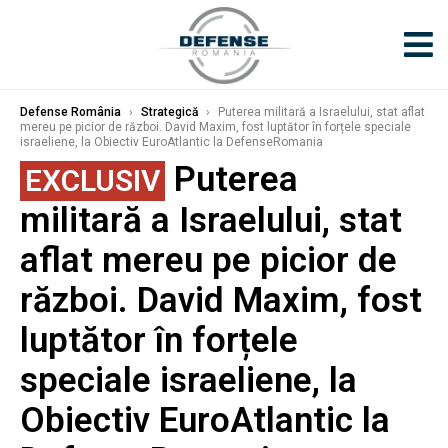
Defense România
›
Strategică
›
Puterea militară a Israelului, stat aflat
mereu pe picior de război. David Maxim, fost luptător în forțele speciale
israeliene, la Obiectiv EuroAtlantic la DefenseRomania
Puterea
EXCLUSIV
militară a Israelului, stat
aflat mereu pe picior de
război. David Maxim, fost
luptător în forțele
speciale israeliene, la
Obiectiv EuroAtlantic la