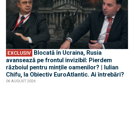
Blocată în Ucraina, Rusia
EXCLUSIV
avansează pe frontul invizibil: Pierdem
războiul pentru mințile oamenilor? | Iulian
Chifu, la Obiectiv EuroAtlantic. Ai întrebări?
06 AUGUST 2026