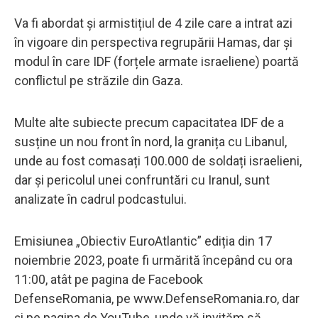
Va fi abordat și armistițiul de 4 zile care a intrat azi
în vigoare din perspectiva regrupării Hamas, dar și
modul în care IDF (forțele armate israeliene) poartă
conflictul pe străzile din Gaza.
Multe alte subiecte precum capacitatea IDF de a
susține un nou front în nord, la granița cu Libanul,
unde au fost comasați 100.000 de soldați israelieni,
dar și pericolul unei confruntări cu Iranul, sunt
analizate în cadrul podcastului.
Emisiunea „Obiectiv EuroAtlantic” ediția din 17
noiembrie 2023, poate fi urmărită începând cu ora
11:00, atât pe pagina de Facebook
DefenseRomania, pe www.DefenseRomania.ro, dar
și pe pagina de YouTube, unde vă invităm să