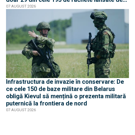
armata rusă
07 AUGUST 2026
Infrastructura de invazie în conservare: De
ce cele 150 de baze militare din Belarus
obligă Kievul să mențină o prezenta militară
puternică la frontiera de nord
07 AUGUST 2026