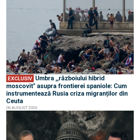
Umbra ,,războiului hibrid
EXCLUSIV
moscovit'' asupra frontierei spaniole: Cum
instrumentează Rusia criza migranților din
Ceuta
06 AUGUST 2026
EXCLUSIV