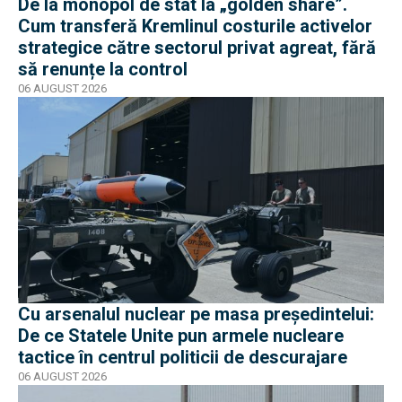
De la monopol de stat la „golden share”.
Cum transferă Kremlinul costurile activelor
strategice către sectorul privat agreat, fără
să renunțe la control
06 AUGUST 2026
Cu arsenalul nuclear pe masa preşedintelui:
De ce Statele Unite pun armele nucleare
tactice în centrul politicii de descurajare
06 AUGUST 2026
EXCLUSIV