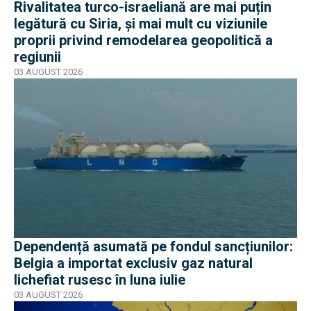
Rivalitatea turco-israeliană are mai puțin
legătură cu Siria, și mai mult cu viziunile
proprii privind remodelarea geopolitică a
regiunii
03 AUGUST 2026
Dependență asumată pe fondul sancțiunilor:
Belgia a importat exclusiv gaz natural
lichefiat rusesc în luna iulie
03 AUGUST 2026