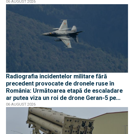
06 AUGUST 2026
Radiografia incidentelor militare fără
precedent provocate de dronele ruse în
România: Următoarea etapă de escaladare
ar putea viza un roi de drone Geran-5 pe
direcția Galați-Reni
06 AUGUST 2026