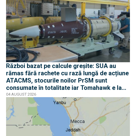
Război bazat pe calcule greșite: SUA au
rămas fără rachete cu rază lungă de acțiune
ATACMS, stocurile noilor PrSM sunt
consumate în totalitate iar Tomahawk e la
jumătate
04 AUGUST 2026