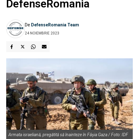
DefenseRomania
De
DefenseRomania Team
24 NOIEMBRIE 2023
Armata israeliană, pregătită să înainteze în Fâșia Gaza / Foto: IDF