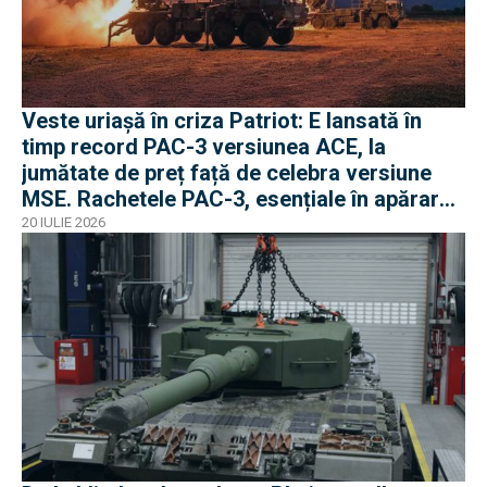
Veste uriașă în criza Patriot: E lansată în
timp record PAC-3 versiunea ACE, la
jumătate de preț față de celebra versiune
MSE. Rachetele PAC-3, esențiale în apărarea
antibalistică
20 IULIE 2026