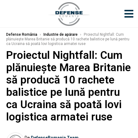
Defense România
›
Industrie de apărare
›
Proiectul Nightfall: Cum
plănuiește Marea Britanie să producă 10 rachete balistice pe lună pentru
ca Ucraina să poată lovi logistica armatei ruse
Proiectul Nightfall: Cum
plănuiește Marea Britanie
să producă 10 rachete
balistice pe lună pentru
ca Ucraina să poată lovi
logistica armatei ruse
De
DefenseRomania Team