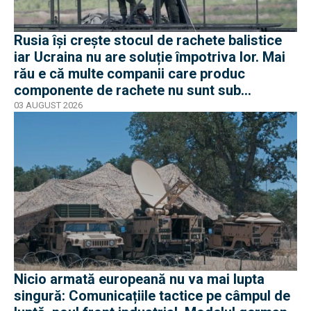
Rusia își crește stocul de rachete balistice
iar Ucraina nu are soluție împotriva lor. Mai
rău e că multe companii care produc
componente de rachete nu sunt sub
sancțiuni în Occident
03 AUGUST 2026
Nicio armată europeană nu va mai lupta
singură: Comunicațiile tactice pe câmpul de