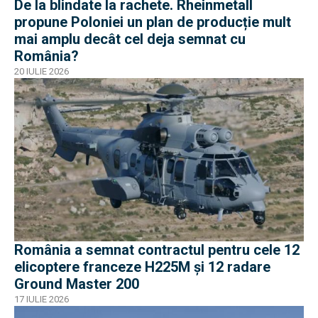
De la blindate la rachete. Rheinmetall
propune Poloniei un plan de producție mult
mai amplu decât cel deja semnat cu
România?
20 IULIE 2026
România a semnat contractul pentru cele 12
elicoptere franceze H225M și 12 radare
Ground Master 200
17 IULIE 2026