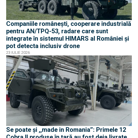
Companiile românești, cooperare industrială
pentru AN/TPQ-53, radare care sunt
integrate în sistemul HIMARS al României și
pot detecta inclusiv drone
23 IULIE 2026
Se poate și ,,made in Romania’’: Primele 12
Cobra II produse în țară au fost deja livrate