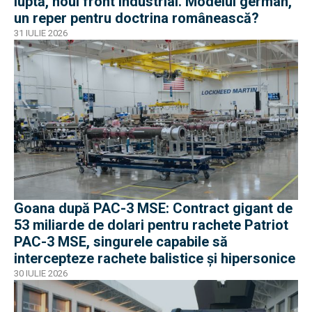
luptă, noul front industrial. Modelul german,
un reper pentru doctrina românească?
31 IULIE 2026
Goana după PAC-3 MSE: Contract gigant de
53 miliarde de dolari pentru rachete Patriot
PAC-3 MSE, singurele capabile să
intercepteze rachete balistice și hipersonice
30 IULIE 2026