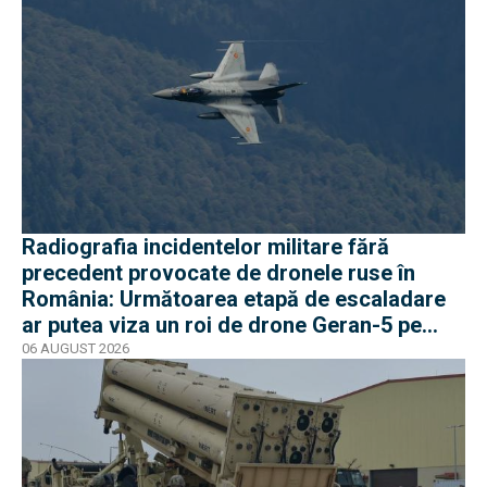
Radiografia incidentelor militare fără
precedent provocate de dronele ruse în
România: Următoarea etapă de escaladare
ar putea viza un roi de drone Geran-5 pe
direcția Galați-Reni
06 AUGUST 2026