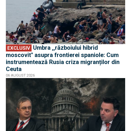
Umbra ,,războiului hibrid
EXCLUSIV
moscovit'' asupra frontierei spaniole: Cum
instrumentează Rusia criza migranților din
Ceuta
06 AUGUST 2026
EXCLUSIV