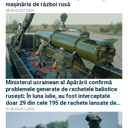
mașinăria de război rusă
08 AUGUST 2026
Ministerul ucrainean al Apărării confirmă
problemele generate de rachetele balistice
rusești: În luna iulie, au fost interceptate
doar 29 din cele 195 de rachete lansate de
armata rusă
07 AUGUST 2026