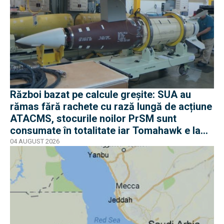
Război bazat pe calcule greșite: SUA au
rămas fără rachete cu rază lungă de acțiune
ATACMS, stocurile noilor PrSM sunt
consumate în totalitate iar Tomahawk e la
jumătate
04 AUGUST 2026