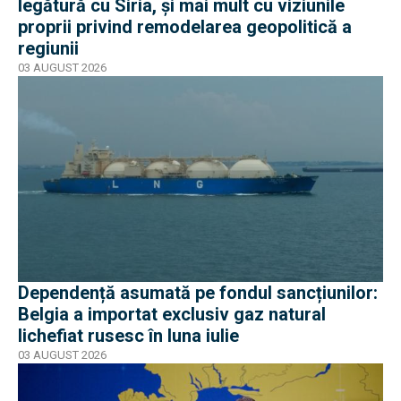
legătură cu Siria, și mai mult cu viziunile
proprii privind remodelarea geopolitică a
regiunii
03 AUGUST 2026
Dependență asumată pe fondul sancțiunilor:
Belgia a importat exclusiv gaz natural
lichefiat rusesc în luna iulie
03 AUGUST 2026