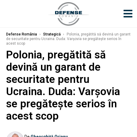
Defense România
›
Strategică
›
Polonia, pregătită să devină un garant
de securitate pentru Ucraina. Duda: Varșovia se pregătește serios în
acest scop
Polonia, pregătită să
devină un garant de
securitate pentru
Ucraina. Duda: Varșovia
se pregătește serios în
acest scop
De
Gheorghiță Orjanu