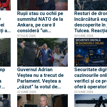
Rușii stau cu ochii pe
Resturi de dro
y
summitul NATO de la
încărcătură ex
ei
Ankara, pe care îl
descoperite în 
ți ai
consideră “un
Tulcea. Reacția
ald
eveniment de mare
a Ministerului 
07 IULIE 2026
30 IUNIE 2026
interes”
ump
Guvernul Adrian
Securitate digi
Veștea nu a trecut de
cazinourile onl
a
Parlament. Veștea a
verifici și ce pr
r
„căzut” la votul de
oferă operatori
l
învestire
licențiați
22 IUNIE 2026
22 IUNIE 2026