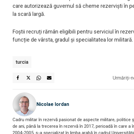
care autorizează guvernul să cheme rezerviști în peri
la scară largă.
Foștii recruți rămân eligibili pentru serviciul în reze
funcție de vârsta, gradul și specialitatea lor militară
turcia
Urmăriți-n
Nicolae Iordan
Cadru militar în rezervă pasionat de aspecte militare, politice
de ani, până la trecerea în rezervă în 2017, perioadă în care a î
2004-2005, s-a specializat în limba arabă în cadrul Universităț