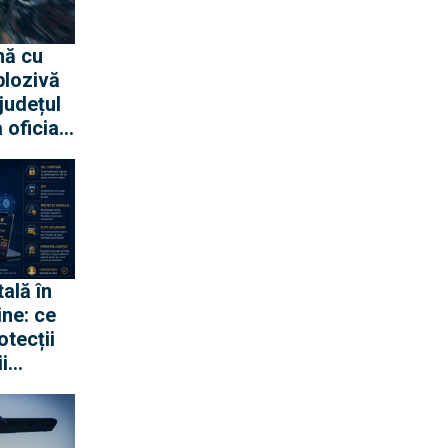
nă cu
plozivă
județul
 oficială
Apărării
tală în
ine: ce
otecții
i