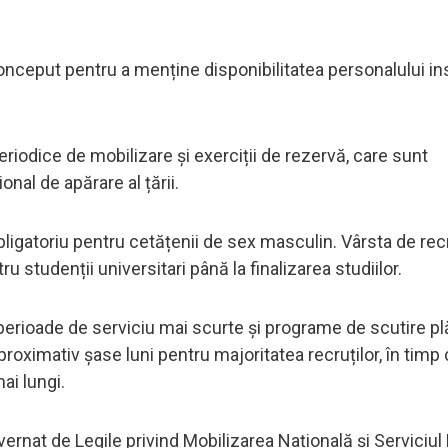
nceput pentru a menține disponibilitatea personalului ins
riodice de mobilizare și exerciții de rezervă, care sunt
nal de apărare al țării.
obligatoriu pentru cetățenii de sex masculin. Vârsta de rec
u studenții universitari până la finalizarea studiilor.
 perioade de serviciu mai scurte și programe de scutire plă
roximativ șase luni pentru majoritatea recruților, în timp c
ai lungi.
rnat de Legile privind Mobilizarea Națională și Serviciul M