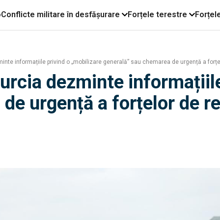
o
Conflicte militare în desfășurare
Forțele terestre
Forțel
minte informațiile privind o „mobilizare generală” sau chemarea de urgență a forț
Turcia dezminte informațiil
de urgență a forțelor de r