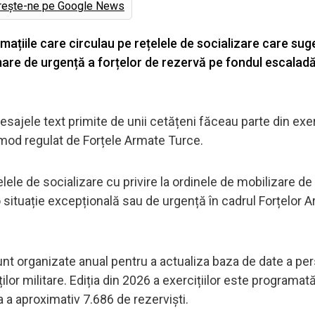
rește-ne pe Google News
rmațiile care circulau pe rețelele de socializare care su
are de urgență a forțelor de rezervă pe fondul escaladă
mesajele text primite de unii cetățeni făceau parte din exer
n mod regulat de Forțele Armate Turce.
țelele de socializare cu privire la ordinele de mobilizare d
io situație excepțională sau de urgență în cadrul Forțelor 
sunt organizate anual pentru a actualiza baza de date a pe
ilor militare. Ediția din 2026 a exercițiilor este programat
a a aproximativ 7.686 de rezerviști.