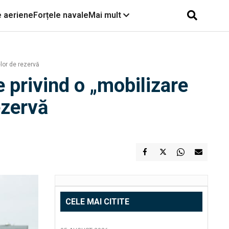
e aeriene
Forțele navale
Mai mult
elor de rezervă
e privind o „mobilizare
ezervă
CELE MAI CITITE