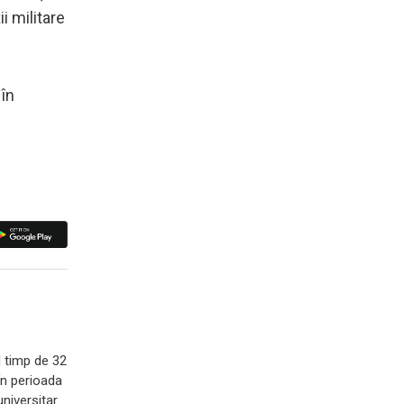
i militare
 în
N timp de 32
 În perioada
universitar