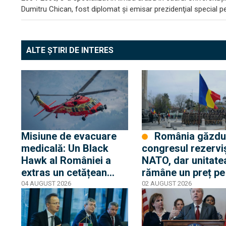
Dumitru Chican, fost diplomat și emisar prezidenţial special pe
ALTE ȘTIRI DE INTERES
Misiune de evacuare
România găzduiește
medicală: Un Black
congresul rezerviș
Hawk al României a
NATO, dar unitatea
extras un cetățean
rămâne un preț pe
rănit de pe o platformă
puțini vor să-l
04 AUGUST 2026
02 AUGUST 2026
din Marea Neagră
plătească