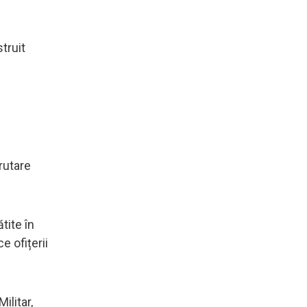
truit
rutare
tite în
e ofițerii
ilitar,