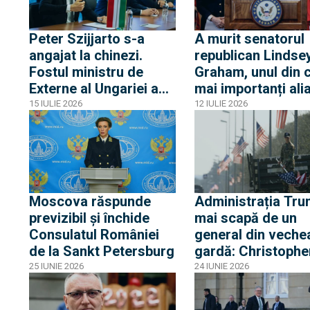
Peter Szijjarto s-a
A murit senatorul
angajat la chinezi.
republican Lindse
Fostul ministru de
Graham, unul din c
Externe al Ungariei a
mai importanți alia
demisionat din
președintelui Don
15 IULIE 2026
12 IULIE 2026
Parlament pentru o
Trump
funcție la BYD
Moscova răspunde
Administrația Tr
previzibil și închide
mai scapă de un
Consulatul României
general din veche
de la Sankt Petersburg
gardă: Christophe
Donaghue era unu
25 IUNIE 2026
24 IUNIE 2026
dintre susținătorii
Ucrainei