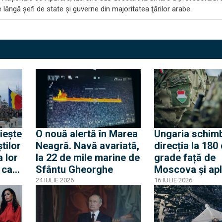
 lângă şefi de state şi guverne din majoritatea ţărilor arabe.
O nouă alertă în Marea
Ungaria schim
tilor
Neagră. Navă avariată,
direcția la 180
 lor
la 22 de mile marine de
grade față de
 care
Sfântu Gheorghe
Moscova și apl
politica "ușilor
24 IULIE 2026
16 IULIE 2026
față de servicii
secrete ruseșt