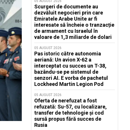
05 AUGUST 2026
Scurgeri de documente au
dezvăluit negocieri prin care
Emiratele Arabe Unite ar fi
interesate să încheie o tranzacție
de armament cu Israelul în
valoare de 1,3 miliarde de dolari
05 AUGUST 2026
Pas istoric către autonomia
aeriană: Un avion X-62 a
interceptat cu succes un T-38,
bazându-se pe sistemul de
senzori AI. E vorba de pachetul
Lockheed Martin Legion Pod
05 AUGUST 2026
Oferta de nerefuzat a fost
refuzată: Su-57, cu localizare,
transfer de tehnologie și cod
sursă propus fără succes de
Rusia