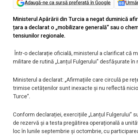
Adaugă-ne ca sursă preferată în Google
Urmă
Ministerul Apărării din Turcia a negat duminică afi
țara a declarat o „mobilizare generală” sau o chem
tensiunilor regionale.
Într-o declarație oficială, ministerul a clarificat că 
militare de rutină „Lanțul Fulgerului” desfășurate î
Ministerul a declarat: „Afirmațiile care circulă pe re
trimise cetățenilor sunt inexacte și nu reflectă nic
Turce”.
Conform declarației, exercițiile „Lanțul Fulgerului” 
de rezervă și a testa pregătirea operațională a unităț
loc în lunile septembrie și octombrie, cu participare