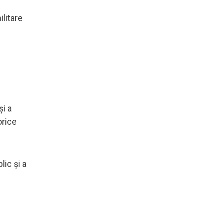
ilitare
și a
orice
ic și a