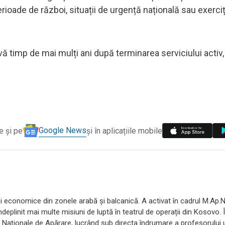
oade de război, situații de urgență națională sau exerciți
rvă timp de mai mulți ani după terminarea serviciului activ,
.
Google News
e și pe
și în aplicațiile mobile
 și economice din zonele arabă și balcanică. A activat în cadrul M.Ap.
ndeplinit mai multe misiuni de luptă în teatrul de operații din Kosovo.
ii Naționale de Apărare, lucrând sub directa îndrumare a profesorului 