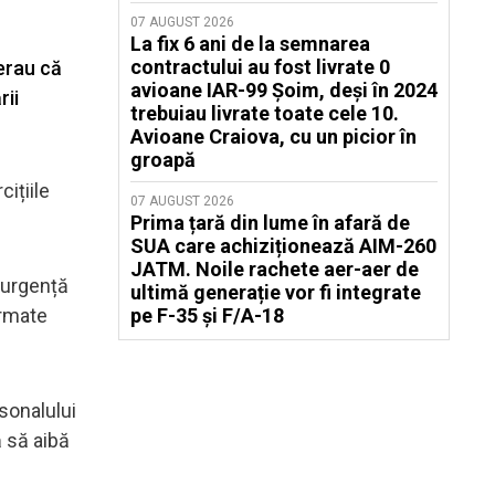
07 AUGUST 2026
La fix 6 ani de la semnarea
contractului au fost livrate 0
gerau că
avioane IAR-99 Șoim, deși în 2024
rii
trebuiau livrate toate cele 10.
Avioane Craiova, cu un picior în
groapă
cițiile
07 AUGUST 2026
Prima țară din lume în afară de
SUA care achiziționează AIM-260
JATM. Noile rachete aer-aer de
e urgență
ultimă generație vor fi integrate
Armate
pe F-35 și F/A-18
rsonalului
ă să aibă