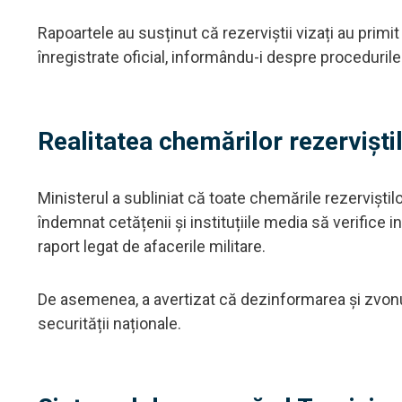
Rapoartele au susținut că rezerviștii vizați au primi
înregistrate oficial, informându-i despre procedurile 
Realitatea chemărilor rezerviști
Ministerul a subliniat că toate chemările rezerviștilo
îndemnat cetățenii și instituțiile media să verifice 
raport legat de afacerile militare.
De asemenea, a avertizat că dezinformarea și zvonur
securității naționale.