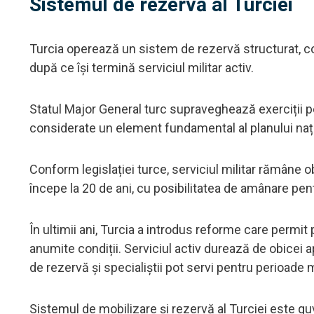
Sistemul de rezervă al Turciei
Turcia operează un sistem de rezervă structurat, co
după ce își termină serviciul militar activ.
Statul Major General turc supraveghează exerciții pe
considerate un element fundamental al planului națio
Conform legislației turce, serviciul militar rămâne 
începe la 20 de ani, cu posibilitatea de amânare pentr
În ultimii ani, Turcia a introdus reforme care permit
anumite condiții. Serviciul activ durează de obicei ap
de rezervă și specialiștii pot servi pentru perioade m
Sistemul de mobilizare și rezervă al Turciei este guve