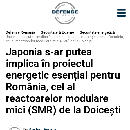
Defense România
›
Securitate & Externe
›
Securitate energetică
›
Japonia s-ar putea implica în proiectul energetic esențial pentru România,
cel al reactoarelor modulare mici (SMR) de la Doicești
Japonia s-ar putea
implica în proiectul
energetic esențial pentru
România, cel al
reactoarelor modulare
mici (SMR) de la Doicești
De
Șerban Avram