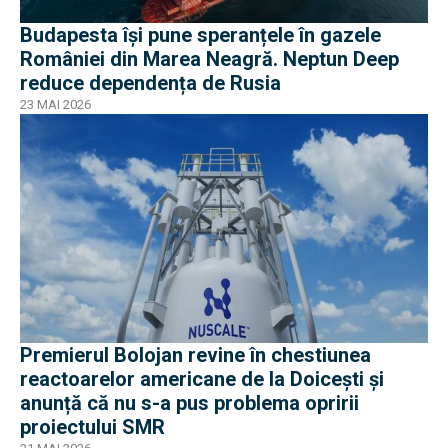
Budapesta își pune speranțele în gazele
României din Marea Neagră. Neptun Deep
reduce dependența de Rusia
23 MAI 2026
Premierul Bolojan revine în chestiunea
reactoarelor americane de la Doicești și
anunță că nu s-a pus problema opririi
proiectului SMR