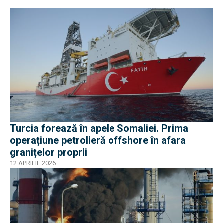
Turcia forează în apele Somaliei. Prima
operațiune petrolieră offshore în afara
granițelor proprii
12 APRILIE 2026