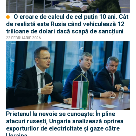
O eroare de calcul de cel puțin 10 ani. Cât
de realistă este Rusia când vehiculează 12
trilioane de dolari dacă scapă de sancțiuni
22 FEBRUARIE 2026
Prietenul la nevoie se cunoaște: În pline
atacuri rusești, Ungaria analizează oprirea
exporturilor de electricitate şi gaze către
Ucraina