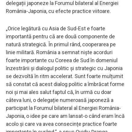
delegații japoneze la Forumul bilateral al Energiei
România-Japonia, cu efecte practice viitoare.
„Orice legătură cu Asia de Sud-Est e foarte
importantă pentru că are două componente de
natură strategică. În primul rând, cooperarea pe
linie militară. România a semnat niște acorduri
foarte importante cu Coreea de Sud în domeniul
înzestrării și dialogul politic și strategic cu Japonia
se dezvoltă în ritm accelerat. Sunt foarte mulțumit
să constat că acest dialog politic a îmbrăcat forme
noi și mai ales salut faptul că, în urmă cu doar
câteva luni, o delegație numeroasă japoneză a
participat la Forumul bilateral al Energiei România-
Japonia, o idee pe care am lansat-o când eram încă
acolo și care va avea consecințe practice foarte
importante în curând.”, a spus Ovidiu Dranga.