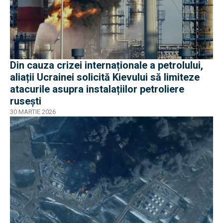
Din cauza crizei internaționale a petrolului,
aliații Ucrainei solicită Kievului să limiteze
atacurile asupra instalațiilor petroliere
rusești
30 MARTIE 2026