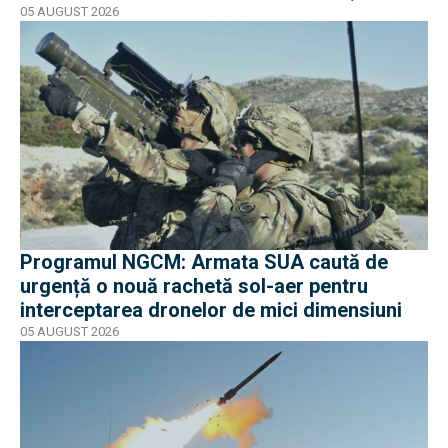
miliarde de dolari
05 AUGUST 2026
Programul NGCM: Armata SUA caută de
urgență o nouă rachetă sol-aer pentru
interceptarea dronelor de mici dimensiuni
05 AUGUST 2026