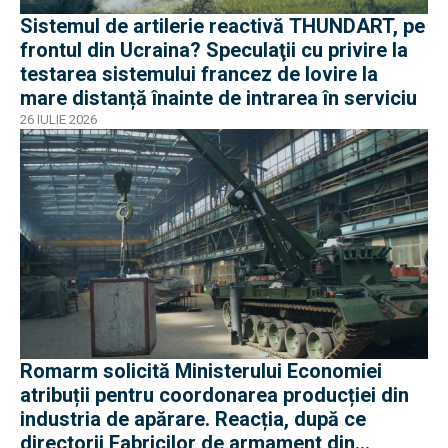
Sistemul de artilerie reactivă THUNDART, pe
frontul din Ucraina? Speculaţii cu privire la
testarea sistemului francez de lovire la
mare distanță înainte de intrarea în serviciu
26 IULIE 2026
Romarm solicită Ministerului Economiei
atribuții pentru coordonarea producției din
industria de apărare. Reacția, după ce
directorii Fabricilor de armament din