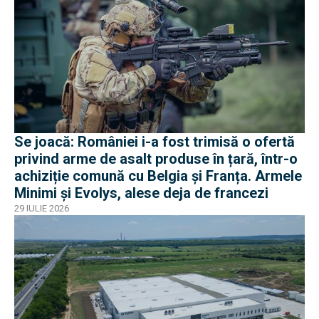
Se joacă: României i-a fost trimisă o ofertă
privind arme de asalt produse în țară, într-o
achiziție comună cu Belgia și Franța. Armele
Minimi și Evolys, alese deja de francezi
29 IULIE 2026