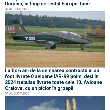
Ucraina, în timp ce restul Europei tace
07 AUGUST 2026
La fix 6 ani de la semnarea contractului au
fost livrate 0 avioane IAR-99 Șoim, deși în
2024 trebuiau livrate toate cele 10. Avioane
Craiova, cu un picior în groapă
07 AUGUST 2026