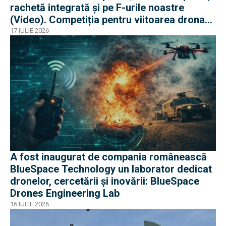
rachetă integrată și pe F-urile noastre
(Video). Competiția pentru viitoarea drona
„loyal wing” e acerbă
17 IULIE 2026
A fost inaugurat de compania românească
BlueSpace Technology un laborator dedicat
dronelor, cercetării și inovării: BlueSpace
Drones Engineering Lab
16 IULIE 2026