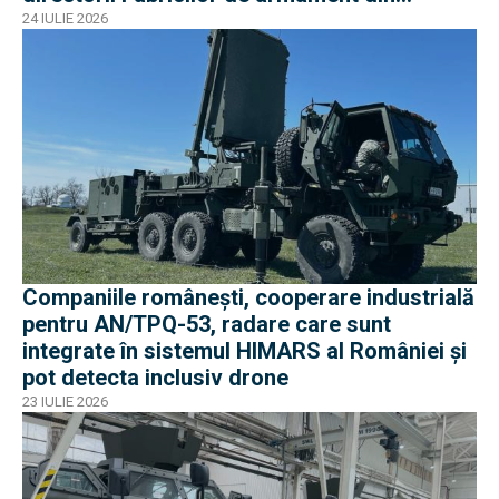
București și Plopeni au fost reținuți de DNA
24 IULIE 2026
Companiile românești, cooperare industrială
pentru AN/TPQ-53, radare care sunt
integrate în sistemul HIMARS al României și
pot detecta inclusiv drone
23 IULIE 2026