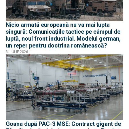
Nicio armată europeană nu va mai lupta
singură: Comunicațiile tactice pe câmpul de
luptă, noul front industrial. Modelul german,
un reper pentru doctrina românească?
31 IULIE 2026
Goana după PAC-3 MSE: Contract gigant de