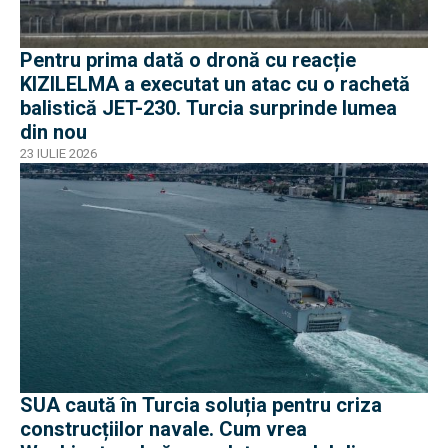
Pentru prima dată o dronă cu reacție
KIZILELMA a executat un atac cu o rachetă
balistică JET-230. Turcia surprinde lumea
din nou
23 IULIE 2026
SUA caută în Turcia soluția pentru criza
construcțiilor navale. Cum vrea