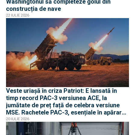
Washingtonul să completeze golul din
construcția de nave
22 IULIE 2026
Veste uriașă în criza Patriot: E lansată în
timp record PAC-3 versiunea ACE, la
jumătate de preț față de celebra versiune
MSE. Rachetele PAC-3, esențiale în apărarea
antibalistică
20 IULIE 2026