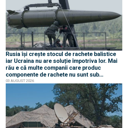
Rusia își crește stocul de rachete balistice
iar Ucraina nu are soluție împotriva lor. Mai
rău e că multe companii care produc
componente de rachete nu sunt sub
sancțiuni în Occident
03 AUGUST 2026