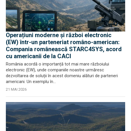
Operațiuni moderne și război electronic
(EW) într-un parteneriat româno-american:
Compania românească STARC4SYS, acord
cu americanii de la CACI
România acordă o importanță tot mai mare războiului
electronic (EW), unde companiile noastre urmăresc
dezvoltarea de soluții în acest domeniu alături de parteneri
americani. Un exemplu în...
21 MAI 2026