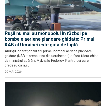
Rușii nu mai au monopolul în război pe
bombele aeriene planoare ghidate: Primul
KAB al Ucrainei este gata de luptă
Anunțul operaționalizării primei bombei aeriene planoare
ghidate (KAB – prescurtat din ucraineană) a fost făcut chiar
de ministrul apărării, Mykhailo Fedorov. Pentru cei care
credeau că nu...
20 MAI 2026