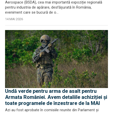
Aerospace (BSDA), cea mai importantă expoziție regională
pentru industria de apărare, desfășurată în România,
eveniment care se bucură de o...
14 MAI 2026
Undă verde pentru arma de asalt pentru
Armata României. Avem detaliile achiziției și
toate programele de înzestrare de la MAI
Azi au fost aprobate în comisiile reunite din Parlament și