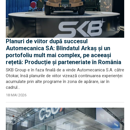
Planuri de viitor după succesul
Automecanica SA: Blindatul Arkaș și un
portofoliu mult mai complex, pe aceeași
rețetă: Producție și parteneriate în România
SKB Group e în faza finală de a vinde Automecanica S.A. către
Otokar, însă planurile de viitor vizează continuarea experienței
acumulate prin alte programe în zona de apărare, iar în
cadrul...
18 MAI 2026