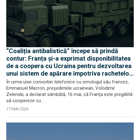
“Coaliția antibalistică” începe să prindă
contur: Franța și-a exprimat disponibilitatea
de a coopera cu Ucraina pentru dezvoltarea
unui sistem de apărare împotriva rachetelor
balistice
În urma unei convorbiri telefonice cu omologul său francez,
Emmanuel Macron, președintele ucrainean, Volodimir
Zelenski, a declarat sâmbătă, 16 mai, că Franța este pregătită
să coopereze cu...
17 MAI 2026