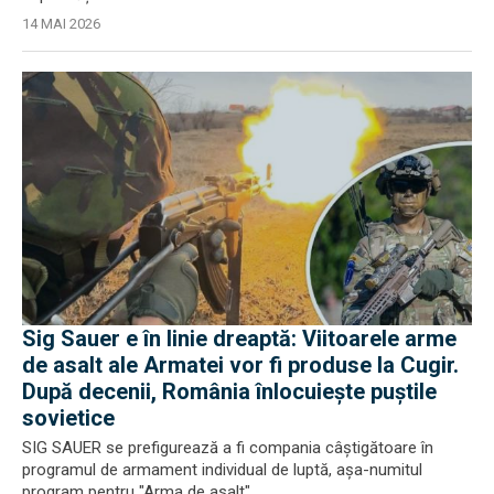
14 MAI 2026
Sig Sauer e în linie dreaptă: Viitoarele arme
de asalt ale Armatei vor fi produse la Cugir.
După decenii, România înlocuiește puștile
sovietice
SIG SAUER se prefigurează a fi compania câștigătoare în
programul de armament individual de luptă, așa-numitul
program pentru "Arma de asalt".