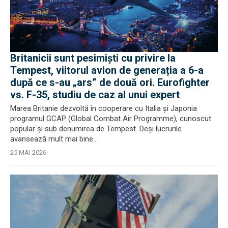
Britanicii sunt pesimiști cu privire la
Tempest, viitorul avion de generația a 6-a
după ce s-au „ars” de două ori. Eurofighter
vs. F-35, studiu de caz al unui expert
Marea Britanie dezvoltă în cooperare cu Italia și Japonia
programul GCAP (Global Combat Air Programme), cunoscut
popular și sub denumirea de Tempest. Deși lucrurile
avansează mult mai bine...
25 MAI 2026