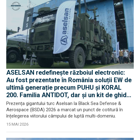
ASELSAN redefinește războiul electronic:
Au fost prezentate în România soluții EW de
ultimă generație precum PUHU și KORAL
200. Familia ANTIDOT, dar și un kit de ghidaj
al rachetelor, au stârnit interes
Prezența gigantului turc Aselsan la Black Sea Defense &
Aerospace (BSDA) 2026 a marcat un punct de cotitură în
înțelegerea viitorului câmpului de luptă multi-domeniu.
15 MAI 2026