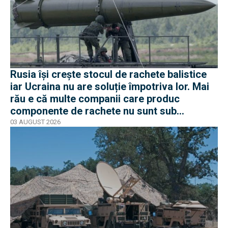
Rusia își crește stocul de rachete balistice
iar Ucraina nu are soluție împotriva lor. Mai
rău e că multe companii care produc
componente de rachete nu sunt sub
sancțiuni în Occident
03 AUGUST 2026