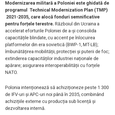
Modernizarea militară a Poloniei este ghidată de
programul Technical Modernization Plan (TMP)
2021-2035, care alocă fonduri semnificative
pentru forțele terestre.
Războiul din Ucraina a
accelerat eforturile Poloniei de a-și consolida
capacitățile blindate, cu accent pe înlocuirea
platformelor din era sovietică (BWP-1, MT-LB);
îmbunătățirea mobilității, protecției și puterii de foc;
extinderea capacităților industriei naționale de
apărare; asigurarea interoperabilității cu forțele
NATO.
Polonia intenționează să achiziționeze peste 1 300
de IFV-uri și APC-uri noi până în 2035, combinând
achizițiile externe cu producția sub licență și
dezvoltarea internă.