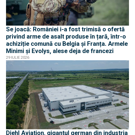
Se joacă: României i-a fost trimisă o ofertă
privind arme de asalt produse în țară, într-o
achiziție comună cu Belgia și Franța. Armele
Minimi și Evolys, alese deja de francezi
29 IULIE 2026
Diehl Aviation, gigantul german din industria