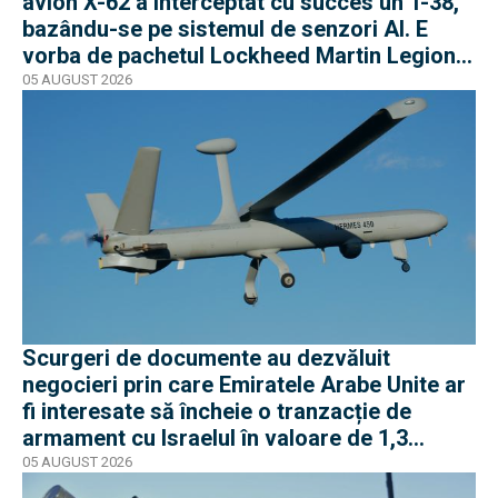
avion X-62 a interceptat cu succes un T-38,
bazându-se pe sistemul de senzori AI. E
vorba de pachetul Lockheed Martin Legion
Pod
05 AUGUST 2026
Scurgeri de documente au dezvăluit
negocieri prin care Emiratele Arabe Unite ar
fi interesate să încheie o tranzacție de
armament cu Israelul în valoare de 1,3
miliarde de dolari
05 AUGUST 2026