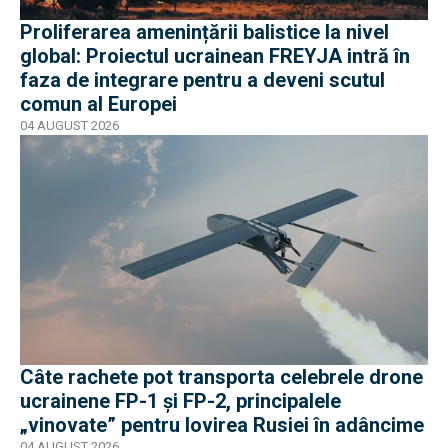
Proliferarea amenințării balistice la nivel
global: Proiectul ucrainean FREYJA intră în
faza de integrare pentru a deveni scutul
comun al Europei
04 AUGUST 2026
Câte rachete pot transporta celebrele drone
ucrainene FP-1 și FP-2, principalele
„vinovate” pentru lovirea Rusiei în adâncime
04 AUGUST 2026