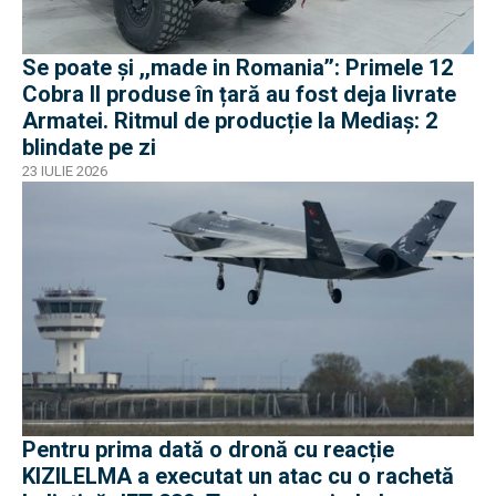
Se poate și ,,made in Romania’’: Primele 12
Cobra II produse în țară au fost deja livrate
Armatei. Ritmul de producție la Mediaș: 2
blindate pe zi
23 IULIE 2026
Pentru prima dată o dronă cu reacție
KIZILELMA a executat un atac cu o rachetă