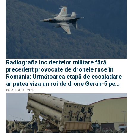
Radiografia incidentelor militare fără
precedent provocate de dronele ruse în
România: Următoarea etapă de escaladare
ar putea viza un roi de drone Geran-5 pe
direcția Galați-Reni
06 AUGUST 2026