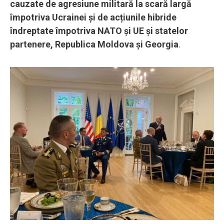
cauzate de agresiune militară la scară largă
împotriva Ucrainei și de acțiunile hibride
îndreptate împotriva NATO și UE și statelor
partenere, Republica Moldova și Georgia
.