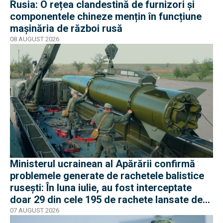
Rusia: O rețea clandestină de furnizori și
componentele chineze mențin în funcțiune
mașinăria de război rusă
08 AUGUST 2026
Ministerul ucrainean al Apărării confirmă
problemele generate de rachetele balistice
rusești: În luna iulie, au fost interceptate
doar 29 din cele 195 de rachete lansate de
armata rusă
07 AUGUST 2026