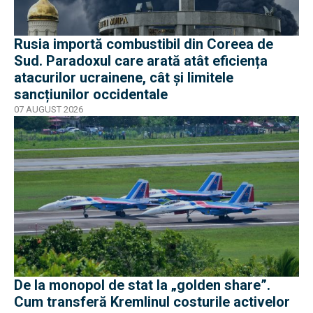
Rusia importă combustibil din Coreea de
Sud. Paradoxul care arată atât eficiența
atacurilor ucrainene, cât și limitele
sancțiunilor occidentale
07 AUGUST 2026
De la monopol de stat la „golden share”.
Cum transferă Kremlinul costurile activelor