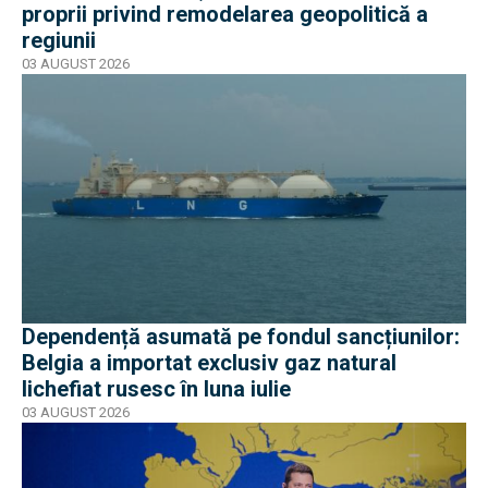
proprii privind remodelarea geopolitică a
regiunii
03 AUGUST 2026
Dependență asumată pe fondul sancțiunilor:
Belgia a importat exclusiv gaz natural
lichefiat rusesc în luna iulie
03 AUGUST 2026