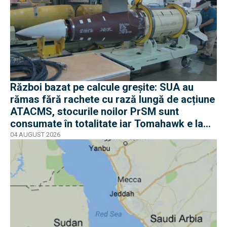
Război bazat pe calcule greșite: SUA au
rămas fără rachete cu rază lungă de acțiune
ATACMS, stocurile noilor PrSM sunt
consumate în totalitate iar Tomahawk e la
jumătate
04 AUGUST 2026