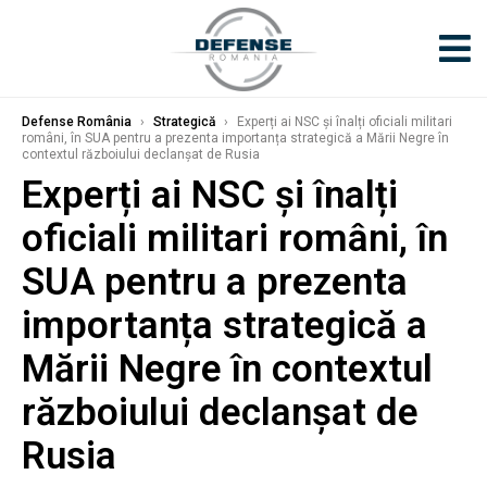
Defense România
›
Strategică
›
Experți ai NSC și înalți oficiali militari
români, în SUA pentru a prezenta importanța strategică a Mării Negre în
contextul războiului declanșat de Rusia
Experți ai NSC și înalți
oficiali militari români, în
SUA pentru a prezenta
importanța strategică a
Mării Negre în contextul
războiului declanșat de
Rusia