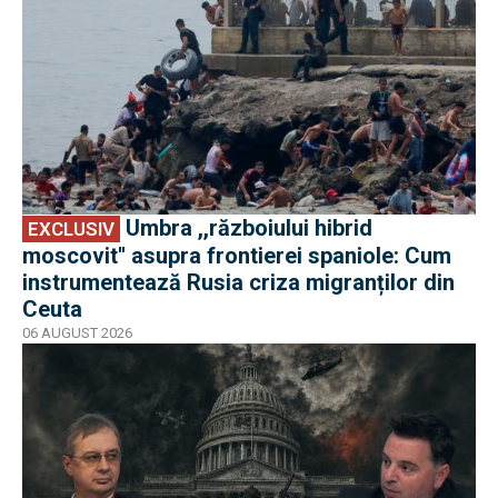
Umbra ,,războiului hibrid
EXCLUSIV
moscovit'' asupra frontierei spaniole: Cum
instrumentează Rusia criza migranților din
Ceuta
06 AUGUST 2026
EXCLUSIV