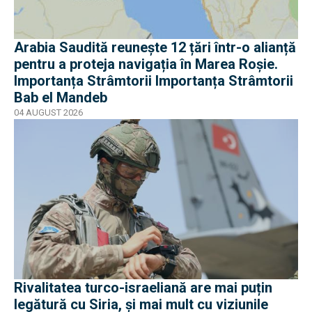
Arabia Saudită reunește 12 țări într-o alianță
pentru a proteja navigația în Marea Roșie.
Importanța Strâmtorii Importanța Strâmtorii
Bab el Mandeb
04 AUGUST 2026
Rivalitatea turco-israeliană are mai puțin
legătură cu Siria, și mai mult cu viziunile