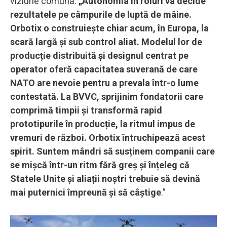
viziune comună:
„Autonomia în roiuri va decide
rezultatele pe câmpurile de luptă de mâine.
Orbotix o construiește chiar acum, în Europa, la
scară largă și sub control aliat. Modelul lor de
producție distribuită și designul centrat pe
operator oferă capacitatea suverană de care
NATO are nevoie pentru a prevala într-o lume
contestată. La BVVC, sprijinim fondatorii care
comprimă timpii și transformă rapid
prototipurile în producție, la ritmul impus de
vremuri de război. Orbotix întruchipează acest
spirit. Suntem mândri să susținem companii care
se mișcă într-un ritm fără greș și înțeleg că
Statele Unite și aliații noștri trebuie să devină
mai puternici împreună și să câștige
.”