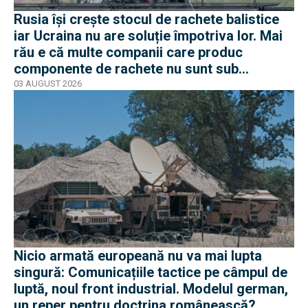
Rusia își crește stocul de rachete balistice
iar Ucraina nu are soluție împotriva lor. Mai
rău e că multe companii care produc
componente de rachete nu sunt sub
sancțiuni în Occident
03 AUGUST 2026
Nicio armată europeană nu va mai lupta
singură: Comunicațiile tactice pe câmpul de
luptă, noul front industrial. Modelul german,
un reper pentru doctrina românească?