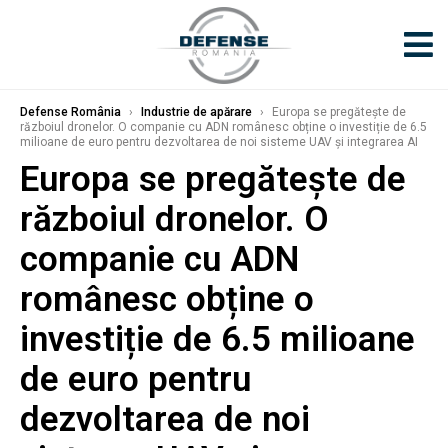
Defense România
›
Industrie de apărare
›
Europa se pregătește de
războiul dronelor. O companie cu ADN românesc obține o investiție de 6.5
milioane de euro pentru dezvoltarea de noi sisteme UAV și integrarea AI
Europa se pregătește de
războiul dronelor. O
companie cu ADN
românesc obține o
investiție de 6.5 milioane
de euro pentru
dezvoltarea de noi