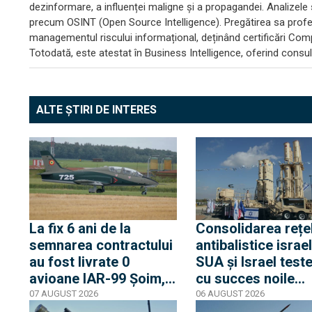
dezinformare, a influenței maligne și a propagandei. Analizele
precum OSINT (Open Source Intelligence). Pregătirea sa profes
managementul riscului informațional, deținând certificări Com
Totodată, este atestat în Business Intelligence, oferind consult
ALTE ȘTIRI DE INTERES
La fix 6 ani de la
Consolidarea rețe
semnarea contractului
antibalistice israe
au fost livrate 0
SUA și Israel test
avioane IAR-99 Șoim,
cu succes noile
deși în 2024 trebuiau
capabilități de
07 AUGUST 2026
06 AUGUST 2026
livrate toate cele 10.
interceptare pentr