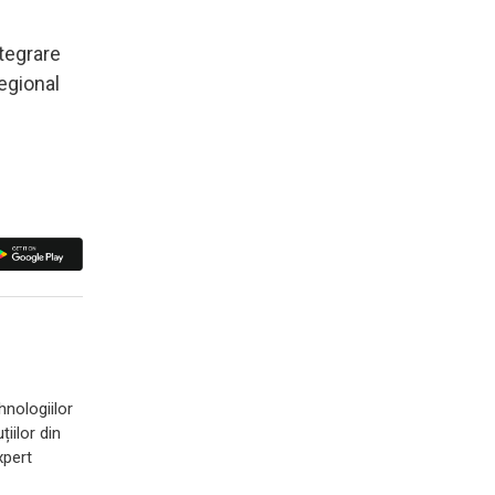
tegrare
regional
hnologiilor
iilor din
xpert