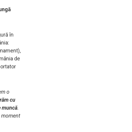
lungă
ură în
ânia:
enament),
omânia de
ortator
vem o
răm cu
de muncă
.
st moment