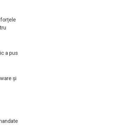
forțele
tru
ic a pus
tware și
omandate