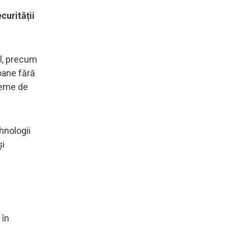
curității
al, precum
oane fără
steme de
hnologii
și
 în