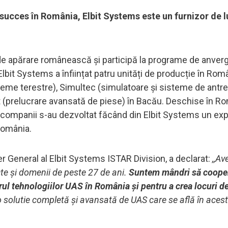
 succes în România, Elbit Systems este un furnizor de 
e apărare românească și participă la programe de anverg
 Elbit Systems a înființat patru unități de producție în Rom
teme terestre), Simultec (simulatoare și sisteme de antr
 (prelucrare avansată de piese) în Bacău. Deschise în R
e companii s-au dezvoltat făcând din Elbit Systems un exp
România.
 General al Elbit Systems ISTAR Division, a declarat:
,,A
te și domenii de peste 27 de ani.
Suntem mândri să coope
rul tehnologiilor UAS în România și pentru a crea locuri 
 solutie completă și avansată de UAS care se află în ace