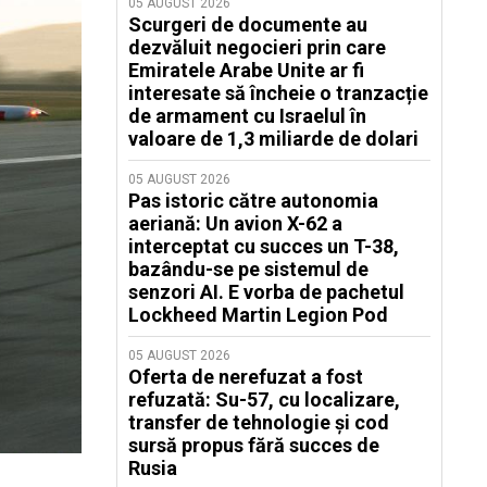
05 AUGUST 2026
Scurgeri de documente au
dezvăluit negocieri prin care
Emiratele Arabe Unite ar fi
interesate să încheie o tranzacție
de armament cu Israelul în
valoare de 1,3 miliarde de dolari
05 AUGUST 2026
Pas istoric către autonomia
aeriană: Un avion X-62 a
interceptat cu succes un T-38,
bazându-se pe sistemul de
senzori AI. E vorba de pachetul
Lockheed Martin Legion Pod
05 AUGUST 2026
Oferta de nerefuzat a fost
refuzată: Su-57, cu localizare,
transfer de tehnologie și cod
sursă propus fără succes de
Rusia