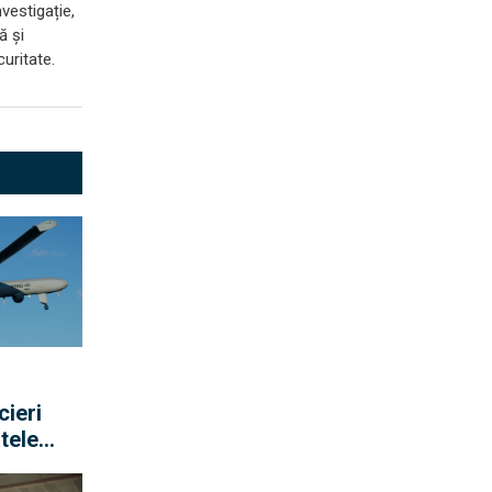
vestigație,
ă și
uritate.
cieri
tele
fi
ncheie o