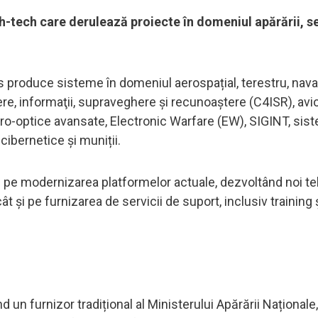
-tech care derulează proiecte în domeniul apărării, se
ms produce sisteme în domeniul aerospațial, terestru, nav
, informaţii, supraveghere şi recunoaştere (C4ISR), avi
ctro-optice avansate, Electronic Warfare (EW), SIGINT, si
cibernetice și muniții.
pe modernizarea platformelor actuale, dezvoltând noi te
cât și pe furnizarea de servicii de suport, inclusiv training 
un furnizor tradițional al Ministerului Apărării Naționale,