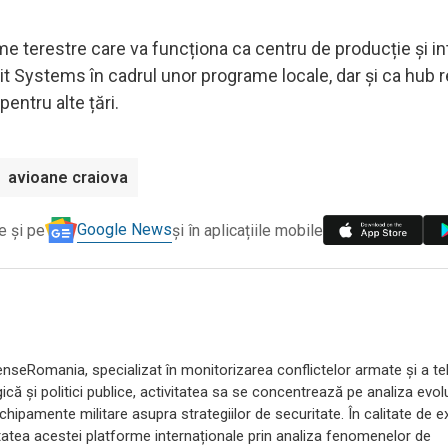
e terestre care va funcționa ca centru de producție și in
lbit Systems în cadrul unor programe locale, dar și ca hub 
ntru alte țări.
avioane craiova
Google News
e și pe
și în aplicațiile mobile
efenseRomania, specializat în monitorizarea conflictelor armate și a te
că și politici publice, activitatea sa se concentrează pe analiza evoluț
echipamente militare asupra strategiilor de securitate. În calitate de e
itatea acestei platforme internaționale prin analiza fenomenelor de