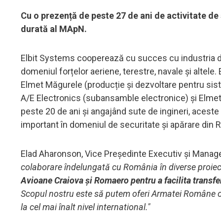
Cu o prezență de peste 27 de ani de activitate de
durată al MApN.
Elbit Systems cooperează cu succes cu industria d
domeniul forțelor aeriene, terestre, navale și altele.
Elmet Măgurele (producție și dezvoltare pentru sis
A/E Electronics (subansamble electronice) și Elmet
peste 20 de ani și angajând sute de ingineri, acest
important în domeniul de securitate și apărare din 
Elad Aharonson, Vice Președinte Executiv și Manager
colaborare îndelungată cu România în diverse proiec
Avioane Craiova și Romaero pentru a facilita transfe
Scopul nostru este să putem oferi Armatei Române o
la cel mai înalt nivel international."