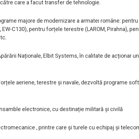
către care a facut transfer de tehnologie.
 programe majore de modernizare a armatei române: pentru 
 EW-C130), pentru forțele terestre (LAROM, Pirahna), pen
tc.
ărării Naționale, Elbit Systems, în calitate de acționar un
rțele aeriene, terestre și navale, dezvoltă programe sof
amble electronice, cu destinație militară și civilă
tromecanice , printre care și turele cu echipaj și telec