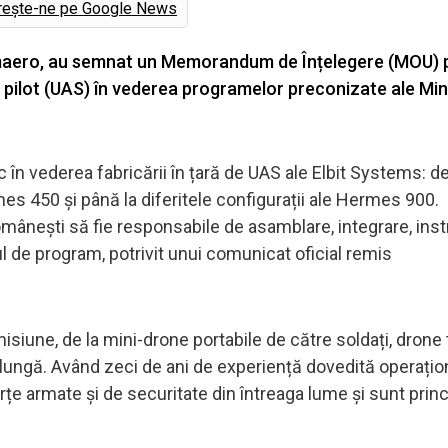
rește-ne pe Google News
omaero, au semnat un Memorandum de Înțelegere (MOU) 
pilot (UAS) în vederea programelor preconizate ale Mini
în vederea fabricării în țară de UAS ale Elbit Systems: de
s 450 și până la diferitele configurații ale Hermes 900.
nești să fie responsabile de asamblare, integrare, instr
de program, potrivit unui comunicat oficial remis
isiune, de la mini-drone portabile de către soldați, drone 
ă lungă. Având zeci de ani de experiență dovedită operațion
țe armate și de securitate din întreaga lume și sunt princ