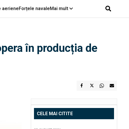
e aeriene
Forțele navale
Mai mult
pera în producția de
CELE MAI CITITE