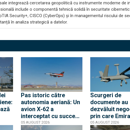
 sale integrează cercetarea geopolitică cu instrumente moderne de in
ională include o componentă tehnică solidă în securitate cibernetic
pTIA Security+, CISCO (CyberOps) și în managementul riscului de sec
anță în analiza strategică a datelor.
lei
Pas istoric către
Scurgeri de
liene:
autonomia aeriană: Un
documente au
ează
avion X-62 a
dezvăluit nego
interceptat cu succes
prin care Emira
un T-38, bazându-se pe
Arabe Unite ar 
05 AUGUST 2026
05 AUGUST 2026
u
sistemul de senzori AI.
interesate să î