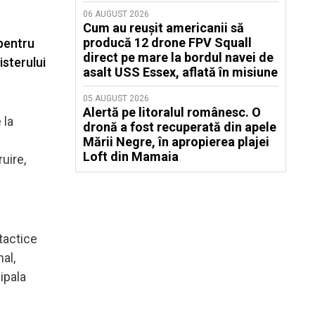
06 AUGUST 2026
Cum au reușit americanii să
producă 12 drone FPV Squall
pentru
direct pe mare la bordul navei de
sterului
asalt USS Essex, aflată în misiune
05 AUGUST 2026
Alertă pe litoralul românesc. O
 la
dronă a fost recuperată din apele
Mării Negre, în apropierea plajei
Loft din Mamaia
uire,
tactice
al,
ipala