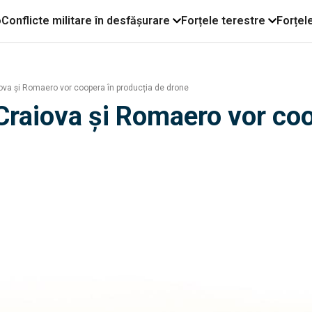
o
Conflicte militare în desfășurare
Forțele terestre
Forțel
ova și Romaero vor coopera în producția de drone
Craiova și Romaero vor coo