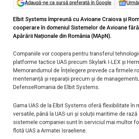
Adaugă-ne ca sursă preferată în Google
Urmă
Elbit Systems împreună cu Avioane Craiova și R
cooperare în domeniul Sistemelor de Avioane fără 
Apărării Naționale din România (MApN).
Companiile vor coopera pentru transferul tehnologic 
platforme tactice UAS precum Skylark I-LEX și Herme
Memorandumul de Înțelegere prevede ca firmele româ
mentenanță și reparații precum și de managementul 
DefenseRomania de Elbit Systems.
Gama UAS de la Elbit Systems oferă flexibilitate în m
versatile, până la UAS-uri și soluții maritime de raz
sistemele companiei sunt în serviciul mai multor for
flotă UAS a Armatei Israeliene.