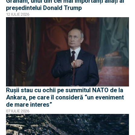
Graham, unul din cei mai importanți aliați ai
președintelui Donald Trump
12 IULIE 2026
Rușii stau cu ochii pe summitul NATO de la
Ankara, pe care îl consideră “un eveniment
de mare interes”
07 IULIE 2026