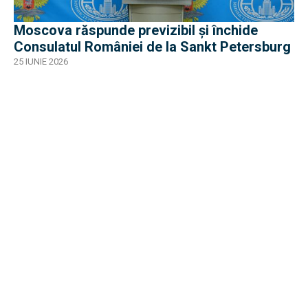
Moscova răspunde previzibil și închide
Consulatul României de la Sankt Petersburg
25 IUNIE 2026