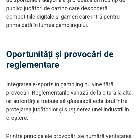
public: jucători de cazino care descoperă
competițiile digitale și gameri care intră pentru
prima dată în lumea gamblingului.
Oportunități și provocări de
reglementare
Integrarea e-sports în gambling nu vine fără
provocări. Reglementările variază de la o țară la alta,
iar autoritățile trebuie să găsească echilibrul între
protejarea jucătorilor și susținerea unei industrii în
creștere.
Printre principalele provocări se numără verificarea