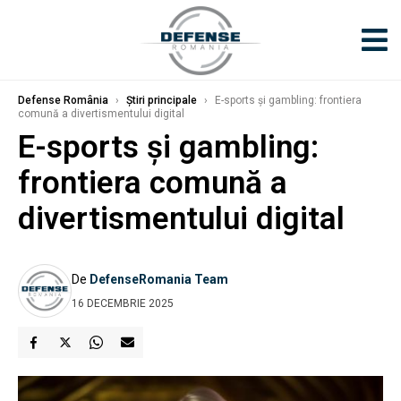
Defense România
›
Știri principale
›
E-sports și gambling: frontiera
comună a divertismentului digital
E-sports și gambling:
frontiera comună a
divertismentului digital
De
DefenseRomania Team
16 DECEMBRIE 2025