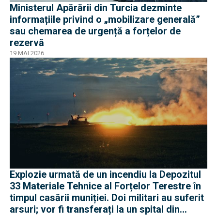
Ministerul Apărării din Turcia dezminte
informațiile privind o „mobilizare generală”
sau chemarea de urgență a forțelor de
rezervă
19 MAI 2026
Explozie urmată de un incendiu la Depozitul
33 Materiale Tehnice al Forțelor Terestre în
timpul casării muniției. Doi militari au suferit
arsuri; vor fi transferați la un spital din