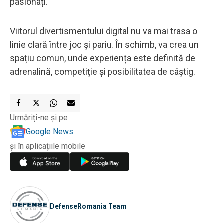
pasionați.
Viitorul divertismentului digital nu va mai trasa o
linie clară între joc și pariu. În schimb, va crea un
spațiu comun, unde experiența este definită de
adrenalină, competiție și posibilitatea de câștig.
Urmăriți-ne și pe
Google News
și în aplicațiile mobile
DefenseRomania Team