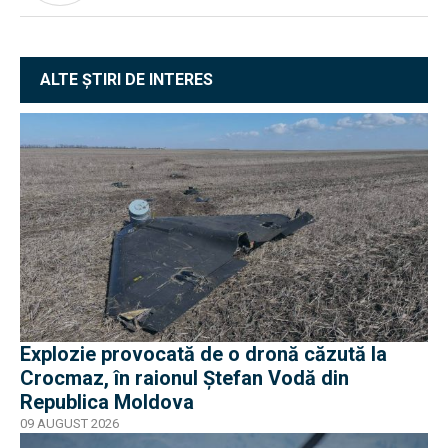
ALTE ȘTIRI DE INTERES
Explozie provocată de o dronă căzută la
Crocmaz, în raionul Ștefan Vodă din
Republica Moldova
09 AUGUST 2026