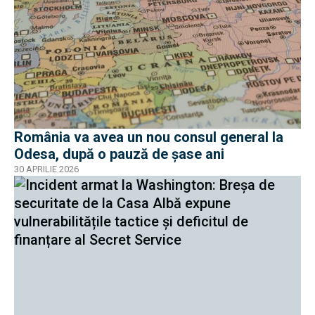
România va avea un nou consul general la
Odesa, după o pauză de șase ani
30 APRILIE 2026