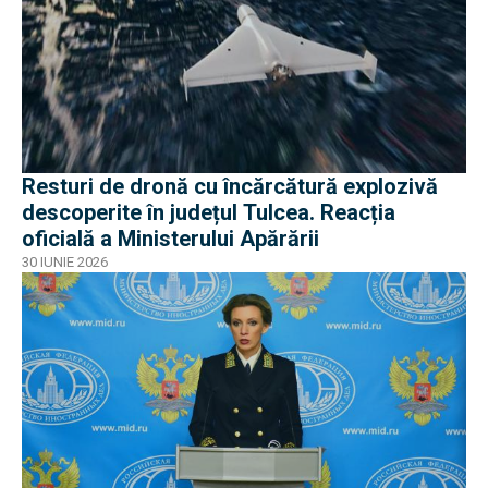
Resturi de dronă cu încărcătură explozivă
descoperite în județul Tulcea. Reacția
oficială a Ministerului Apărării
30 IUNIE 2026