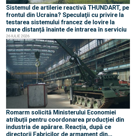
Sistemul de artilerie reactivă THUNDART, pe
frontul din Ucraina? Speculaţii cu privire la
testarea sistemului francez de lovire la
mare distanță înainte de intrarea în serviciu
26 IULIE 2026
Romarm solicită Ministerului Economiei
atribuții pentru coordonarea producției din
industria de apărare. Reacția, după ce
directorii Fabricilor de armament din