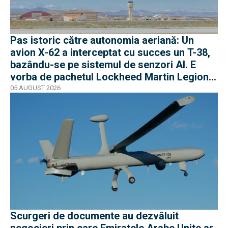
Pas istoric către autonomia aeriană: Un
avion X-62 a interceptat cu succes un T-38,
bazându-se pe sistemul de senzori AI. E
vorba de pachetul Lockheed Martin Legion
Pod
05 AUGUST 2026
Scurgeri de documente au dezvăluit
negocieri prin care Emiratele Arabe Unite ar