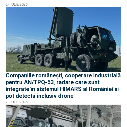
București și Plopeni au fost reținuți de DNA
24 IULIE 2026
Companiile românești, cooperare industrială
pentru AN/TPQ-53, radare care sunt
integrate în sistemul HIMARS al României și
pot detecta inclusiv drone
23 IULIE 2026