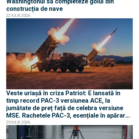
Washingtonul să completeze golul din
construcția de nave
22 IULIE 2026
Veste uriașă în criza Patriot: E lansată în
timp record PAC-3 versiunea ACE, la
jumătate de preț față de celebra versiune
MSE. Rachetele PAC-3, esențiale în apărarea
antibalistică
20 IULIE 2026