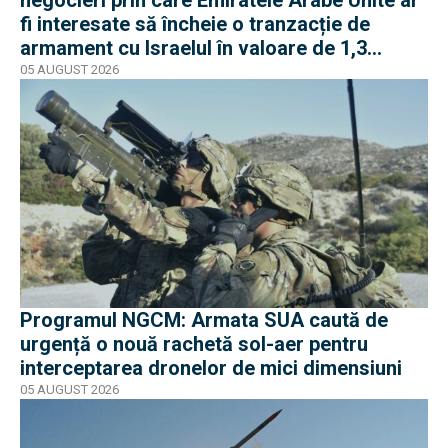
fi interesate să încheie o tranzacție de
armament cu Israelul în valoare de 1,3
miliarde de dolari
05 AUGUST 2026
Programul NGCM: Armata SUA caută de
urgență o nouă rachetă sol-aer pentru
interceptarea dronelor de mici dimensiuni
05 AUGUST 2026