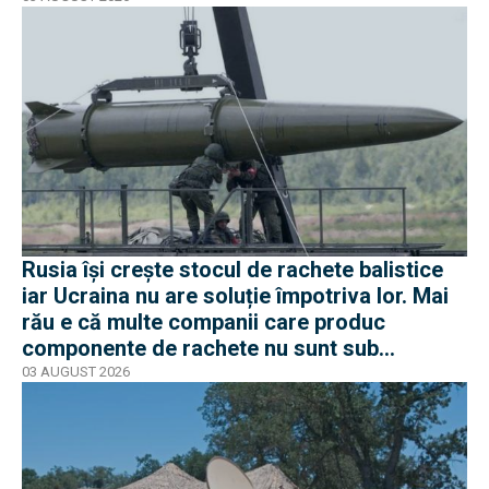
Rusia își crește stocul de rachete balistice
iar Ucraina nu are soluție împotriva lor. Mai
rău e că multe companii care produc
componente de rachete nu sunt sub
sancțiuni în Occident
03 AUGUST 2026