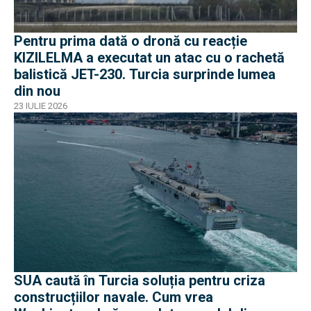
Pentru prima dată o dronă cu reacție
KIZILELMA a executat un atac cu o rachetă
balistică JET-230. Turcia surprinde lumea
din nou
23 IULIE 2026
SUA caută în Turcia soluția pentru criza
construcțiilor navale. Cum vrea