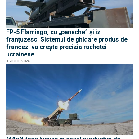
FP-5 Flamingo, cu „panache” și iz
franțuzesc: Sistemul de ghidare produs de
francezi va crește precizia rachetei
ucrainene
15 IULIE 2026
MApN face lumină în cazul producției de