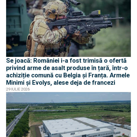
Se joacă: României i-a fost trimisă o ofertă
privind arme de asalt produse în țară, într-o
achiziție comună cu Belgia și Franța. Armele
Minimi și Evolys, alese deja de francezi
29 IULIE 2026