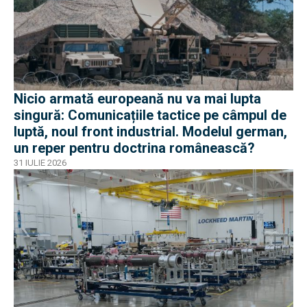
Nicio armată europeană nu va mai lupta
singură: Comunicațiile tactice pe câmpul de
luptă, noul front industrial. Modelul german,
un reper pentru doctrina românească?
31 IULIE 2026