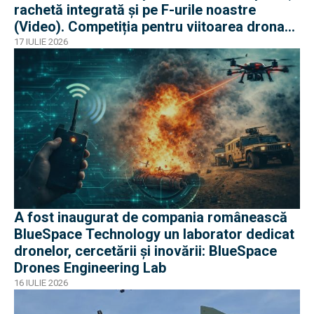
rachetă integrată și pe F-urile noastre
(Video). Competiția pentru viitoarea drona
„loyal wing” e acerbă
17 IULIE 2026
A fost inaugurat de compania românească
BlueSpace Technology un laborator dedicat
dronelor, cercetării și inovării: BlueSpace
Drones Engineering Lab
16 IULIE 2026