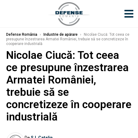
Defense România
›
Industrie de apărare
›
Nicolae Ciucă: Tot ceea ce
presupune înzestrarea Armatei României, trebuie să se concretizeze în
cooperare industrială
Nicolae Ciucă: Tot ceea
ce presupune înzestrarea
Armatei României,
trebuie să se
concretizeze în cooperare
industrială
De
S.I. Catalin