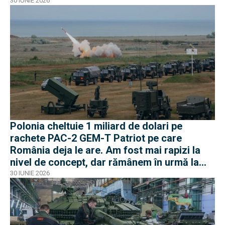
30 IUNIE 2026
Polonia cheltuie 1 miliard de dolari pe
rachete PAC-2 GEM-T Patriot pe care
România deja le are. Am fost mai rapizi la
nivel de concept, dar rămânem în urmă la
negocieri și industrie
30 IUNIE 2026