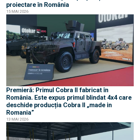
proiectare în România
15 MAI 2026
Premieră: Primul Cobra II fabricat în
România. Este expus primul blindat 4x4 care
deschide producția Cobra II „made in
Romania”
13 MAI 2026