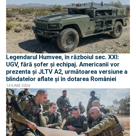
Legendarul Humvee, în războiul sec. XXI:
UGV, fără șofer și echipaj. Americanii vor
prezenta și JLTV A2, următoarea versiune a
blindatelor aflate și în dotarea României
14 IUNIE 2026