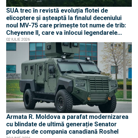
SUA trec în revistă evoluția flotei de
elicoptere și așteaptă la finalul deceniului
noul MV-75 care primește tot nume de trib:
Cheyenne II, care va înlocui legendarele
Black Hawk
02 IULIE 2026
Armata R. Moldova a parafat modernizarea
cu blindate de ultimă generație Senator
produse de compania canadiană Roshel