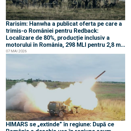
Rarisim: Hanwha a publicat oferta pe care a
trimis-o României pentru Redback:
Localizare de 80%, producție inclusiv a
motorului în România, 298 MLI pentru 2,8 mil.
euro
07 MAI 2026
HIMARS se „extinde” în regiune: După ce