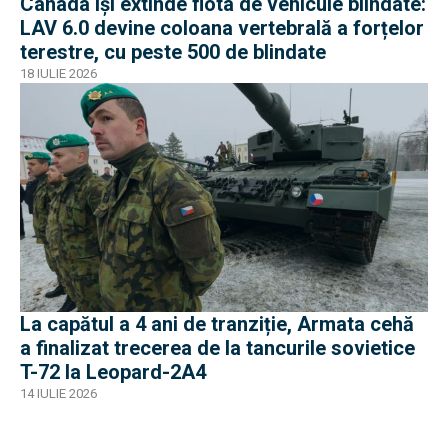
Canada își extinde flota de vehicule blindate:
LAV 6.0 devine coloana vertebrală a forțelor
terestre, cu peste 500 de blindate
18 IULIE 2026
La capătul a 4 ani de tranziție, Armata cehă
a finalizat trecerea de la tancurile sovietice
T-72 la Leopard-2A4
14 IULIE 2026