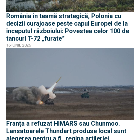
România în teamă strategică, Polonia cu
decizii curajoase peste capul Europei de la
începutul războiului: Povestea celor 100 de
tancuri T-72 „furate”
16 IUNIE 2026
Franța a refuzat HIMARS sau Chunmoo.
Lansatoarele Thundart produse local sunt
alegerea pentru a fi „regina artileriei