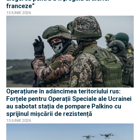
franceze”
15 IUNIE 2026
Operațiune în adâncimea teritoriului rus:
Forțele pentru Operații Speciale ale Ucrainei
au sabotat stația de pompare Palkino cu
sprijinul mișcării de rezistență
15 IUNIE 2026