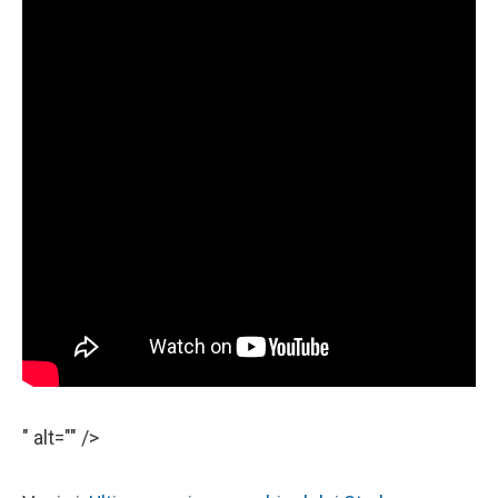
" alt="" />