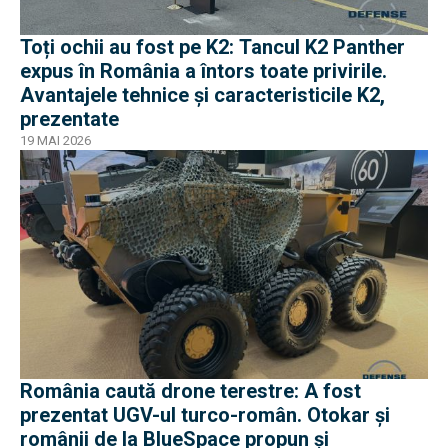
Toți ochii au fost pe K2: Tancul K2 Panther
expus în România a întors toate privirile.
Avantajele tehnice și caracteristicile K2,
prezentate
19 MAI 2026
România caută drone terestre: A fost
prezentat UGV-ul turco-român. Otokar și
românii de la BlueSpace propun și