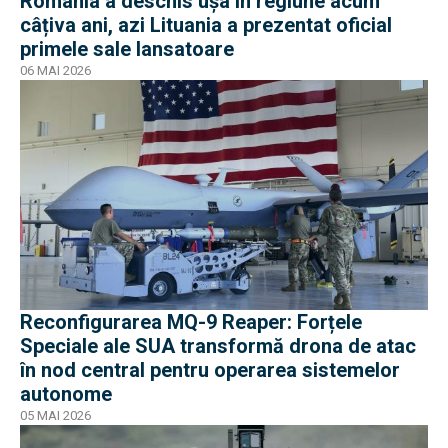
România a deschis ușa în regiune acum
câțiva ani, azi Lituania a prezentat oficial
primele sale lansatoare
06 MAI 2026
Reconfigurarea MQ-9 Reaper: Forțele
Speciale ale SUA transformă drona de atac
în nod central pentru operarea sistemelor
autonome
05 MAI 2026