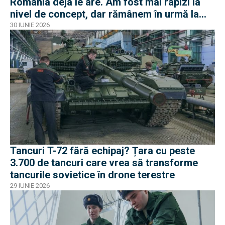
România deja le are. Am fost mai rapizi la
nivel de concept, dar rămânem în urmă la
negocieri și industrie
30 IUNIE 2026
Tancuri T-72 fără echipaj? Țara cu peste
3.700 de tancuri care vrea să transforme
tancurile sovietice în drone terestre
29 IUNIE 2026