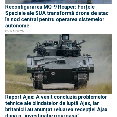
Reconfigurarea MQ-9 Reaper: Forțele
Speciale ale SUA transformă drona de atac
în nod central pentru operarea sistemelor
autonome
05 MAI 2026
Raport Ajax: A venit concluzia problemelor
tehnice ale blindatelor de luptă Ajax, iar
britanicii au anunțat reluarea recepției Ajax
după o „investigație riguroasă”