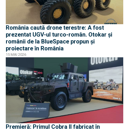
România caută drone terestre: A fost
prezentat UGV-ul turco-român. Otokar și
românii de la BlueSpace propun și
proiectare în România
15 MAI 2026
Premieră: Primul Cobra II fabricat în