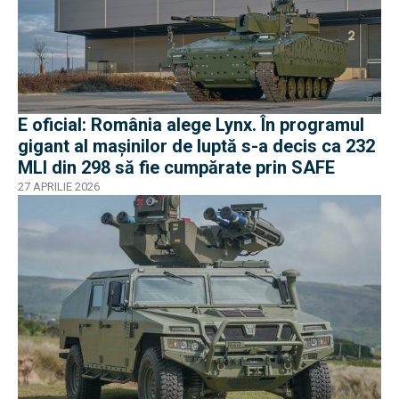
E oficial: România alege Lynx. În programul
gigant al mașinilor de luptă s-a decis ca 232
MLI din 298 să fie cumpărate prin SAFE
27 APRILIE 2026