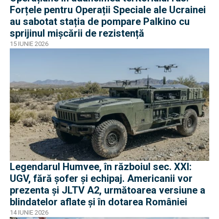
Forțele pentru Operații Speciale ale Ucrainei
au sabotat stația de pompare Palkino cu
sprijinul mișcării de rezistență
15 IUNIE 2026
Legendarul Humvee, în războiul sec. XXI:
UGV, fără șofer și echipaj. Americanii vor
prezenta și JLTV A2, următoarea versiune a
blindatelor aflate și în dotarea României
14 IUNIE 2026