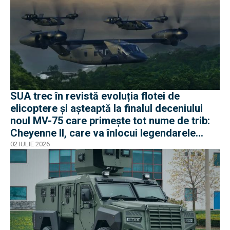
SUA trec în revistă evoluția flotei de
elicoptere și așteaptă la finalul deceniului
noul MV-75 care primește tot nume de trib:
Cheyenne II, care va înlocui legendarele
Black Hawk
02 IULIE 2026