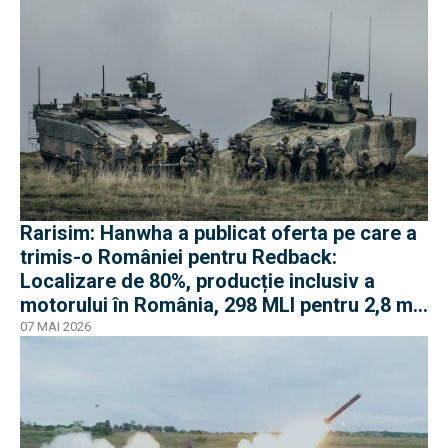
Rarisim: Hanwha a publicat oferta pe care a
trimis-o României pentru Redback:
Localizare de 80%, producție inclusiv a
motorului în România, 298 MLI pentru 2,8 mil.
euro
07 MAI 2026