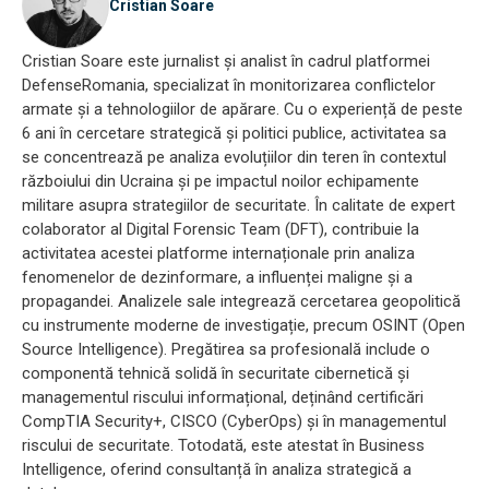
Cristian Soare
Cristian Soare este jurnalist și analist în cadrul platformei
DefenseRomania, specializat în monitorizarea conflictelor
armate și a tehnologiilor de apărare. Cu o experiență de peste
6 ani în cercetare strategică și politici publice, activitatea sa
se concentrează pe analiza evoluțiilor din teren în contextul
războiului din Ucraina și pe impactul noilor echipamente
militare asupra strategiilor de securitate. În calitate de expert
colaborator al Digital Forensic Team (DFT), contribuie la
activitatea acestei platforme internaționale prin analiza
fenomenelor de dezinformare, a influenței maligne și a
propagandei. Analizele sale integrează cercetarea geopolitică
cu instrumente moderne de investigație, precum OSINT (Open
Source Intelligence). Pregătirea sa profesională include o
componentă tehnică solidă în securitate cibernetică și
managementul riscului informațional, deținând certificări
CompTIA Security+, CISCO (CyberOps) și în managementul
riscului de securitate. Totodată, este atestat în Business
Intelligence, oferind consultanță în analiza strategică a