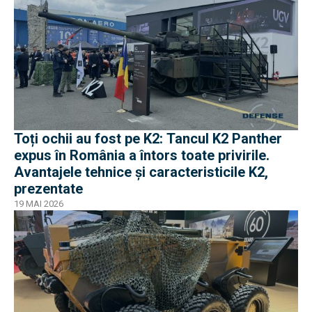
Toți ochii au fost pe K2: Tancul K2 Panther
expus în România a întors toate privirile.
Avantajele tehnice și caracteristicile K2,
prezentate
19 MAI 2026