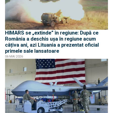
HIMARS se „extinde” în regiune: După ce
România a deschis ușa în regiune acum
câțiva ani, azi Lituania a prezentat oficial
primele sale lansatoare
06 MAI 2026