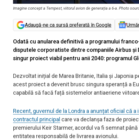
Imagine concept a Tempest, viitorul avion de generația a 6-a. Photo sou
Adaugă-ne ca sursă preferată în Google
Urmă
Odată cu anularea definitivă a programului franc
disputele corporatiste dintre companiile Airbus și
singur proiect viabil pentru anii 2040: programul
Dezvoltat inițial de Marea Britanie, Italia și Japoni
acest proiect a devenit brusc singura speranță a Eur
capabilă să facă față sistemelor antiaeriene viitoar
Recent, guvernul de la Londra a anunțat oficial că a
contractul principal
care va declanșa faza de proiecta
premierului Keir Starmer, acordul va fi semnat până l
entitatea responsabilă de livrarea avionului.