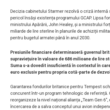
Decizia cabinetului Starmer rezolvă o criză internă se
pericol însăși existența programului GCAP. Lipsa fo
ministrului Apărării, John Healey, și a ministrului fo
miliarde de lire sterline în planurile de achiziții mi
pentru bugetul armatei până în anul 2030.
Presiunile financiare determinaseră guvernul brit
supraviețuire în valoare de 686 milioane de lire st
Suma s-a dovedit insuficientă în contextul în care
euro exclusiv pentru propria cotă-parte de dezvol
Garantarea fondurilor britanice pentru Tempest sch
concurent într-un program tehnologic de referință. 
reorganizeze la nivel național alianța „Team Gen 6”
încercarea de a salva conceptul unui avion independ