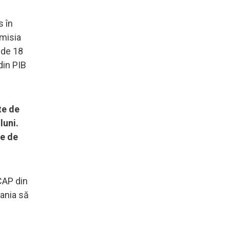
s în
emisia
t de 18
din PIB
te de
luni.
de de
CAP din
mania să