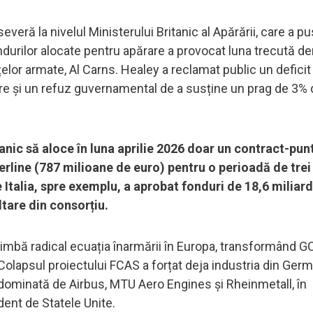
veră la nivelul Ministerului Britanic al Apărării, care a pu
ndurilor alocate pentru apărare a provocat luna trecută d
rțelor armate, Al Carns. Healey a reclamat public un defici
litare și un refuz guvernamental de a susține un prag de 3% 
anic să aloce în luna aprilie 2026 doar un contract-pun
erline (787 milioane de euro) pentru o perioadă de trei 
 Italia, spre exemplu, a aprobat fonduri de 18,6 miliar
tare din consorțiu.
imbă radical ecuația înarmării în Europa, transformând G
Colapsul proiectului FCAS a forțat deja industria din Ger
, dominată de Airbus, MTU Aero Engines și Rheinmetall, în
ent de Statele Unite.