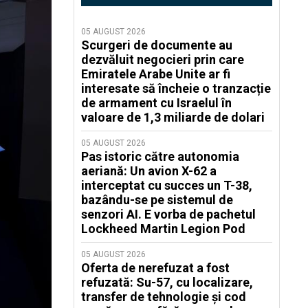
05 AUGUST 2026
Scurgeri de documente au
dezvăluit negocieri prin care
Emiratele Arabe Unite ar fi
interesate să încheie o tranzacție
de armament cu Israelul în
valoare de 1,3 miliarde de dolari
05 AUGUST 2026
Pas istoric către autonomia
aeriană: Un avion X-62 a
interceptat cu succes un T-38,
bazându-se pe sistemul de
senzori AI. E vorba de pachetul
Lockheed Martin Legion Pod
05 AUGUST 2026
Oferta de nerefuzat a fost
refuzată: Su-57, cu localizare,
transfer de tehnologie și cod