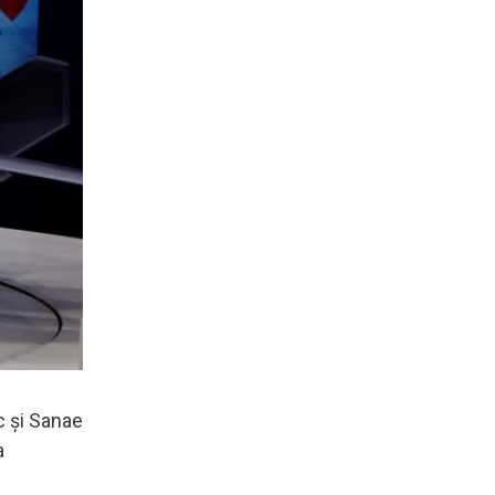
c și Sanae
a