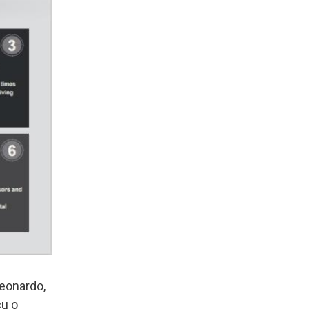
Leonardo,
cu o