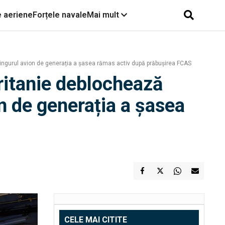
e aeriene
Forțele navale
Mai mult
singurul avion de generația a șasea rămas activ după prăbușirea FCAS
ritanie deblochează
n de generația a șasea
CELE MAI CITITE