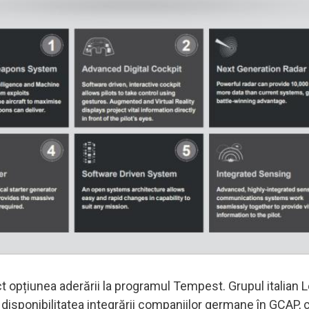
 opțiunea aderării la programul Tempest. Grupul italian 
 disponibilitatea integrării companiilor germane în GCAP, 