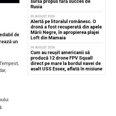
sursă propus fără succes de
Rusia
05 AUGUST 2026
Alertă pe litoralul românesc. O
dronă a fost recuperată din apele
Mării Negre, în apropierea plajei
diabil de
Loft din Mamaia
trează un
06 AUGUST 2026
Cum au reușit americanii să
producă 12 drone FPV Squall
a Tempest,
direct pe mare la bordul navei de
asalt USS Essex, aflată în misiune
ar,
oului
g,