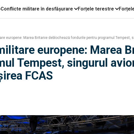
o
Conflicte militare în desfășurare
Forțele terestre
Forțel
itare europene: Marea Britanie deblochează fondurile pentru programul Tempest, 
 militare europene: Marea B
mul Tempest, singurul avio
șirea FCAS