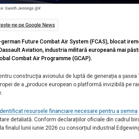
rce: Gareth Jennings @X
rește-ne pe Google News
o-german Future Combat Air System (FCAS), blocat ireme
 Dassault Aviation, industria militară europeană mai păs
 Global Combat Air Programme (GCAP).
a pentru construcția avionului de luptă de generația a șase
opei de a ,,produce european o platformă invizibilă pe rad
e.
 identificat resursele financiare necesare pentru a semna
re detaliată. Conform declarațiilor oficiale din cadrul bir
a finalul lunii iunie 2026 cu consorțiul industrial Edgewin