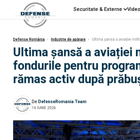
Securitate & Externe
Vide
Defense România
›
Industrie de apărare
›
Ultima șansă a aviației mil
Ultima șansă a aviației
fondurile pentru progra
rămas activ după prăbu
De
DefenseRomania Team
16 IUNIE 2026