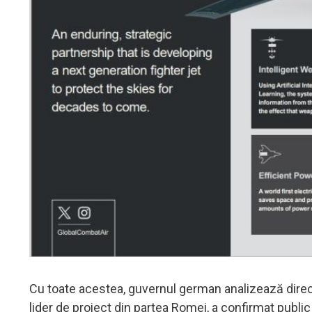
Cu toate acestea, guvernul german analizează direct
lider de proiect din partea Romei, a confirmat public