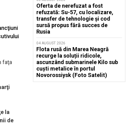
Oferta de nerefuzat a fost
refuzată: Su-57, cu localizare,
transfer de tehnologie și cod
sursă propus fără succes de
ancţiuni
Rusia
utivului
04 AUGUST 2026
Flota rusă din Marea Neagră
recurge la soluții ridicole,
 faţa
ascunzând submarinele Kilo sub
cuști metalice în portul
Novorossiysk (Foto Satelit)
arţi
e la
nii de