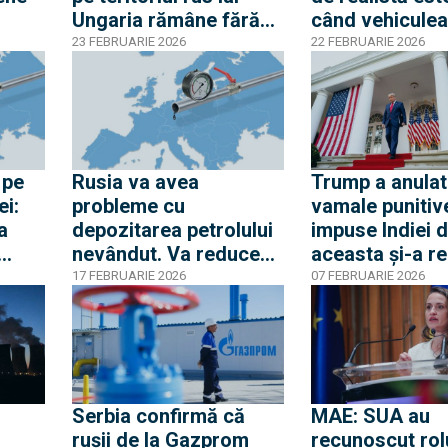
Ungaria rămâne fără
când vehiculea
petrol rusesc.
trilioane de do
23 FEBRUARIE 2026
22 FEBRUARIE 2026
Conflictul diplomatic
scapă de sancț
dintre Kiev și
Budapesta, pe cale să
escaladeze
 pe
Rusia va avea
Trump a anulat
ei:
probleme cu
vamale punitiv
a
depozitarea petrolului
impuse Indiei 
nevândut. Va reduce
aceasta și-a r
ur
Kremlinul producția?
importurile din
17 FEBRUARIE 2026
07 FEBRUARIE 2026
s-a angajat să
achiziționeze 
americană
Serbia confirmă că
MAE: SUA au
rușii de la Gazprom
recunoscut rol