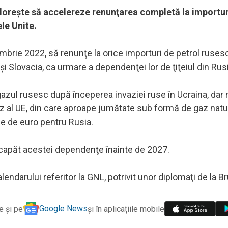
 doreşte să accelereze renunţarea completă la importur
le Unite.
brie 2022, să renunţe la orice importuri de petrol ruses
şi Slovacia, ca urmare a dependenţei lor de ţiţeiul din Rusi
ul rusesc după începerea invaziei ruse în Ucraina, dar n
z al UE, din care aproape jumătate sub formă de gaz natu
ne de euro pentru Rusia.
 capăt acestei dependenţe înainte de 2027.
endarului referitor la GNL, potrivit unor diplomaţi de la B
Google News
e și pe
și în aplicațiile mobile