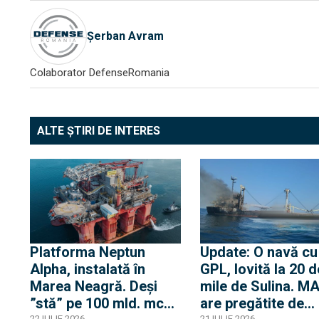
Șerban Avram
Colaborator DefenseRomania
ALTE ȘTIRI DE INTERES
Platforma Neptun
Update: O navă cu
Alpha, instalată în
GPL, lovită la 20 d
Marea Neagră. Deși
mile de Sulina. M
”stă” pe 100 mld. mc
are pregătite de
22 IULIE 2026
21 IULIE 2026