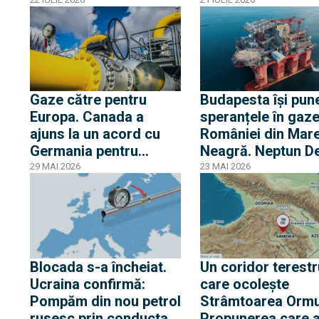
de gaze, România nu
intervenție un elic
are încă un cadru legal
IAR-330 Puma Nav
și nici armele necesare
două nave militar
pentru a-și apăra
infrastructura
Gaze către pentru
Budapesta își pun
Europa. Canada a
speranțele în gaze
ajuns la un acord cu
României din Mar
Germania pentru
Neagră. Neptun D
furnizarea de GNL
reduce dependenț
29 MAI 2026
23 MAI 2026
Rusia
Blocada s-a încheiat.
Un coridor terestr
Ucraina confirmă:
care ocolește
Pompăm din nou petrol
Strâmtoarea Ormu
rusesc prin conducta
Propunerea care 