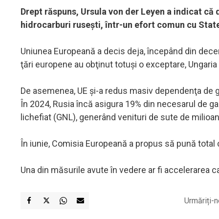
Drept răspuns, Ursula von der Leyen a indicat că
hidrocarburi ruseşti, într-un efort comun cu State
Uniunea Europeană a decis deja, începând din decem
ţări europene au obţinut totuşi o exceptare, Ungaria 
De asemenea, UE şi-a redus masiv dependenţa de gaz
În 2024, Rusia încă asigura 19% din necesarul de ga
lichefiat (GNL), generând venituri de sute de milioa
În iunie, Comisia Europeană a propus să pună total
Una din măsurile avute în vedere ar fi accelerarea cal
Urmăriți-n