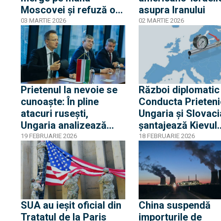
Moscovei și refuză o
asupra Iranului
ofertă din partea
03 MARTIE 2026
02 MARTIE 2026
vecinului său pentru a
scăpa de petrolul
rusesc
Prietenul la nevoie se
Război diplomatic
cunoaște: În pline
Conducta Prieteni
atacuri rusești,
Ungaria și Slovaci
Ungaria analizează
șantajează Kievul.
oprirea exporturilor de
Croații răspund d
19 FEBRUARIE 2026
18 FEBRUARIE 2026
electricitate şi gaze
Budapestei
către Ucraina
SUA au ieșit oficial din
China suspendă
Tratatul de la Paris
importurile de