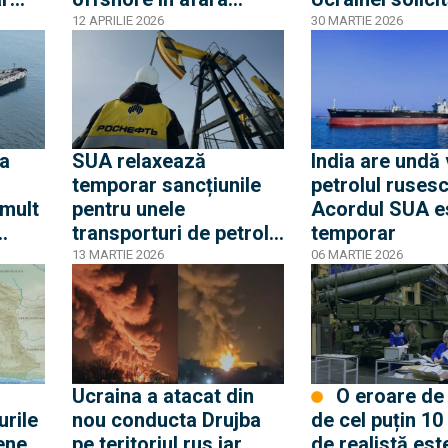
granițelor proprii
Kievului să lim
12 APRILIE 2026
30 MARTIE 2026
atacurile asup
instalațiilor pe
rusești
 a
SUA relaxează
India are undă 
:
temporar sancțiunile
petrolul rusesc
 mult
pentru unele
Acordul SUA e
transporturi de petrol
temporar
rusesc. În pofida
13 MARTIE 2026
06 MARTIE 2026
calculelor
Washingtonului,
Kremlinul obține
profituri uriașe
Ucraina a atacat din
O eroare de calcul
urile
nou conducta Drujba
de cel puțin 10
ene
pe teritoriul rus iar
de realistă est