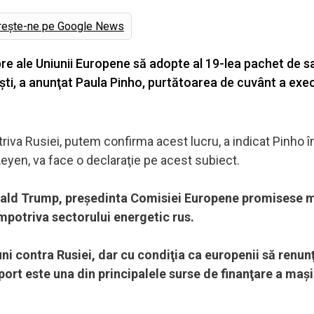
rește-ne pe Google News
re ale Uniunii Europene să adopte al 19-lea pachet de s
eşti, a anunţat Paula Pinho, purtătoarea de cuvânt a exec
iva Rusiei, putem confirma acest lucru, a indicat Pinho în
eyen, va face o declaraţie pe acest subiect.
nald Trump, preşedinta Comisiei Europene promisese m
potriva sectorului energetic rus.
i contra Rusiei, dar cu condiţia ca europenii să renunţ
ort este una din principalele surse de finanţare a maşi