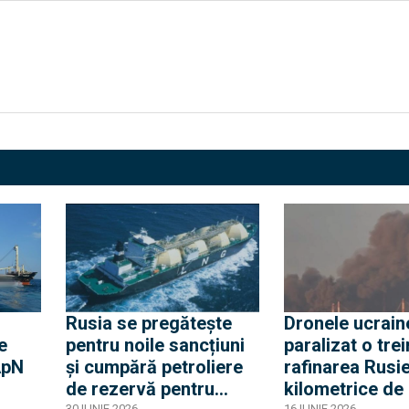
Rusia se pregătește
Dronele ucrain
e
pentru noile sancțiuni
paralizat o tre
ApN
și cumpără petroliere
rafinarea Rusie
de rezervă pentru
kilometrice de 
30 IUNIE 2026
16 IUNIE 2026