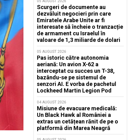
05 AUGUST 2026
Scurgeri de documente au
dezvăluit negocieri prin care
Emiratele Arabe Unite ar fi
interesate să încheie o tranzacție
de armament cu Israelul în
valoare de 1,3 miliarde de dolari
05 AUGUST 2026
Pas istoric către autonomia
aeriană: Un avion X-62 a
interceptat cu succes un T-38,
bazându-se pe sistemul de
senzori AI. E vorba de pachetul
Lockheed Martin Legion Pod
04 AUGUST 2026
Misiune de evacuare medicală:
Un Black Hawk al României a
extras un cetățean rănit de pe o
platformă din Marea Neagră
05 AUGUST 2026