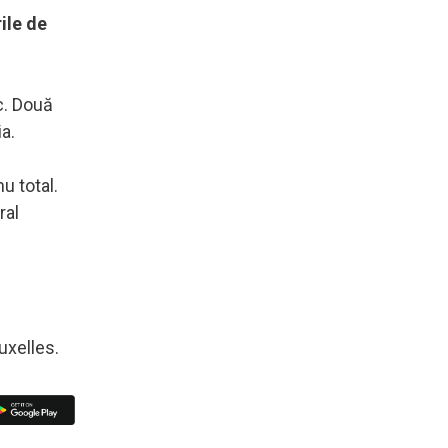
ile de
c. Două
a.
u total.
ral
ruxelles.