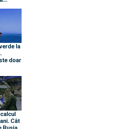
iteze
ra
troliere
verde la
.
ste doar
 ani. Cât
e Rusia