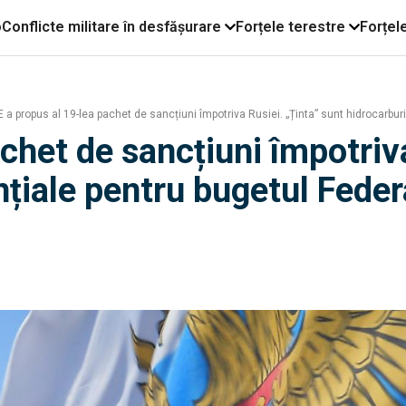
o
Conflicte militare în desfășurare
Forțele terestre
Forțel
 a propus al 19-lea pachet de sancțiuni împotriva Rusiei. „Ținta” sunt hidrocarburi
chet de sancțiuni împotriva
nțiale pentru bugetul Feder