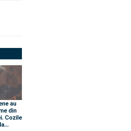
ene au
ime din
i. Cozile
la