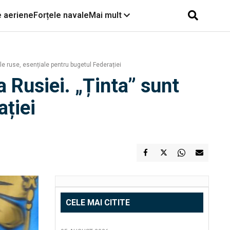
e aeriene
Forțele navale
Mai mult
le ruse, esențiale pentru bugetul Federației
 Rusiei. „Ținta” sunt
ației
CELE MAI CITITE