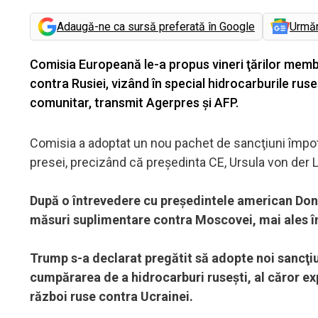
Adaugă-ne ca sursă preferată în Google
Urmă
Comisia Europeană le-a propus vineri ţărilor memb
contra Rusiei, vizând în special hidrocarburile rus
comunitar, transmit Agerpres și AFP.
Comisia a adoptat un nou pachet de sancţiuni împotr
presei, precizând că preşedinta CE, Ursula von der L
După o întrevedere cu preşedintele american Do
măsuri suplimentare contra Moscovei, mai ales îm
Trump s-a declarat pregătit să adopte noi sancţiun
cumpărarea de a hidrocarburi ruseşti, al căror exp
război ruse contra Ucrainei.