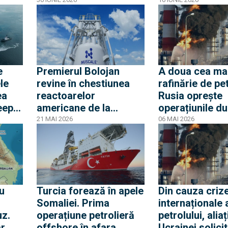
opter
Flota Fantomă
benzinării adu
al și
de România ani
e
e
Premierul Bolojan
A doua cea ma
le
revine în chestiunea
rafinărie de pet
ea
reactoarelor
Rusia oprește
eep
americane de la
operațiunile d
a de
Doicești și anunță că
atacurile cu d
21 MAI 2026
06 MAI 2026
nu s-a pus problema
ucrainene
opririi proiectului SMR
u
Turcia forează în apele
Din cauza crize
Somaliei. Prima
internaționale 
z.
operațiune petrolieră
petrolului, aliaț
ar
offshore în afara
Ucrainei solici