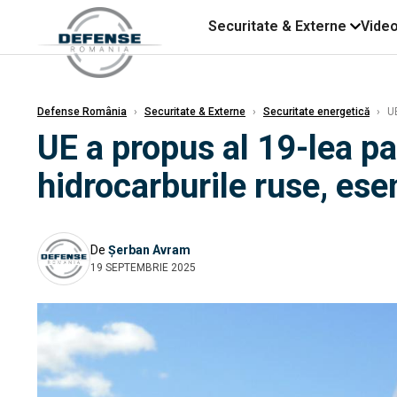
Securitate & Externe
Vide
Defense România
›
Securitate & Externe
›
Securitate energetică
›
UE
UE a propus al 19-lea pa
hidrocarburile ruse, ese
De
Șerban Avram
19 SEPTEMBRIE 2025