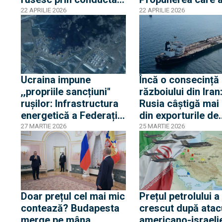
Drujba
face din Turcia
22 APRILIE 2026
22 APRILIE 2026
brokerul regiunii
Ucraina impune
Încă o consecință
,,propriile sancțiuni''
războiului din Iran
ruşilor: Infrastructura
Rusia câștigă mai
energetică a Federației
din exporturile de
Ruse este sub asediu
petrol și gaze
27 MARTIE 2026
25 MARTIE 2026
şi ,,arde uniform''
Doar prețul cel mai mic
Prețul petrolului a
contează? Budapesta
crescut după atac
merge pe mâna
americano-israeli