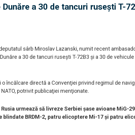
 Dunăre a 30 de tancuri rusești T-7
e deputatul sârb Miroslav Lazanski, numit recent ambasado
 Dunăre a 30 de tancuri ruseşti T-72B3 şi a 30 de vehicule
 o încălcare directă a Convenţiei privind regimul de navig
 NATO, potrivit publicaţiei menţionate.
 Rusia urmează să livreze Serbiei şase avioane MiG-29
e blindate BRDM-2, patru elicoptere Mi-17 şi patru eli