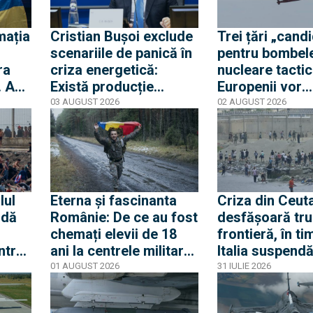
mația
Cristian Bușoi exclude
Trei țări „cand
scenariile de panică în
pentru bombel
ra
criza energetică:
nucleare tactic
. Am
Există producție
Europenii vor
ti
internă stabilă cât să
dislocarea în E
03 AUGUST 2026
02 AUGUST 2026
alimentăm populația
pentru a convi
Rusia că Europ
glumește cu pr
apărare
lul
Eterna și fascinanta
Criza din Ceuta
 dă
Românie: De ce au fost
desfășoară tru
chemați elevii de 18
frontieră, în ti
ntrat
ani la centrele militare
Italia suspend
și de ce nu este vorba
acordul Schen
01 AUGUST 2026
31 IULIE 2026
Criza
despre mobilizare
Spania