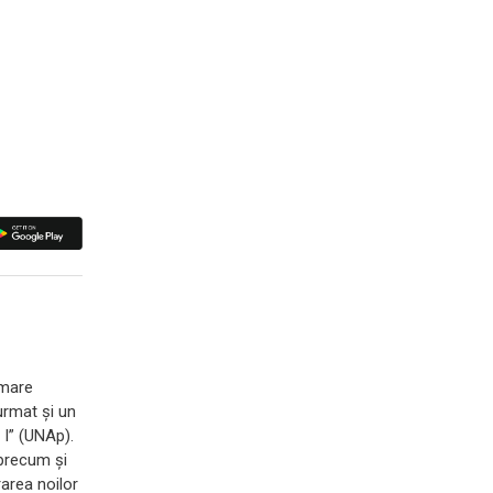
 mare
urmat și un
 I” (UNAp).
 precum și
rarea noilor