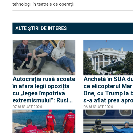
tehnologii în teatrele de operații.
ALTE ȘTIRI DE INTERES
Autocrația rusă scoate
Anchetă în SUA d
în afara legii opoziția
ce elicopterul Mar
cu „legea împotriva
One, cu Trump la 
extremismului”: Rusia
s-a aflat prea apr
declară „indizerabilă”
de un avion de lini
07 AUGUST 2026
06 AUGUST 2026
fundația Iuliei Navalnia,
Casa Albă transmi
soția opozantului
că Trump nu s-a af
Aleksei Navalnîi, ucis
niciun moment în