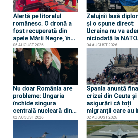
în închisorile siberiene
pericol
Alertă pe litoralul
Zalujnîi lasă diplo
românesc. O dronă a
și o spune direct:
fost recuperată din
Ucraina nu va ade
apele Mării Negre, în
niciodată la NATO
apropierea plajei Loft
auzit 12 ani poveș
05 AUGUST 2026
04 AUGUST 2026
din Mamaia
privind aderarea
noastră
Nu doar România are
Spania anunță fina
probleme: Ungaria
crizei din Ceuta și
închide singura
asigurări că toți
centrală nucleară din
migranții care au i
cauza nivelului Dunării
ilegal au părăsit
02 AUGUST 2026
02 AUGUST 2026
iar Peter Magyar
enclava spaniolă. 
spune că urmează
trezește temeri în