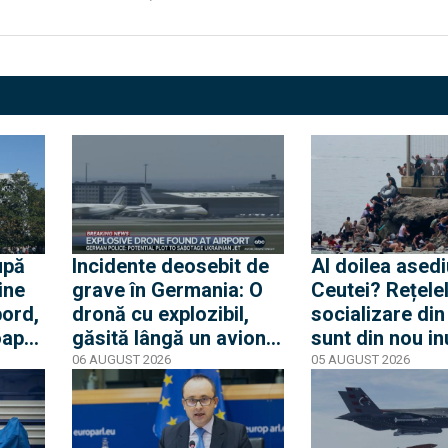
upă
Incidente deosebit de
Al doilea asedi
ine
grave în Germania: O
Ceutei? Rețele
bord,
dronă cu explozibil,
socializare di
oape
găsită lângă un avion
sunt din nou i
e.
ucrainean, în timp ce
de mesaje pent
06 AUGUST 2026
05 AUGUST 2026
te
un alt avion de marfă
nouă mobilizar
lat
care anula aterizarea a
orașul spaniol
lovit o a doua dronă