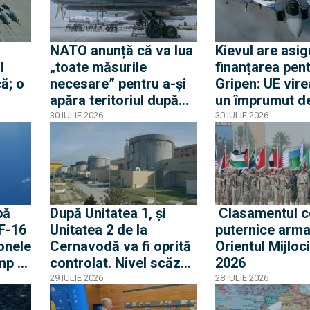
odul
NATO anunță că va lua
Kievul are asig
l
„toate măsurile
finanțarea pen
ă; o
necesare” pentru a-și
Gripen: UE vire
apăra teritoriul după
un împrumut de
e
ce o rachetă rusă a
miliarde euro 
30 IULIE 2026
30 IULIE 2026
explodat în Polonia
Gripen, drone,
a
și apărare aeri
pă
După Unitatea 1, și
Clasamentul c
 F-16
Unitatea 2 de la
puternice arma
onele
Cernavodă va fi oprită
Orientul Mijloci
mp o
controlat. Nivel scăzut
2026
ouă
fără precedent al
29 IULIE 2026
28 IULIE 2026
Dunării