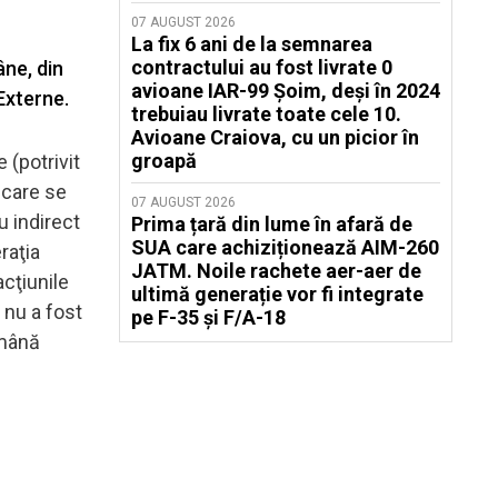
07 AUGUST 2026
La fix 6 ani de la semnarea
contractului au fost livrate 0
âne, din
avioane IAR-99 Șoim, deși în 2024
Externe.
trebuiau livrate toate cele 10.
Avioane Craiova, cu un picior în
groapă
 (potrivit
 care se
07 AUGUST 2026
u indirect
Prima țară din lume în afară de
SUA care achiziționează AIM-260
raţia
JATM. Noile rachete aer-aer de
cţiunile
ultimă generație vor fi integrate
 nu a fost
pe F-35 și F/A-18
omână