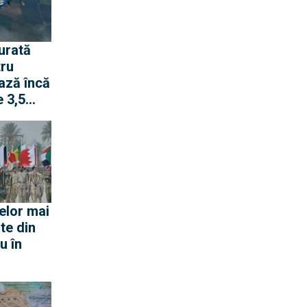
urată
tru
ază încă
 3,5
pentru
 rachete
ană
elor mai
te din
u în