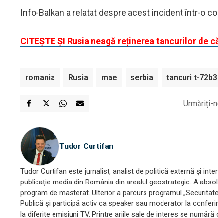
Info-Balkan a relatat despre acest incident într-o co
CITEȘTE ȘI Rusia neagă reținerea tancurilor de 
romania
Rusia
mae
serbia
tancuri t-72b3
Urmăriți-n
Tudor Curtifan
Tudor Curtifan este jurnalist, analist de politică externă și i
publicație media din România din arealul geostrategic. A absolvi
program de masterat. Ulterior a parcurs programul „Securitate ș
Publică și participă activ ca speaker sau moderator la conferințe
la diferite emisiuni TV. Printre ariile sale de interes se număr