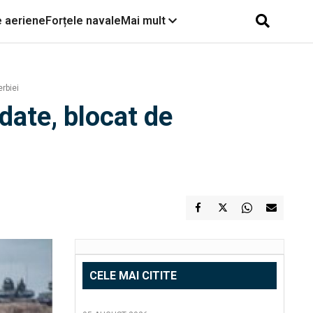
e aeriene
Forțele navale
Mai mult
rbiei
ndate, blocat de
CELE MAI CITITE