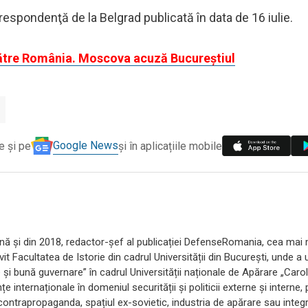
respondenţă de la Belgrad publicată în data de 16 iulie.
către România. Moscova acuză Bucureștiul
Google News
e și pe
și în aplicațiile mobile
nternă și din 2018, redactor-șef al publicației DefenseRomania, cea mai
t Facultatea de Istorie din cadrul Universității din București, unde a 
i bună guvernare” în cadrul Universității naționale de Apărare „Carol
 internaționale în domeniul securității și politicii externe și interne,
ă contrapropaganda, spațiul ex-sovietic, industria de apărare sau integ