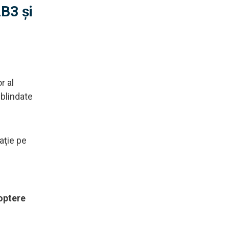
2B3 și
r al
 blindate
aţie pe
coptere