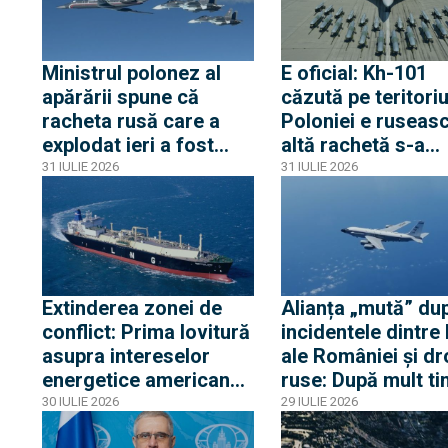
cinci zile critice
Europa după epis
din 2015
Ministrul polonez al
E oficial: Kh-101
apărării spune că
căzută pe teritoriu
racheta rusă care a
Poloniei e ruseasc
explodat ieri a fost
altă rachetă s-a
produsă în primăvara
apropiat la 5 km d
31 IULIE 2026
31 IULIE 2026
lui 2026. Între timp,
frontieră, dar s-a
avioane rusești cu
întors spre Ucrain
transponderul oprit s-
au apropiat de
frontiera Poloniei
Extinderea zonei de
Alianța „mută” du
conflict: Prima lovitură
incidentele dintre
asupra intereselor
ale României și dr
energetice americane
ruse: După mult ti
din Egipt activează
dronă RQ-4D și d
30 IULIE 2026
29 IULIE 2026
alerta la Casa Albă
avioane RC-135 și