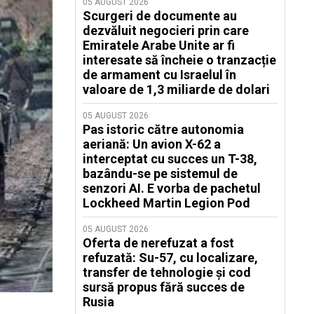
05 AUGUST 2026
Scurgeri de documente au
dezvăluit negocieri prin care
Emiratele Arabe Unite ar fi
interesate să încheie o tranzacție
de armament cu Israelul în
valoare de 1,3 miliarde de dolari
05 AUGUST 2026
Pas istoric către autonomia
aeriană: Un avion X-62 a
interceptat cu succes un T-38,
bazându-se pe sistemul de
senzori AI. E vorba de pachetul
Lockheed Martin Legion Pod
05 AUGUST 2026
Oferta de nerefuzat a fost
refuzată: Su-57, cu localizare,
transfer de tehnologie și cod
sursă propus fără succes de
Rusia