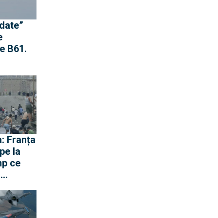
idate”
e
e B61.
st
nge
a nu
opria-i
: Franța
pe la
mp ce
ă
gen cu