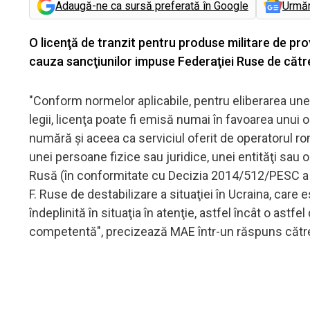
Adaugă-ne ca sursă preferată în Google
Urmă
O licenţă de tranzit pentru produse militare de pr
cauza sancţiunilor impuse Federaţiei Ruse de cătr
"Conform normelor aplicabile, pentru eliberarea unei 
legii, licenţa poate fi emisă numai în favoarea unui 
numără şi aceea ca serviciul oferit de operatorul rom
unei persoane fizice sau juridice, unei entităţi sau 
Rusă (în conformitate cu Decizia 2014/512/PESC a Co
F. Ruse de destabilizare a situaţiei în Ucraina, care 
îndeplinită în situaţia în atenţie, astfel încât o astfe
competentă", precizează MAE într-un răspuns cătr