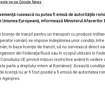
rește-ne pe Google News
ovenienţă rusească nu putea fi emisă de autorităţile rom
e Uniunea Europeană, informează Ministerul Afacerilor 
licenţe de tranzit pentru un transport cu produse militare
operator român) se impune îndeplinirea unor condiţii, între
ân, în baza licenţei de tranzit, să nu servească direct sa
organism din Federaţia Rusă sau în scopul utilizării în Fede
nsiliului UE privind măsuri restrictive având în vedere a
este parte a dreptului intern al României). Această condiţie
l de licenţă nu ar fi fost posibil a fi emisă de autoritatea r
e Agerpres.