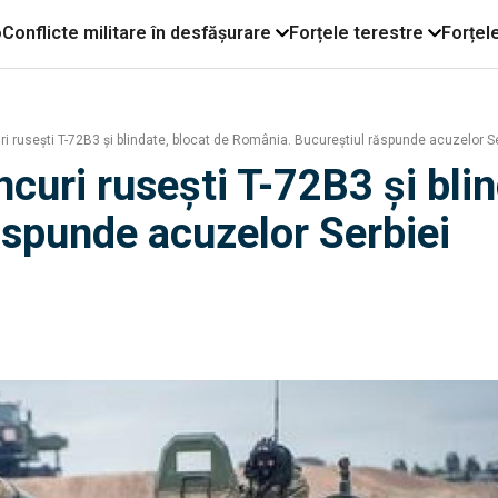
o
Conflicte militare în desfășurare
Forțele terestre
Forțel
ri rusești T-72B3 și blindate, blocat de România. Bucureștiul răspunde acuzelor Se
ncuri rusești T-72B3 și bli
spunde acuzelor Serbiei