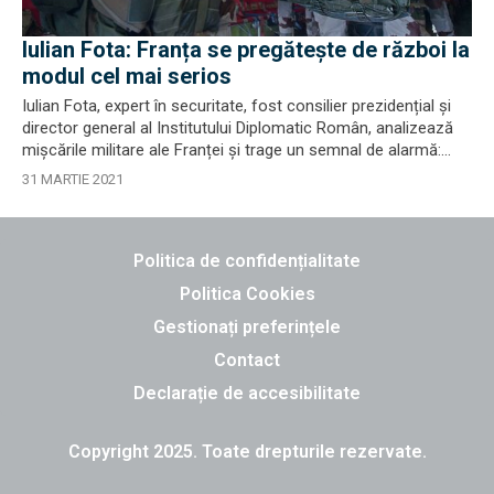
Iulian Fota: Franța se pregătește de război la
modul cel mai serios
Iulian Fota, expert în securitate, fost consilier prezidențial și
director general al Institutului Diplomatic Român, analizează
mișcările militare ale Franței și trage un semnal de alarmă:...
31 MARTIE 2021
Politica de confidențialitate
Politica Cookies
Gestionați preferințele
Contact
Declarație de accesibilitate
Copyright 2025. Toate drepturile rezervate.