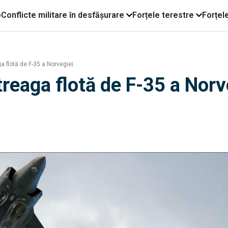
o
Conflicte militare în desfășurare
Forțele terestre
Forțel
 flotă de F-35 a Norvegiei
reaga flotă de F-35 a Norv