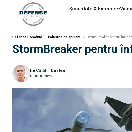
Securitate & Externe
Vide
Defense România
›
Industrie de apărare
›
StormBreaker pentru întreaga
StormBreaker pentru înt
De
Cătălin Costea
01 IULIE 2023