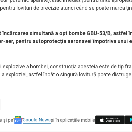
(pentru lovituri de precizie atunci când se poate marca țint
 încărcarea simultană a opt bombe GBU-53/B, astfel î
r-aer, pentru autoprotecția aeronavei împotriva unui 
ii explozive a bombei, construcția acesteia este de tip fr
a exploziei, astfel încât o singură lovitură poate distruge
Google News
e și pe
și în aplicațiile mobile