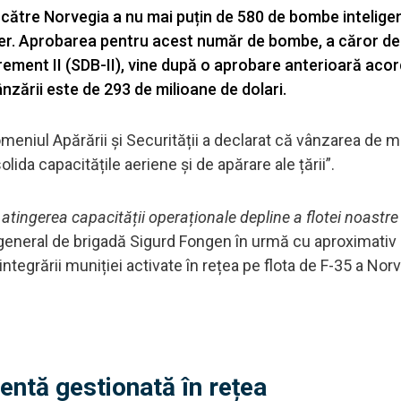
către Norvegia a nu mai puțin de 580 de bombe intelige
aker. Aprobarea pentru acest număr de bombe, a căror d
ment II (SDB-II), vine după o aprobare anterioară aco
ânzării este de 293 de milioane de dolari.
eniul Apărării și Securității a declarat că vânzarea de m
lida capacitățile aeriene și de apărare ale țării”.
ingerea capacității operaționale depline a flotei noastre 
, general de brigadă Sigurd Fongen în urmă cu aproximativ 
ntegrării muniției activate în rețea pe flota de F-35 a Norv
entă gestionată în rețea