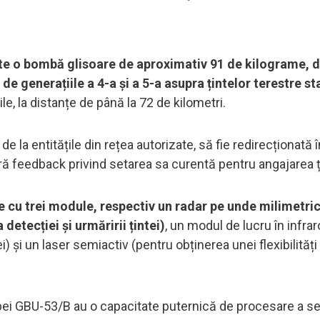
e o bombă glisoare de aproximativ 91 de kilograme, d
 de generațiile a 4-a și a 5-a asupra țintelor terestre s
le, la distanțe de până la 72 de kilometri.
 la entitățile din rețea autorizate, să fie redirecționată 
eră feedback privind setarea sa curentă pentru angajarea ț
 cu trei module, respectiv un radar pe unde milimetri
detecției și urmăririi țintei)
, un modul de lucru în infra
) și un laser semiactiv (pentru obținerea unei flexibilități
bei GBU-53/B au o capacitate puternică de procesare a s