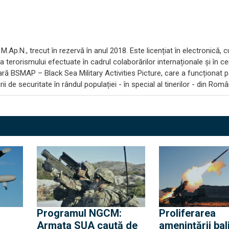
M.Ap.N., trecut în rezervă în anul 2018. Este licențiat în electronică, c
a terorismului efectuate în cadrul colaborărilor internaționale și în c
tară BSMAP – Black Sea Military Activities Picture, care a funcționat 
i de securitate în rândul populației - în special al tinerilor - din Româ
Programul NGCM:
Proliferarea
Armata SUA caută de
amenințării bali