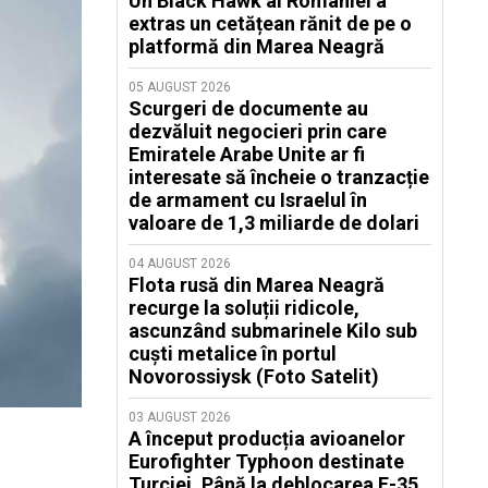
Un Black Hawk al României a
extras un cetățean rănit de pe o
platformă din Marea Neagră
05 AUGUST 2026
Scurgeri de documente au
dezvăluit negocieri prin care
Emiratele Arabe Unite ar fi
interesate să încheie o tranzacție
de armament cu Israelul în
valoare de 1,3 miliarde de dolari
04 AUGUST 2026
Flota rusă din Marea Neagră
recurge la soluții ridicole,
ascunzând submarinele Kilo sub
cuști metalice în portul
Novorossiysk (Foto Satelit)
03 AUGUST 2026
A început producția avioanelor
Eurofighter Typhoon destinate
Turciei. Până la deblocarea F-35,