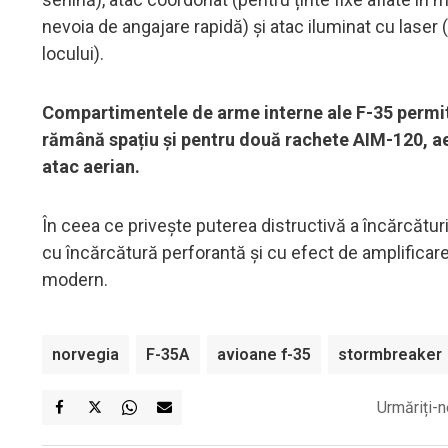
nevoia de angajare rapidă) și atac iluminat cu laser 
locului).
Compartimentele de arme interne ale F-35 permit
rămână spațiu și pentru două rachete AIM-120, ae
atac aerian.
În ceea ce privește puterea distructivă a încărcătur
cu încărcătură perforantă și cu efect de amplificare 
modern.
norvegia
F-35A
avioane f-35
stormbreaker
Urmăriți-n