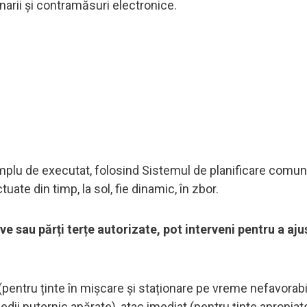
narii și contramăsuri electronice.
 simplu de executat, folosind Sistemul de planificare comun
uate din timp, la sol, fie dinamic, în zbor.
ve sau părți terțe autorizate, pot interveni pentru a aju
pentru ținte în mișcare și staționare pe vreme nefavorab
medii puternic apărate), atac imediat (pentru ținte apropia