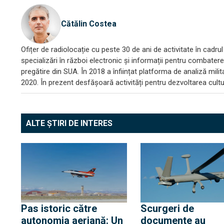
Cătălin Costea
Ofițer de radiolocație cu peste 30 de ani de activitate în cadrul 
specializări în război electronic și informații pentru combatere
pregătire din SUA. În 2018 a înființat platforma de analiză mili
2020. În prezent desfășoară activități pentru dezvoltarea culturi
ALTE ȘTIRI DE INTERES
Pas istoric către
Scurgeri de
autonomia aeriană: Un
documente au