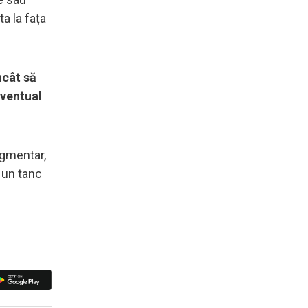
a la fața
ncât să
eventual
agmentar,
 un tanc