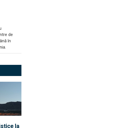
u
entre de
până în
nia.
stice la