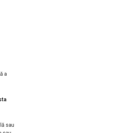
ă a
sta
ilă sau
te sau