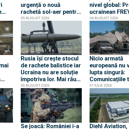
i
urgență o nouă
nivel global: Pr
e
rachetă sol-aer pentru
ucrainean FRE
interceptarea dronelor
intră în faza de
05 AUGUST 2026
04 AUGUST 2026
eie o
de mici dimensiuni
integrare pentr
deveni scutul 
lul
Europei
Rusia își crește stocul
Nicio armată
 mai
de rachete balistice iar
europeană nu 
Ucraina nu are soluție
lupta singură:
a
împotriva lor. Mai rău e
Comunicațiile 
că multe companii care
pe câmpul de l
03 AUGUST 2026
31 IULIE 2026
 a
produc componente de
noul front indus
rachete nu sunt sub
Modelul germa
sancțiuni în Occident
reper pentru d
românească?
Se joacă: României i-a
Diehl Aviation,