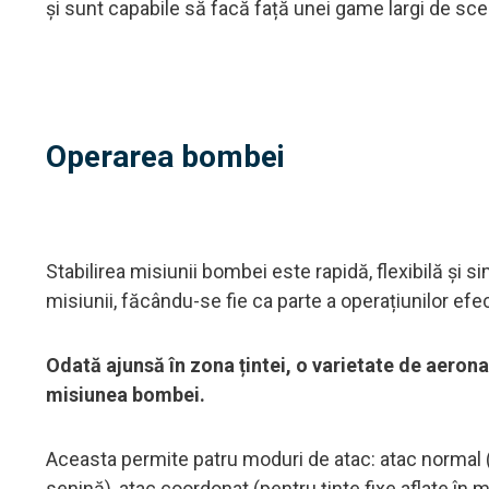
și sunt capabile să facă față unei game largi de sce
Operarea bombei
Stabilirea misiunii bombei este rapidă, flexibilă și
misiunii, făcându-se fie ca parte a operațiunilor efect
Odată ajunsă în zona țintei, o varietate de aerona
misiunea bombei.
Aceasta permite patru moduri de atac: atac normal (
senină), atac coordonat (pentru ținte fixe aflate în 