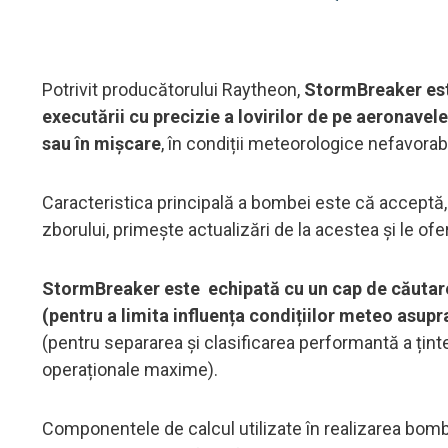
Potrivit producătorului Raytheon,
StormBreaker est
executării cu precizie a lovirilor de pe aeronavele
sau în mișcare
, în condiții meteorologice nefavorabi
Caracteristica principală a bombei este că acceptă, de
zborului, primește actualizări de la acestea și le of
StormBreaker este echipată cu un cap de căutare
(pentru a limita influența condițiilor meteo asupra 
(pentru separarea și clasificarea performantă a țintei
operaționale maxime).
Componentele de calcul utilizate în realizarea bom