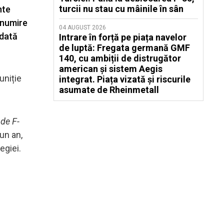
turcii nu stau cu mâinile în sân
nte
enumire
04 AUGUST 2026
rdată
Intrare în forță pe piața navelor
de luptă: Fregata germană GMF
140, cu ambiții de distrugător
american și sistem Aegis
uniție
integrat. Piața vizată și riscurile
asumate de Rheinmetall
de F-
un an,
egiei.