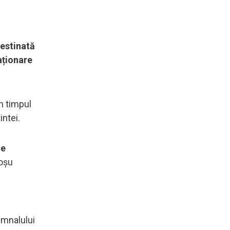
estinată
taționare
în timpul
intei.
ce
roșu
emnalului