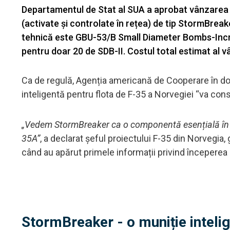
Departamentul de Stat al SUA a aprobat vânzarea 
(activate și controlate în rețea) de tip StormBre
tehnică este GBU-53/B Small Diameter Bombs-Incre
pentru doar 20 de SDB-II. Costul total estimat al v
Ca de regulă, Agenția americană de Cooperare în dom
inteligentă pentru flota de F-35 a Norvegiei “va conso
„Vedem StormBreaker ca o componentă esențială în at
35A”
, a declarat șeful proiectului F-35 din Norvegia
când au apărut primele informații privind începerea i
StormBreaker - o muniție intelig