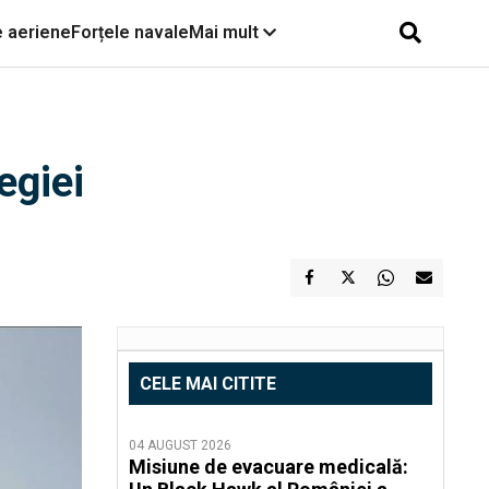
e aeriene
Forțele navale
Mai mult
egiei
CELE MAI CITITE
04 AUGUST 2026
Misiune de evacuare medicală: