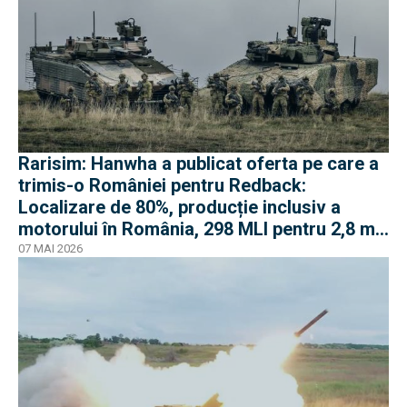
Rarisim: Hanwha a publicat oferta pe care a
trimis-o României pentru Redback:
Localizare de 80%, producție inclusiv a
motorului în România, 298 MLI pentru 2,8 mil.
euro
07 MAI 2026