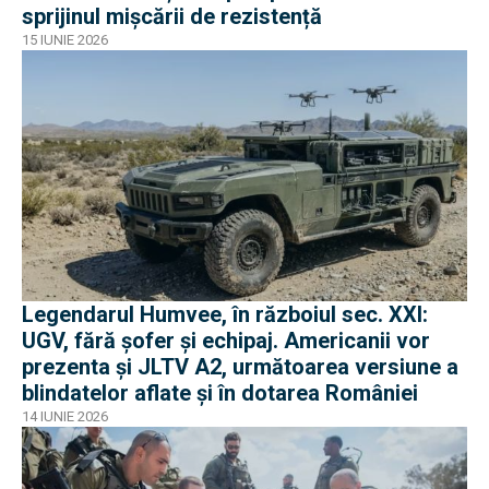
sprijinul mișcării de rezistență
15 IUNIE 2026
Legendarul Humvee, în războiul sec. XXI:
UGV, fără șofer și echipaj. Americanii vor
prezenta și JLTV A2, următoarea versiune a
blindatelor aflate și în dotarea României
14 IUNIE 2026