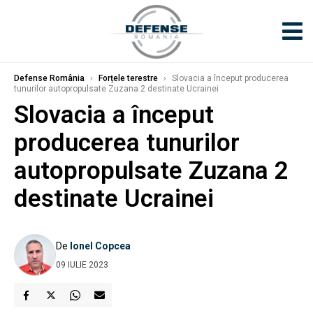
Defense România
›
Forțele terestre
›
Slovacia a început producerea
tunurilor autopropulsate Zuzana 2 destinate Ucrainei
Slovacia a început
producerea tunurilor
autopropulsate Zuzana 2
destinate Ucrainei
De
Ionel Copcea
09 IULIE 2023