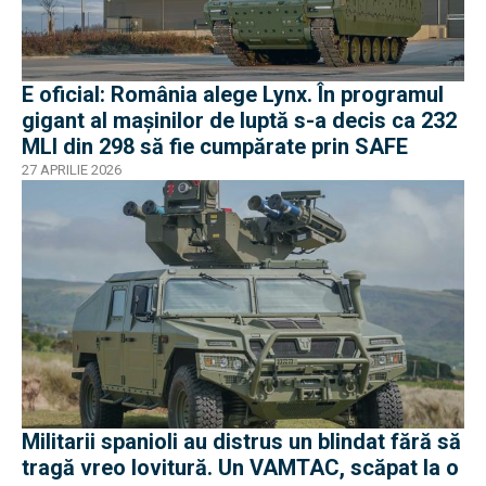
E oficial: România alege Lynx. În programul
gigant al mașinilor de luptă s-a decis ca 232
MLI din 298 să fie cumpărate prin SAFE
27 APRILIE 2026
Militarii spanioli au distrus un blindat fără să
tragă vreo lovitură. Un VAMTAC, scăpat la o