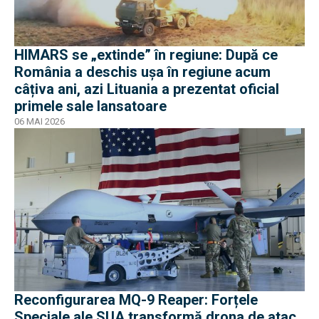
HIMARS se „extinde” în regiune: După ce
România a deschis ușa în regiune acum
câțiva ani, azi Lituania a prezentat oficial
primele sale lansatoare
06 MAI 2026
Reconfigurarea MQ-9 Reaper: Forțele
Speciale ale SUA transformă drona de atac