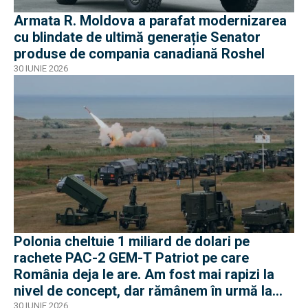
Armata R. Moldova a parafat modernizarea
cu blindate de ultimă generație Senator
produse de compania canadiană Roshel
30 IUNIE 2026
Polonia cheltuie 1 miliard de dolari pe
rachete PAC-2 GEM-T Patriot pe care
România deja le are. Am fost mai rapizi la
nivel de concept, dar rămânem în urmă la
negocieri și industrie
30 IUNIE 2026