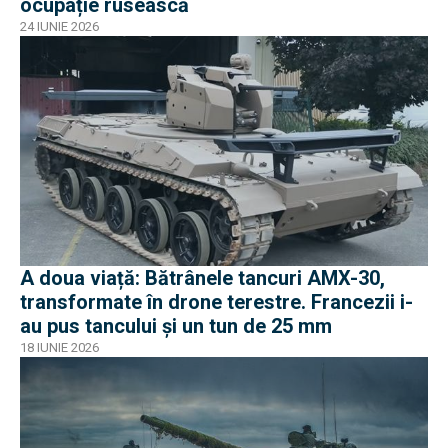
ocupație rusească
24 IUNIE 2026
A doua viață: Bătrânele tancuri AMX-30,
transformate în drone terestre. Francezii i-
au pus tancului și un tun de 25 mm
18 IUNIE 2026