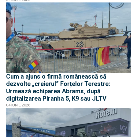
Cum a ajuns o firmă românească să
dezvolte „creierul” Forțelor Terestre:
Urmează echiparea Abrams, după
digitalizarea Piranha 5, K9 sau JLTV
04 IUNIE 2026