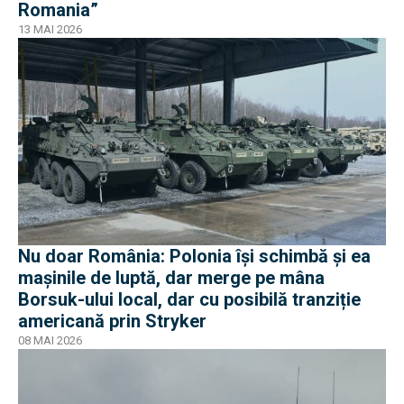
Romania”
13 MAI 2026
Nu doar România: Polonia își schimbă și ea
mașinile de luptă, dar merge pe mâna
Borsuk-ului local, dar cu posibilă tranziție
americană prin Stryker
08 MAI 2026