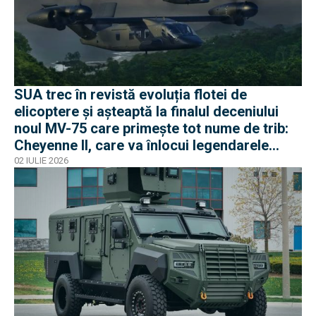
SUA trec în revistă evoluția flotei de
elicoptere și așteaptă la finalul deceniului
noul MV-75 care primește tot nume de trib:
Cheyenne II, care va înlocui legendarele
Black Hawk
02 IULIE 2026