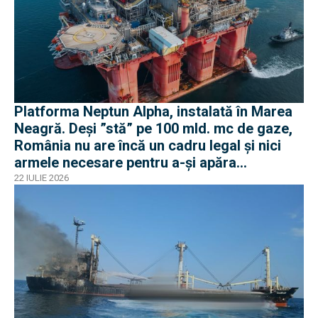
Platforma Neptun Alpha, instalată în Marea
Neagră. Deși ”stă” pe 100 mld. mc de gaze,
România nu are încă un cadru legal și nici
armele necesare pentru a-și apăra
infrastructura
22 IULIE 2026