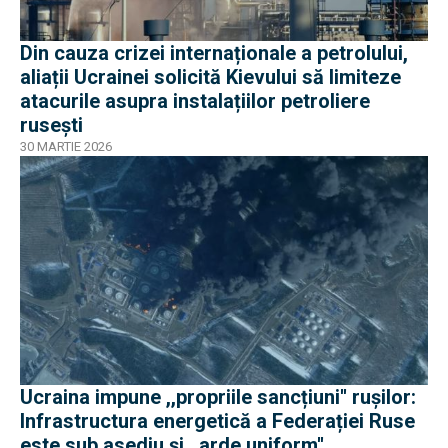
Din cauza crizei internaționale a petrolului,
aliații Ucrainei solicită Kievului să limiteze
atacurile asupra instalațiilor petroliere
rusești
30 MARTIE 2026
Ucraina impune ,,propriile sancțiuni'' ruşilor:
Infrastructura energetică a Federației Ruse
este sub asediu şi ,,arde uniform''