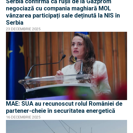
Serbia confirmă că rușii de la Gazprom
negociază cu compania maghiară MOL
vânzarea participați sale deținută la NIS în
Serbia
23 DECEMBRIE 2025
MAE: SUA au recunoscut rolul României de
partener-cheie în securitatea energetică
16 DECEMBRIE 2025