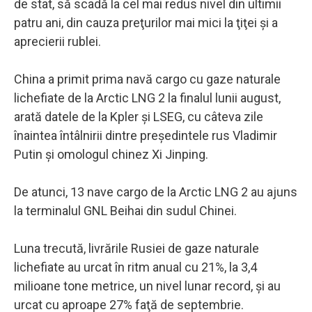
de stat, să scadă la cel mai redus nivel din ultimii
patru ani, din cauza preţurilor mai mici la ţiţei şi a
aprecierii rublei.
China a primit prima navă cargo cu gaze naturale
lichefiate de la Arctic LNG 2 la finalul lunii august,
arată datele de la Kpler şi LSEG, cu câteva zile
înaintea întâlnirii dintre preşedintele rus Vladimir
Putin şi omologul chinez Xi Jinping.
De atunci, 13 nave cargo de la Arctic LNG 2 au ajuns
la terminalul GNL Beihai din sudul Chinei.
Luna trecută, livrările Rusiei de gaze naturale
lichefiate au urcat în ritm anual cu 21%, la 3,4
milioane tone metrice, un nivel lunar record, şi au
urcat cu aproape 27% faţă de septembrie.