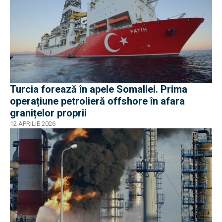
Turcia forează în apele Somaliei. Prima
operațiune petrolieră offshore în afara
granițelor proprii
12 APRILIE 2026