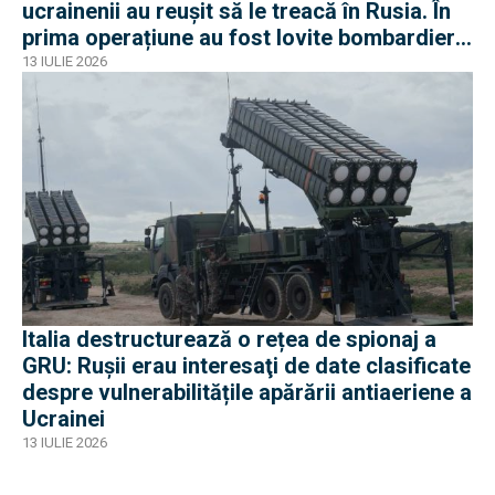
ucrainenii au reușit să le treacă în Rusia. În
prima operațiune au fost lovite bombardiere
Tu-95 sau Tu-22M3
13 IULIE 2026
Italia destructurează o rețea de spionaj a
GRU: Ruşii erau interesaţi de date clasificate
despre vulnerabilitățile apărării antiaeriene a
Ucrainei
13 IULIE 2026