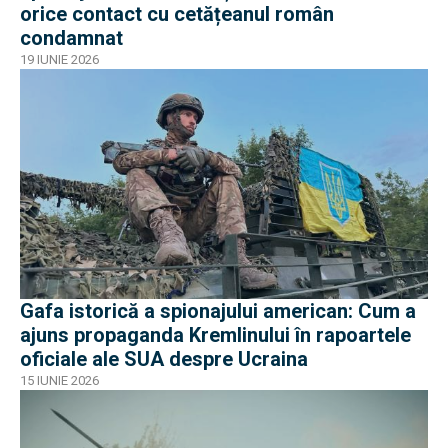
orice contact cu cetățeanul român
condamnat
19 IUNIE 2026
Gafa istorică a spionajului american: Cum a
ajuns propaganda Kremlinului în rapoartele
oficiale ale SUA despre Ucraina
15 IUNIE 2026
EXCLUSIV