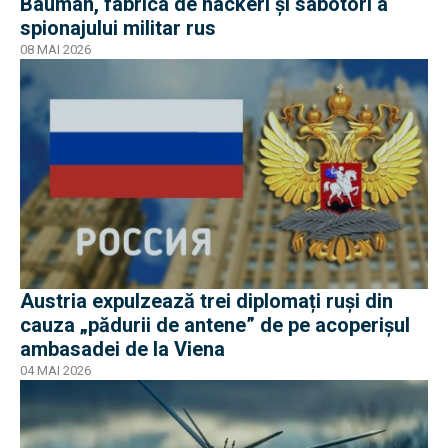
Bauman, fabrica de hackeri și sabotori a
spionajului militar rus
08 MAI 2026
Austria expulzează trei diplomați ruși din
cauza „pădurii de antene” de pe acoperișul
ambasadei de la Viena
04 MAI 2026
EXCLUSIV