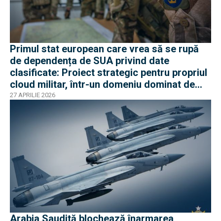
Primul stat european care vrea să se rupă
de dependența de SUA privind date
clasificate: Proiect strategic pentru propriul
cloud militar, într-un domeniu dominat de
americani
27 APRILIE 2026
Arabia Saudită blochează înarmarea