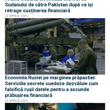
Sudanului de către Pakistan după ce își
retrage susținerea financiară
22 APRILIE 2026
Economia Rusiei pe marginea prăpastiei:
Serviciile secrete suedeze dezvăluie cum
falsifică ruşii datele pentru a ascunde
prăbușirea financiară
22 APRILIE 2026