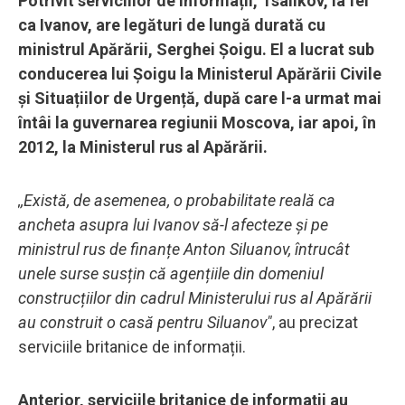
Potrivit serviciilor de informații, Tsalikov, la fel
ca Ivanov, are legături de lungă durată cu
ministrul Apărării, Serghei Șoigu. El a lucrat sub
conducerea lui Șoigu la Ministerul Apărării Civile
și Situațiilor de Urgență, după care l-a urmat mai
întâi la guvernarea regiunii Moscova, iar apoi, în
2012, la Ministerul rus al Apărării.
,,Există, de asemenea, o probabilitate reală ca
ancheta asupra lui Ivanov să-l afecteze și pe
ministrul rus de finanțe Anton Siluanov, întrucât
unele surse susțin că agențiile din domeniul
construcțiilor din cadrul Ministerului rus al Apărării
au construit o casă pentru Siluanov"
, au precizat
serviciile britanice de informații.
Anterior, serviciile britanice de informații au