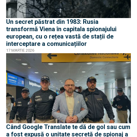
Un secret păstrat din 1983: Rusia
transformă Viena în capitala spionajului
european, cu o rețea vastă de stații de
interceptare a comunicațiilor
17 MARTIE 2026
Când Google Translate te dă de gol sau cum
a fost expusă o unitate secretă de spionaj a