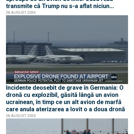
transmite că Trump nu s-a aflat niciun
moment în pericol
06 AUGUST 2026
Incidente deosebit de grave în Germania: O
dronă cu explozibil, găsită lângă un avion
ucrainean, în timp ce un alt avion de marfă
care anula aterizarea a lovit o a doua dronă
06 AUGUST 2026