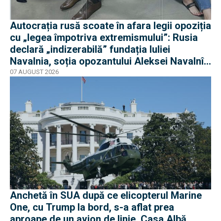
Autocrația rusă scoate în afara legii opoziția
cu „legea împotriva extremismului”: Rusia
declară „indizerabilă” fundația Iuliei
Navalnia, soția opozantului Aleksei Navalnîi,
ucis în închisorile siberiene
07 AUGUST 2026
Anchetă în SUA după ce elicopterul Marine
One, cu Trump la bord, s-a aflat prea
aproape de un avion de linie. Casa Albă