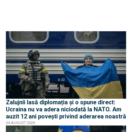
Zalujnîi lasă diplomația și o spune direct:
Ucraina nu va adera niciodată la NATO. Am
auzit 12 ani povești privind aderarea noastră
04 AUGUST 2026