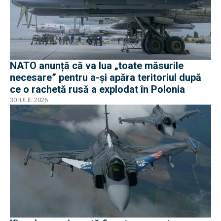
NATO anunță că va lua „toate măsurile
necesare” pentru a-și apăra teritoriul după
ce o rachetă rusă a explodat în Polonia
30 IULIE 2026