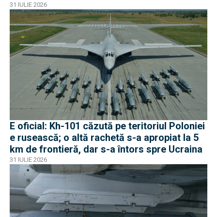
apropiat de frontiera Poloniei
31 IULIE 2026
E oficial: Kh-101 căzută pe teritoriul Poloniei
e rusească; o altă rachetă s-a apropiat la 5
km de frontieră, dar s-a întors spre Ucraina
31 IULIE 2026