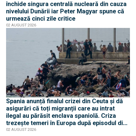
închide singura centrală nucleară din cauza
nivelului Dunării iar Peter Magyar spune că
urmează cinci zile critice
02 AUGUST 2026
Spania anunță finalul crizei din Ceuta și dă
asigurări că toți migranții care au intrat
ilegal au părăsit enclava spaniolă. Criza
trezește temeri în Europa după episodul din
2015
02 AUGUST 2026