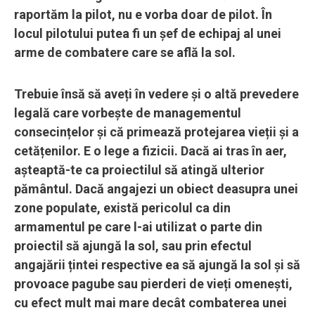
raportăm la pilot, nu e vorba doar de pilot. În
locul pilotului putea fi un șef de echipaj al unei
arme de combatere care se află la sol.
Trebuie însă să aveți în vedere și o altă prevedere
legală care vorbește de managementul
consecințelor și că primează protejarea vieții și a
cetățenilor. E o lege a fizicii. Dacă ai tras în aer,
așteaptă-te ca proiectilul să atingă ulterior
pământul. Dacă angajezi un obiect deasupra unei
zone populate, există pericolul ca din
armamentul pe care l-ai utilizat o parte din
proiectil să ajungă la sol, sau prin efectul
angajării țintei respective ea să ajungă la sol și să
provoace pagube sau pierderi de vieți omenești,
cu efect mult mai mare decât combaterea unei