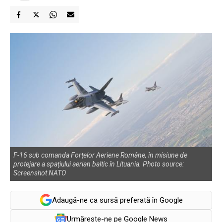
F-16 sub comanda Forțelor Aeriene Române, în misiune de
protejare a spațiului aerian baltic în Lituania. Photo source:
Screenshot NATO
Adaugă-ne ca sursă preferată în Google
Urmărește-ne pe Google News