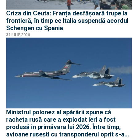
Criza din Ceuta: Franța desfășoară trupe la
frontieră, în timp ce Italia suspendă acordul
Schengen cu Spania
31 IULIE 2026
Ministrul polonez al apărării spune că
racheta rusă care a explodat ieri a fost
produsă în primăvara lui 2026. Între timp,
avioane rusești cu transponderul oprit s-au