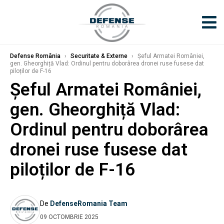
Defense România
›
Securitate & Externe
›
Șeful Armatei României,
gen. Gheorghiță Vlad: Ordinul pentru doborârea dronei ruse fusese dat
piloților de F-16
Șeful Armatei României,
gen. Gheorghiță Vlad:
Ordinul pentru doborârea
dronei ruse fusese dat
piloților de F-16
De
DefenseRomania Team
09 OCTOMBRIE 2025