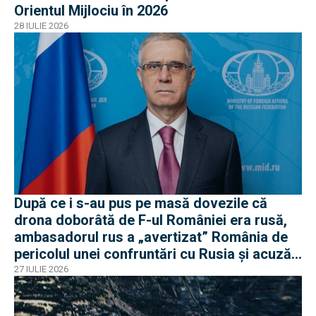
Orientul Mijlociu în 2026
28 IULIE 2026
După ce i s-au pus pe masă dovezile că
drona doborâtă de F-ul României era rusă,
ambasadorul rus a „avertizat” România de
pericolul unei confruntări cu Rusia și acuză
o „înscenare propagandistă”
27 IULIE 2026