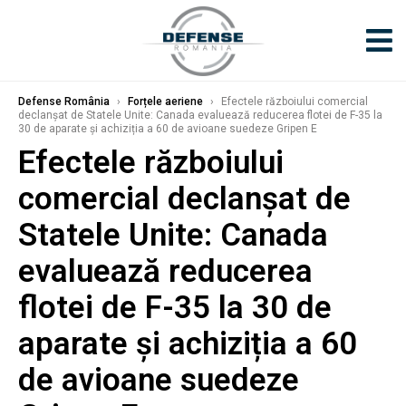
Defense România
›
Forțele aeriene
›
Efectele războiului comercial
declanșat de Statele Unite: Canada evaluează reducerea flotei de F-35 la
30 de aparate și achiziția a 60 de avioane suedeze Gripen E
Efectele războiului
comercial declanșat de
Statele Unite: Canada
evaluează reducerea
flotei de F-35 la 30 de
aparate și achiziția a 60
de avioane suedeze