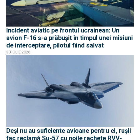
Incident aviatic pe frontul ucrainean: Un
avion F-16 s-a prăbușit în timpul unei misiuni
de interceptare, pilotul fiind salvat
30 IULIE 2026
Deși nu au suficiente avioane pentru ei, rușii
fac reclamă Su-57 cu noile rachete RVV-