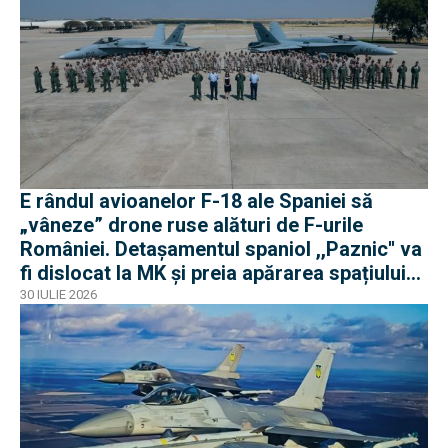
E rândul avioanelor F-18 ale Spaniei să
„vâneze” drone ruse alături de F-urile
României. Detașamentul spaniol ,,Paznic'' va
fi dislocat la MK și preia apărarea spațiului
aerian românesc
30 IULIE 2026