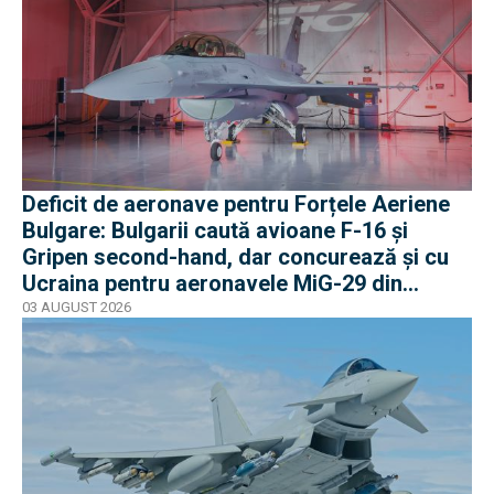
Deficit de aeronave pentru Forțele Aeriene
Bulgare: Bulgarii caută avioane F-16 și
Gripen second-hand, dar concurează și cu
Ucraina pentru aeronavele MiG-29 din
Polonia
03 AUGUST 2026