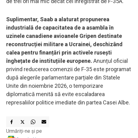
de trei ori mai mic decât cel înregistrat de F-35A.
Suplimentar, Saab a alaturat propunerea
industrială de capacitatea de a asambla în
uzinele canadiene avioanele Gripen destinate
reconstrucției militare a Ucrainei, deschizând
calea pentru finanțări prin activele rusești
înghețate de instituțiile europene.
Anunțul oficial
privind reducerea comenzii de F-35 este programat
după alegerile parlamentare parțiale din Statele
Unite din noiembrie 2026, o temporizare
diplomatică menită să evite escaladarea
represaliilor politice imediate din partea Casei Albe.
Urmăriți-ne și pe