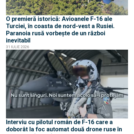
O premieră istorică: Avioanele F-16 ale
Turciei, în coasta de nord-vest a Rusiei.
Paranoia rusă vorbește de un război
inevitabil
31 IULIE 2026
Interviu cu pilotul român de F-16 care a
doborât la foc automat două drone ruse în