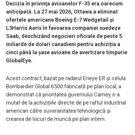
Decizia în privinţa avioanelor F-35 era oarecum
anticipată. La 27 mai 2026, Ottawa a eliminat
ofertele americane Boeing E-7 Wedgetail și
L3Harris Aeris în favoarea companiei suedeze
Saab, deschizând negocieri oficiale de peste 5
miliarde de dolari canadieni pentru achiziția a
cinci până la șase avioane de avertizare timpurie
GlobalEye.
Acest contract, bazat pe radarul Erieye ER și celula
Bombardier Global 6500 fabricată pe plan local, a
demonstrat că prioritatea guvernului Carney s-a
mutat de la achizițiile directe de pe raftul industrial
american către suveranitatea tehnologică și
crearea de locuri de muncă pe plan intern.