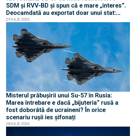
SDM și RVV-BD și spun că e mare „interes”.
Deocamdată au exportat doar unui stat:
Algeria
29 IULIE 2026
Misterul prăbușirii unui Su-57 în Rusia:
Marea întrebare e dacă „bijuteria” rusă a
fost doborâtă de ucraineni? În orice
scenariu rușii ies șifonați
28 IULIE 2026