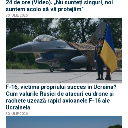
24 de ore (Video). „Nu sunteți singuri, noi
suntem acolo să vă protejăm”
30 IULIE 2026
F-16, victima propriului succes în Ucraina?
Cum valurile Rusiei de atacuri cu drone și
rachete uzează rapid avioanele F-16 ale
Ucraineia
30 IULIE 2026