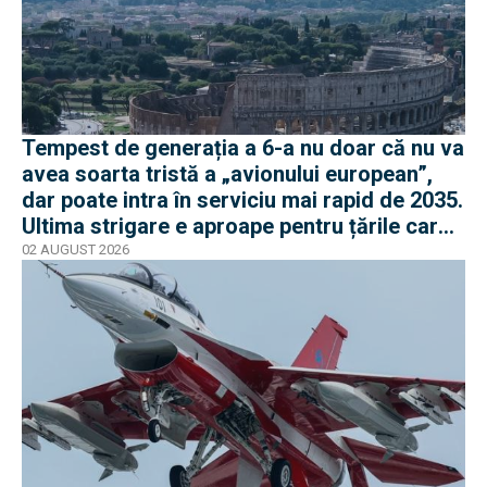
Tempest de generația a 6-a nu doar că nu va
avea soarta tristă a „avionului european”,
dar poate intra în serviciu mai rapid de 2035.
Ultima strigare e aproape pentru țările care
vor în program
02 AUGUST 2026