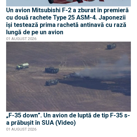
Un avion Mitsubishi F-2 a zburat în premieră
cu două rachete Type 25 ASM-4. Japonezii
își testează prima rachetă antinavă cu rază
lungă de pe un avion
01 AUGUST 2026
„F-35 down”. Un avion de luptă de tip F-35 s-
a prăbușit în SUA (Video)
01 AUGUST 2026